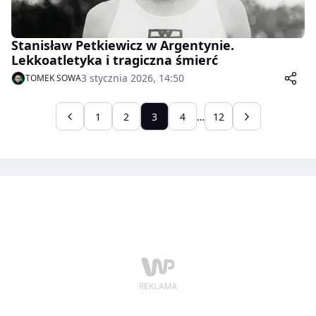
Stanisław Petkiewicz w Argentynie.
Lekkoatletyka i tragiczna śmierć
3 stycznia 2026, 14:50
TOMEK SOWA
1
2
3
4
…
12