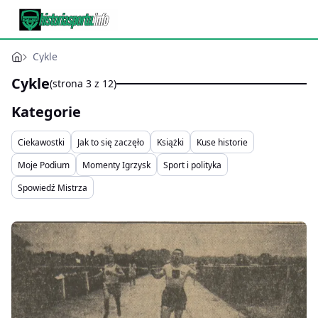
Cykle
Cykle
(strona 3 z 12)
Kategorie
Ciekawostki
Jak to się zaczęło
Książki
Kuse historie
Moje Podium
Momenty Igrzysk
Sport i polityka
Spowiedź Mistrza