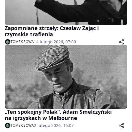
Zapomniane strzały: Czesław Zając i
rzymskie trafienia
14 lutego 2026, 07:00
TOMEK SOWA
„Ten spokojny Polak”. Adam Smelczyński
na igrzyskach w Melbourne
2 lutego 2026, 16:07
TOMEK SOWA