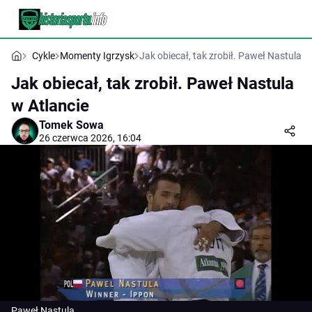
Cykle
Momenty Igrzysk
Jak obiecał, tak zrobił. Paweł Nastula w
Jak obiecał, tak zrobił. Paweł Nastula
w Atlancie
Tomek Sowa
26 czerwca 2026, 16:04
Paweł Nastula