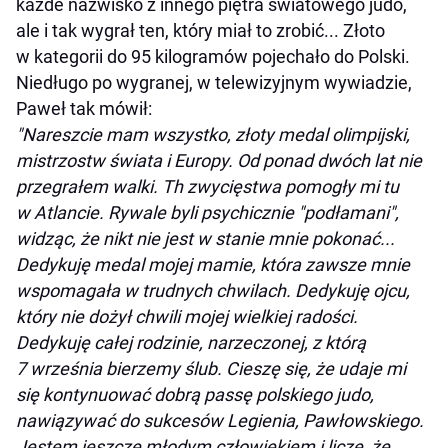
każde nazwisko z innego piętra światowego judo,
ale i tak wygrał ten, który miał to zrobić... Złoto
w kategorii do 95 kilogramów pojechało do Polski.
Niedługo po wygranej, w telewizyjnym wywiadzie,
Paweł tak mówił:
"Nareszcie mam wszystko, złoty medal olimpijski,
mistrzostw świata i Europy. Od ponad dwóch lat nie
przegrałem walki. Th zwycięstwa pomogły mi tu
w Atlancie. Rywale byli psychicznie "podłamani",
widząc, że nikt nie jest w stanie mnie pokonać...
Dedykuję medal mojej mamie, która zawsze mnie
wspomagała w trudnych chwilach. Dedykuję ojcu,
który nie dożył chwili mojej wielkiej radości.
Dedykuję całej rodzinie, narzeczonej, z którą
7 września bierzemy ślub. Cieszę się, że udaje mi
się kontynuować dobrą passę polskiego judo,
nawiązywać do sukcesów Legienia, Pawłowskiego.
Jestem jeszcze młodym człowiekiem i liczę, że