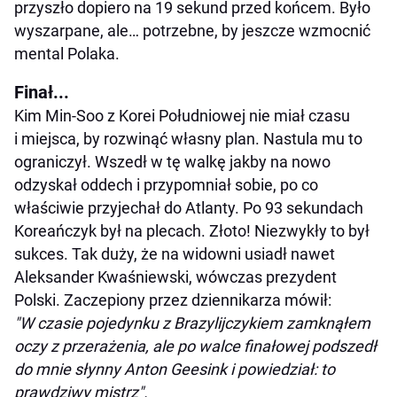
przyszło dopiero na 19 sekund przed końcem. Było
wyszarpane, ale… potrzebne, by jeszcze wzmocnić
mental Polaka.
Finał...
Kim Min-Soo z Korei Południowej nie miał czasu
i miejsca, by rozwinąć własny plan. Nastula mu to
ograniczył. Wszedł w tę walkę jakby na nowo
odzyskał oddech i przypomniał sobie, po co
właściwie przyjechał do Atlanty. Po 93 sekundach
Koreańczyk był na plecach. Złoto! Niezwykły to był
sukces. Tak duży, że na widowni usiadł nawet
Aleksander Kwaśniewski, wówczas prezydent
Polski. Zaczepiony przez dziennikarza mówił:
"W czasie pojedynku z Brazylijczykiem zamknąłem
oczy z przerażenia, ale po walce finałowej podszedł
do mnie słynny Anton Geesink i powiedział: to
prawdziwy mistrz".