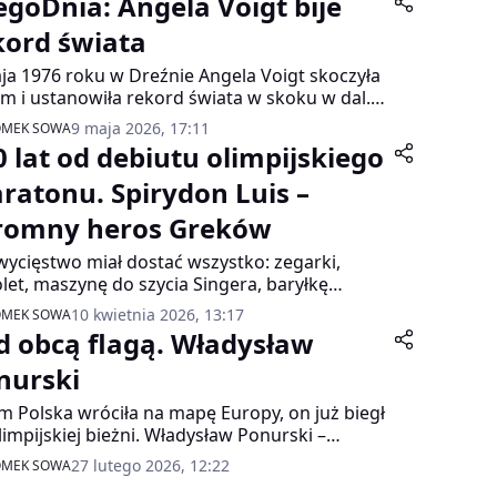
egoDnia: Angela Voigt bije
kord świata
ja 1976 roku w Dreźnie Angela Voigt skoczyła
 m i ustanowiła rekord świata w skoku w dal.
yła wówczas niespełna 25 lat, była zawodniczką
9 maja 2026, 17:11
OMEK SOWA
agdeburg i jedną z twarzy znakomitej, ale też
0 lat od debiutu olimpijskiego
ążonej aferami lekkoatletyki w NRD. Z jej
era wiąże się ciekawy polski wątek…
ratonu. Spirydon Luis –
romny heros Greków
wycięstwo miał dostać wszystko: zegarki,
olet, maszynę do szycia Singera, baryłkę
ego wina, tonę czekolady, kosztowności, stado
10 kwietnia 2026, 13:17
OMEK SOWA
c, pole, darmowe strzyżenie i golenie do
d obcą flagą. Władysław
a życia, obiady w ateńskich restauracjach i
 w kawiarniach. Do tego dochodziła jeszcze
nurski
łośniejsza z plotek, czyli obietnica stu tysięcy
m Polska wróciła na mapę Europy, on już biegł
hm i ręka córki majętnego Georgiosa
limpijskiej bieżni. Władysław Ponurski –
offa, fundatora stadionu olimpijskiego. Już
ianin, sprinter i czterystumetrowiec – w 1912
łcześni mieszali fakty z miejską legendą, bo
27 lutego 2026, 12:22
OMEK SOWA
 wystąpił na igrzyskach w Sztokholmie jako
ć tych nagród zdawało się być zwykłą