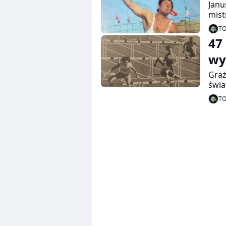
Janu
mist
Zabr
T
jedn
47
93. 
wy
Graż
świa
Nie 
T
najl