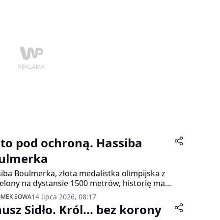
oto pod ochroną. Hassiba
ulmerka
iba Boulmerka, złota medalistka olimpijska z
elony na dystansie 1500 metrów, historię ma
uzinkową i... bardzo trudną. Urodzona w
14 lipca 2026, 08:17
OMEK SOWA
łmańskim kraju, zbuntowała się tradycji...
usz Sidło. Król... bez korony