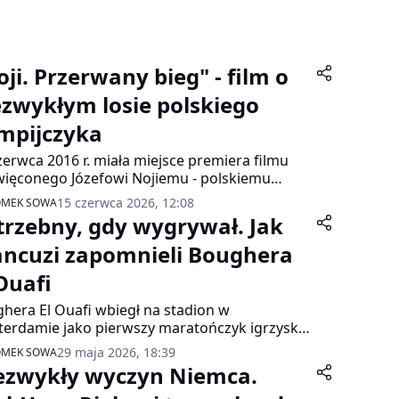
oji. Przerwany bieg" - film o
ezwykłym losie polskiego
impijczyka
zerwca 2016 r. miała miejsce premiera filmu
ięconego Józefowi Nojiemu - polskiemu
oatlecie, olimpijczykowi z Berlina z 1936 roku
15 czerwca 2026, 12:08
OMEK SOWA
 ofierze niemieckiego obozu Auschwitz.
trzebny, gdy wygrywał. Jak
ancuzi zapomnieli Boughera
 Ouafi
hera El Ouafi wbiegł na stadion w
erdamie jako pierwszy maratończyk igrzysk
pijskich 1928 roku. Zdobył dla Francji złoto,
29 maja 2026, 18:39
OMEK SOWA
 urodził się w kolonialnej Algierii. Pracował w
ezwykły wyczyn Niemca.
yce Renault i nigdy nie pasował do pięknej