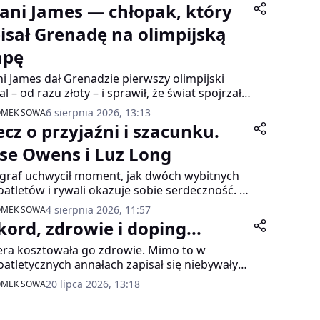
rani James — chłopak, który
isał Grenadę na olimpijską
pę
ni James dał Grenadzie pierwszy olimpijski
l – od razu złoty – i sprawił, że świat spojrzał
ałą karaibską wyspę. Skromny mistrz 400
6 sierpnia 2026, 13:13
OMEK SOWA
ów biegał nie tylko po zwycięstwa, ale także
ecz o przyjaźni i szacunku.
umę rodaków...
sse Owens i Luz Long
graf uchwycił moment, jak dwóch wybitnych
oatletów i rywali okazuje sobie serdeczność. 4
pnia 1936 roku w Berlinie Luz Long i Jesse
4 sierpnia 2026, 11:57
OMEK SOWA
s wznieśli sport ponad polityczne podziały. A
kord, zdrowie i doping...
Owens zdobył drugie złoto tamtych igrzysk...
era kosztowała go zdrowie. Mimo to w
oatletycznych annałach zapisał się niebywałym
rdem. Był 20 lipca 1984 roku, gdy w Berlinie
20 lipca 2026, 13:18
OMEK SOWA
Hohn posłał oszczep na odległość 104,80 m.