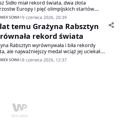
sz Sidło miał rekord świata, dwa złota
rzostw Europy i pięć olimpijskich startów.
akło mu tylko złota igrzysk, choć przez lata był
19 czerwca 2026, 20:39
OMEK SOWA
ym z największych oszczepników świata. Dziś
 lat temu Grażyna Rabsztyn
rocznica jego urodzin.
równała rekord świata
yna Rabsztyn wyrównywała i biła rekordy
ta, ale najważniejszy medal wciąż jej uciekał.
zmienia to faktu, że do dziś jest jedną z
18 czerwca 2026, 12:37
OMEK SOWA
epszych płotkarek w historii.