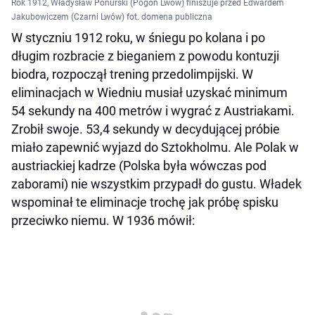
Rok 1912, Władysław Ponurski (Pogoń Lwów) finiszuje przed Edwardem
Jakubowiczem (Czarni Lwów) fot. domena publiczna
W styczniu 1912 roku, w śniegu po kolana i po
długim rozbracie z bieganiem z powodu kontuzji
biodra, rozpoczął trening przedolimpijski. W
eliminacjach w Wiedniu musiał uzyskać minimum
54 sekundy na 400 metrów i wygrać z Austriakami.
Zrobił swoje. 53,4 sekundy w decydującej próbie
miało zapewnić wyjazd do Sztokholmu. Ale Polak w
austriackiej kadrze (Polska była wówczas pod
zaborami) nie wszystkim przypadł do gustu. Władek
wspominał te eliminacje trochę jak próbę spisku
przeciwko niemu. W 1936 mówił: