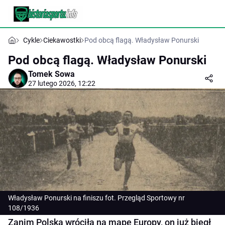
Cykle
Ciekawostki
Pod obcą flagą. Władysław Ponurski
Pod obcą flagą. Władysław Ponurski
Tomek Sowa
27 lutego 2026, 12:22
Władysław Ponurski na finiszu fot. Przegląd Sportowy nr
108/1936
Zanim Polska wróciła na mapę Europy, on już biegł