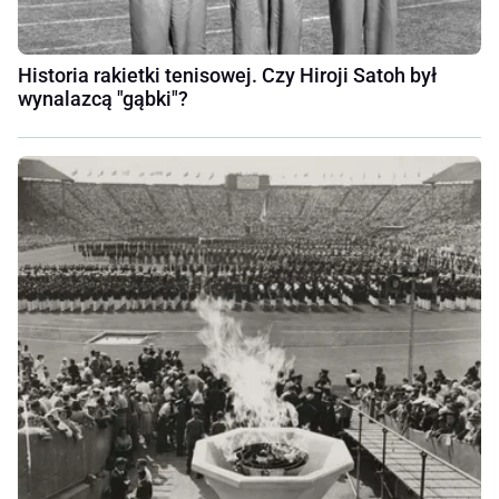
Historia rakietki tenisowej. Czy Hiroji Satoh był
wynalazcą "gąbki"?