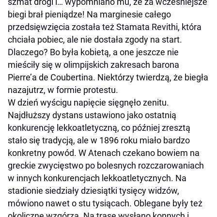
szmat drogi i… wypomniano mu, że za wcześniejsze
biegi brał pieniądze! Na marginesie całego
przedsięwzięcia została też Stamata Revithi, która
chciała pobiec, ale nie dostała zgody na start.
Dlaczego? Bo była kobietą, a one jeszcze nie
mieściły się w olimpijskich zakresach barona
Pierre’a de Coubertina. Niektórzy twierdzą, że biegła
nazajutrz, w formie protestu.
W dzień wyścigu napięcie sięgnęło zenitu.
Najdłuższy dystans ustawiono jako ostatnią
konkurencję lekkoatletyczną, co później zresztą
stało się tradycją, ale w 1896 roku miało bardzo
konkretny powód. W Atenach czekano bowiem na
greckie zwycięstwo po bolesnych rozczarowaniach
w innych konkurencjach lekkoatletycznych. Na
stadionie siedziały dziesiątki tysięcy widzów,
mówiono nawet o stu tysiącach. Oblegane były też
okoliczne wzgórza. Na trasę wysłano konnych i