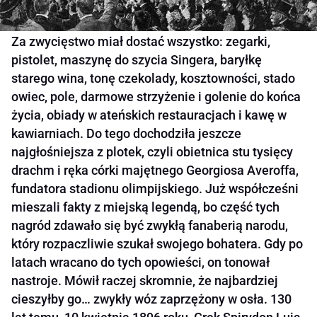
Za zwycięstwo miał dostać wszystko: zegarki,
pistolet, maszynę do szycia Singera, baryłkę
starego wina, tonę czekolady, kosztowności, stado
owiec, pole, darmowe strzyżenie i golenie do końca
życia, obiady w ateńskich restauracjach i kawę w
kawiarniach. Do tego dochodziła jeszcze
najgłośniejsza z plotek, czyli obietnica stu tysięcy
drachm i ręka córki majętnego Georgiosa Averoffa,
fundatora stadionu olimpijskiego. Już współcześni
mieszali fakty z miejską legendą, bo część tych
nagród zdawało się być zwykłą fanaberią narodu,
który rozpaczliwie szukał swojego bohatera. Gdy po
latach wracano do tych opowieści, on tonował
nastroje. Mówił raczej skromnie, że najbardziej
cieszyłby go… zwykły wóz zaprzężony w osła. 130