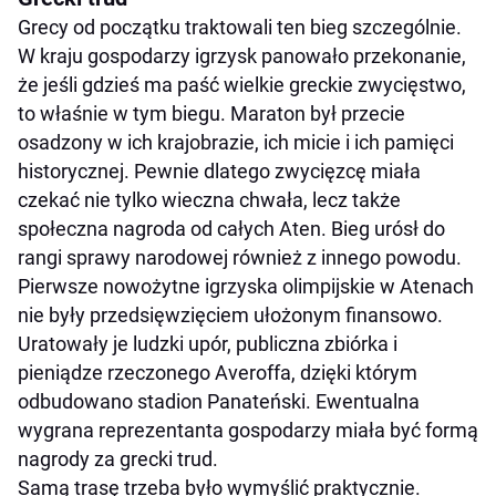
Grecy od początku traktowali ten bieg szczególnie.
W kraju gospodarzy igrzysk panowało przekonanie,
że jeśli gdzieś ma paść wielkie greckie zwycięstwo,
to właśnie w tym biegu. Maraton był przecie
osadzony w ich krajobrazie, ich micie i ich pamięci
historycznej. Pewnie dlatego zwycięzcę miała
czekać nie tylko wieczna chwała, lecz także
społeczna nagroda od całych Aten. Bieg urósł do
rangi sprawy narodowej również z innego powodu.
Pierwsze nowożytne igrzyska olimpijskie w Atenach
nie były przedsięwzięciem ułożonym finansowo.
Uratowały je ludzki upór, publiczna zbiórka i
pieniądze rzeczonego Averoffa, dzięki którym
odbudowano stadion Panateński. Ewentualna
wygrana reprezentanta gospodarzy miała być formą
nagrody za grecki trud.
Samą trasę trzeba było wymyślić praktycznie.