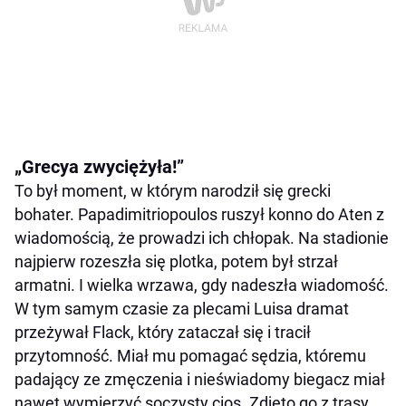
„Grecya zwyciężyła!”
To był moment, w którym narodził się grecki
bohater. Papadimitriopoulos ruszył konno do Aten z
wiadomością, że prowadzi ich chłopak. Na stadionie
najpierw rozeszła się plotka, potem był strzał
armatni. I wielka wrzawa, gdy nadeszła wiadomość.
W tym samym czasie za plecami Luisa dramat
przeżywał Flack, który zataczał się i tracił
przytomność. Miał mu pomagać sędzia, któremu
padający ze zmęczenia i nieświadomy biegacz miał
nawet wymierzyć soczysty cios. Zdjęto go z trasy.