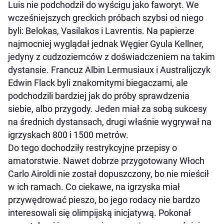
Luis nie podchodził do wyścigu jako faworyt. We
wcześniejszych greckich próbach szybsi od niego
byli: Belokas, Vasilakos i Lavrentis. Na papierze
najmocniej wyglądał jednak Węgier Gyula Kellner,
jedyny z cudzoziemców z doświadczeniem na takim
dystansie. Francuz Albin Lermusiaux i Australijczyk
Edwin Flack byli znakomitymi biegaczami, ale
podchodzili bardziej jak do próby sprawdzenia
siebie, albo przygody. Jeden miał za sobą sukcesy
na średnich dystansach, drugi właśnie wygrywał na
igrzyskach 800 i 1500 metrów.
Do tego dochodziły restrykcyjne przepisy o
amatorstwie. Nawet dobrze przygotowany Włoch
Carlo Airoldi nie został dopuszczony, bo nie mieścił
w ich ramach. Co ciekawe, na igrzyska miał
przywędrować pieszo, bo jego rodacy nie bardzo
interesowali się olimpijską inicjatywą. Pokonał