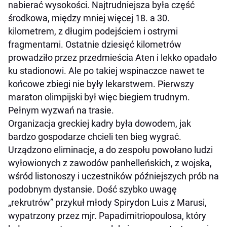
nabierać wysokości. Najtrudniejsza była część
środkowa, między mniej więcej 18. a 30.
kilometrem, z długim podejściem i ostrymi
fragmentami. Ostatnie dziesięć kilometrów
prowadziło przez przedmieścia Aten i lekko opadało
ku stadionowi. Ale po takiej wspinaczce nawet te
końcowe zbiegi nie były lekarstwem. Pierwszy
maraton olimpijski był więc biegiem trudnym.
Pełnym wyzwań na trasie.
Organizacja greckiej kadry była dowodem, jak
bardzo gospodarze chcieli ten bieg wygrać.
Urządzono eliminacje, a do zespołu powołano ludzi
wyłowionych z zawodów panhelleńskich, z wojska,
wśród listonoszy i uczestników późniejszych prób na
podobnym dystansie. Dość szybko uwagę
„rekrutrów” przykuł młody Spirydon Luis z Marusi,
wypatrzony przez mjr. Papadimitriopoulosa, który