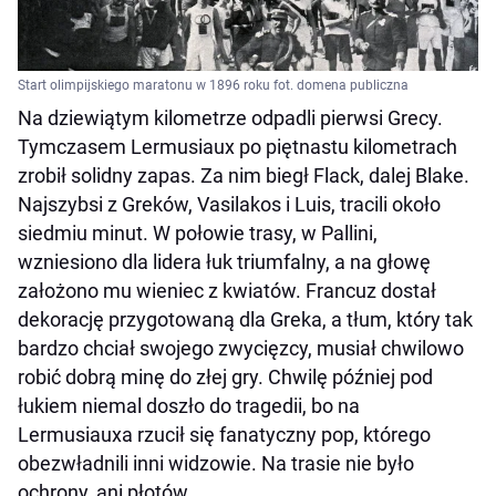
Start olimpijskiego maratonu w 1896 roku fot. domena publiczna
Na dziewiątym kilometrze odpadli pierwsi Grecy.
Tymczasem Lermusiaux po piętnastu kilometrach
zrobił solidny zapas. Za nim biegł Flack, dalej Blake.
Najszybsi z Greków, Vasilakos i Luis, tracili około
siedmiu minut. W połowie trasy, w Pallini,
wzniesiono dla lidera łuk triumfalny, a na głowę
założono mu wieniec z kwiatów. Francuz dostał
dekorację przygotowaną dla Greka, a tłum, który tak
bardzo chciał swojego zwycięzcy, musiał chwilowo
robić dobrą minę do złej gry. Chwilę później pod
łukiem niemal doszło do tragedii, bo na
Lermusiauxa rzucił się fanatyczny pop, którego
obezwładnili inni widzowie. Na trasie nie było
ochrony, ani płotów.