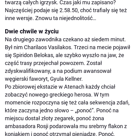
twarzą całych igrzysk. Czas jaki mu zapisano?
Najczęściej podaje się 2.58.50, choć trafiały się też
inne wersje. Znowu ta niejednolitość…
Dwie chwile w życiu
Na drugiego zawodnika czekano aż siedem minut.
Był nim Charilaos Vasilakos. Trzeci na mecie pojawił
się Spiridon Belokas, ale szybko wyszło na jaw, że
część trasy przejechał powozem. Został
zdyskwalifikowany, a na podium awansował
węgierski faworyt, Gyula Kellner.
Po zbiorowej ekstazie w Atenach każdy chciał
zobaczyć nowego greckiego herosa. W tym
momencie rozpoczyna się też cała sekwencja zdań,
które zaczyna jedno słowo – „ponoć”. Ponoć na
miejscu dostał złoty zegarek, ponoć żona
ambasadora Rosji podarowała mu srebrny flakon z
koniakiem i ponoć otrzymał pieniądze. Ponoć,