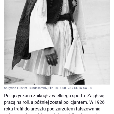
Spirydon Luis fot. Bundesarchiv, Bild 183-G00178 / CC-BY-SA 3.0
Po igrzyskach zniknął z wielkiego sportu. Zajął się
pracą na roli, a później został policjantem. W 1926
roku trafił do aresztu pod zarzutem fałszowania