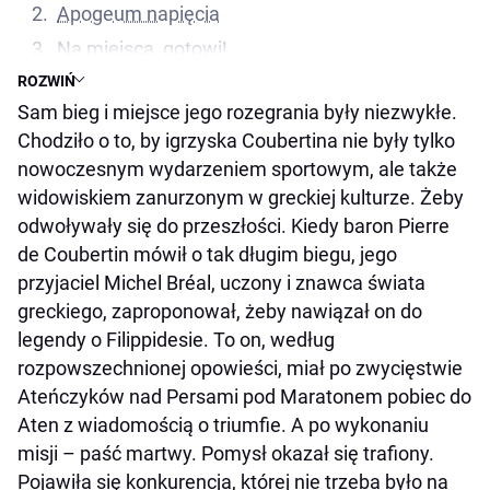
Apogeum napięcia
Na miejsca, gotowi!
ROZWIŃ
„Grecya zwyciężyła!”
Sam bieg i miejsce jego rozegrania były niezwykłe.
Dwie chwile w życiu
Chodziło o to, by igrzyska Coubertina nie były tylko
nowoczesnym wydarzeniem sportowym, ale także
widowiskiem zanurzonym w greckiej kulturze. Żeby
odwoływały się do przeszłości. Kiedy baron Pierre
de Coubertin mówił o tak długim biegu, jego
przyjaciel Michel Bréal, uczony i znawca świata
greckiego, zaproponował, żeby nawiązał on do
legendy o Filippidesie. To on, według
rozpowszechnionej opowieści, miał po zwycięstwie
Ateńczyków nad Persami pod Maratonem pobiec do
Aten z wiadomością o triumfie. A po wykonaniu
misji – paść martwy. Pomysł okazał się trafiony.
Pojawiła się konkurencja, której nie trzeba było na