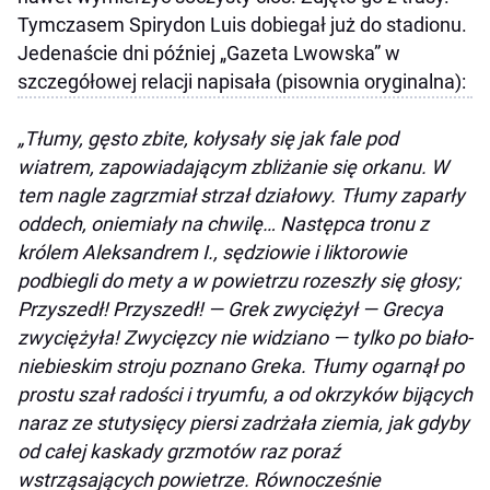
Tymczasem Spirydon Luis dobiegał już do stadionu.
Jedenaście dni później „Gazeta Lwowska” w
szczegółowej relacji napisała (pisownia oryginalna):
„Tłumy, gęsto zbite, kołysały się jak fale pod
wiatrem, zapowiadającym zbliżanie się orkanu. W
tem nagle zagrzmiał strzał działowy. Tłumy zaparły
oddech, oniemiały na chwilę… Następca tronu z
królem Aleksandrem I., sędziowie i liktorowie
podbiegli do mety a w powietrzu rozeszły się głosy;
Przyszedł! Przyszedł! — Grek zwyciężył — Grecya
zwyciężyła! Zwycięzcy nie widziano — tylko po biało-
niebieskim stroju poznano Greka. Tłumy ogarnął po
prostu szał radości i tryumfu, a od okrzyków bijących
naraz ze stutysięcy piersi zadrżała ziemia, jak gdyby
od całej kaskady grzmotów raz poraź
wstrząsających powietrze. Równocześnie