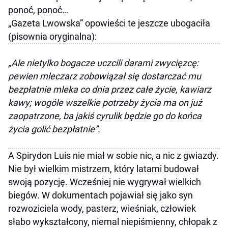
ponoć, ponoć…
„Gazeta Lwowska” opowieści te jeszcze ubogaciła
(pisownia oryginalna):
„Ale nietylko bogacze uczcili darami zwycięzcę:
pewien mleczarz zobowiązał się dostarczać mu
bezpłatnie mleka co dnia przez całe życie, kawiarz
kawy; wogóle wszelkie potrzeby życia ma on już
zaopatrzone, ba jakiś cyrulik będzie go do końca
życia golić bezpłatnie”.
A Spirydon Luis nie miał w sobie nic, a nic z gwiazdy.
Nie był wielkim mistrzem, który latami budował
swoją pozycję. Wcześniej nie wygrywał wielkich
biegów. W dokumentach pojawiał się jako syn
rozwoziciela wody, pasterz, wieśniak, człowiek
słabo wykształcony, niemal niepiśmienny, chłopak z