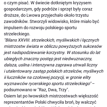
o czym pisać. W świecie dotkniętym kryzysem
gospodarczym, gdy podróże i sprzęt były coraz
droższe, do Lwowa przyjechało około trzystu
zawodników. Stworzyli widowisko, które miało być
impulsem do rozwoju polskiego sportu
strzeleckiego.
"Bilans XXVIII. strzeleckich, myśliwskich i łącznych
mistrzostw świata w obliczu powyższych sukcesów
jest nadspodziewanie korzystny. W stosunku do lat
ubiegłych znaczny postęp jest niedwuznaczny,
dalsza, usilna i intenzywna zaprawa utrwali liczny
i utalentowany zastęp polskich strzelców, myśliwych
ii łuczników na czołowej pozycji, w gronie elity
wyznawców rycerskiego sportu strzeleckiego"
–
podsumowano w "Raz, Dwa, Trzy".
Osiem lat po lwowskich mistrzostwach większość
reprezentantów Polski chwyciła broń, by walczyć