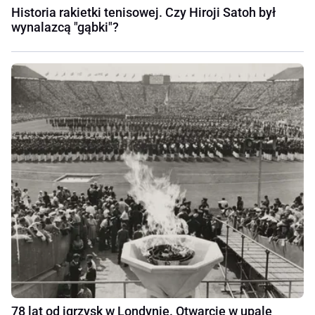
Historia rakietki tenisowej. Czy Hiroji Satoh był
wynalazcą "gąbki"?
78 lat od igrzysk w Londynie. Otwarcie w upale