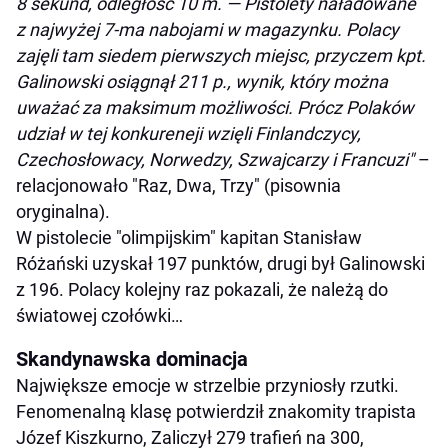
8 sekund, odległość 10 m. — Pistolety naładowane
z najwyżej 7-ma nabojami w magazynku. Polacy
zajęli tam siedem pierwszych miejsc, przyczem kpt.
Galinowski osiągnął 211 p., wynik, który można
uważać za maksimum możliwości. Prócz Polaków
udział w tej konkureneji wzięli Finlandczycy,
Czechosłowacy, Norwedzy, Szwajcarzy i Francuzi"
–
relacjonowało "Raz, Dwa, Trzy" (pisownia
oryginalna).
W pistolecie "olimpijskim" kapitan Stanisław
Różański uzyskał 197 punktów, drugi był Galinowski
z 196. Polacy kolejny raz pokazali, że należą do
światowej czołówki…
Skandynawska dominacja
Największe emocje w strzelbie przyniosły rzutki.
Fenomenalną klasę potwierdził znakomity trapista
Józef Kiszkurno, Zaliczył 279 trafień na 300,