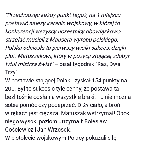
"Przechodząc każdy punkt tegoż, na 1 miejscu
postawić należy karabin wojskowy, w której to
konkurencji wszyscy uczestnicy obowiązkowo
strzelać musieli z Mausera wyrobu polskiego.
Polska odniosła tu pierwszy wielki sukces, dzięki
plut. Matuszakowi, który w pozycji stojącej zdobył
tytuł mistrza świat"
– pisał tygodnik "Raz, Dwa,
Trzy".
W postawie stojącej Polak uzyskał 154 punkty na
200. Był to sukces o tyle cenny, że postawa ta
bezlitośnie odsłania wszystkie braki. Tu nie można
sobie pomóc czy podeprzeć. Drży ciało, a broń
w rękach jest cięższa. Matuszak wytrzymał! Obok
niego wysoki poziom utrzymali: Boleslaw
Gościewicz i Jan Wrzosek.
W pistolecie wojskowym Polacy pokazali siłę