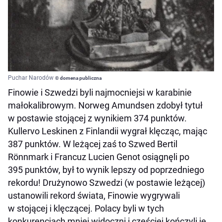
Puchar Narodów
© domena publiczna
Finowie i Szwedzi byli najmocniejsi w karabinie
małokalibrowym. Norweg Amundsen zdobył tytuł
w postawie stojącej z wynikiem 374 punktów.
Kullervo Leskinen z Finlandii wygrał klęcząc, mając
387 punktów. W leżącej zaś to Szwed Bertil
Rönnmark i Francuz Lucien Genot osiągnęli po
395 punktów, był to wynik lepszy od poprzedniego
rekordu! Drużynowo Szwedzi (w postawie leżącej)
ustanowili rekord świata, Finowie wygrywali
w stojącej i klęczącej. Polacy byli w tych
konkurencjach mniej widoczni i częściej kończyli je