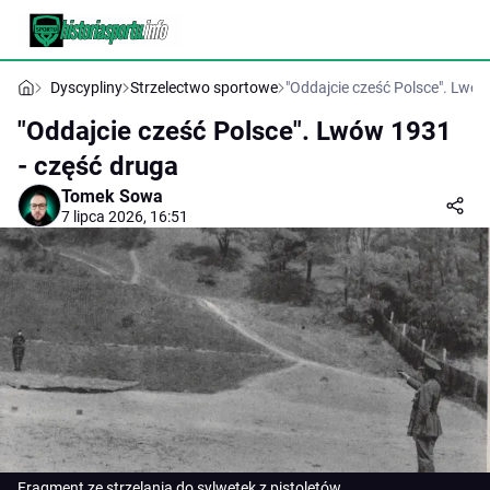
Dyscypliny
Strzelectwo sportowe
"Oddajcie cześć Polsce". Lwów
"Oddajcie cześć Polsce". Lwów 1931
- część druga
Tomek Sowa
7 lipca 2026, 16:51
Fragment ze strzelania do sylwetek z pistoletów