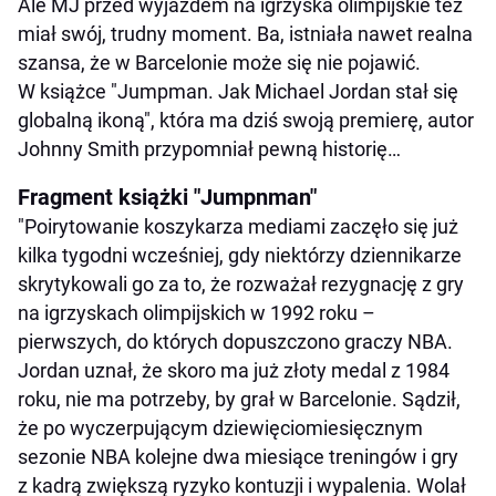
Ale MJ przed wyjazdem na igrzyska olimpijskie też
miał swój, trudny moment. Ba, istniała nawet realna
szansa, że w Barcelonie może się nie pojawić.
W książce "Jumpman. Jak Michael Jordan stał się
globalną ikoną", która ma dziś swoją premierę, autor
Johnny Smith przypomniał pewną historię…
Fragment książki "Jumpnman"
"Poirytowanie koszykarza mediami zaczęło się już
kilka tygodni wcześniej, gdy niektórzy dziennikarze
skrytykowali go za to, że rozważał rezygnację z gry
na igrzyskach olimpijskich w 1992 roku –
pierwszych, do których dopuszczono graczy NBA.
Jordan uznał, że skoro ma już złoty medal z 1984
roku, nie ma potrzeby, by grał w Barcelonie. Sądził,
że po wyczerpującym dziewięciomiesięcznym
sezonie NBA kolejne dwa miesiące treningów i gry
z kadrą zwiększą ryzyko kontuzji i wypalenia. Wolał