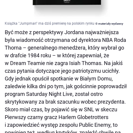
Książka "Jumpman" ma dziś premierę na polskim rynku
© materiały wydawcy
Być może z perspektywy Jordana najważniejsza
była wiadomość otrzymana od dyrektora NBA Roda
Thorna – generalnego menedżera, który wybrał go
w drafcie 1984 roku – w której zapewniał, że
w Dream Teamie nie zagra Isiah Thomas. Na jakiś
czas pytania dotyczące jego patriotyzmu ucichły.
Gdy jednak opuścił spotkanie w Białym Domu,
zaledwie kilka dni po tym, jak gościnnie poprowadził
program Saturday Night Live, został ostro
skrytykowany za brak szacunku wobec prezydenta.
Skoro miał czas, by pojawić się w SNL w skeczu
Pierwszy czarny gracz Harlem Globetrotters
i zapowiedzieć występ zespołu Public Enemy, to
powinien też, według krytyków, znaleźć chwilę na