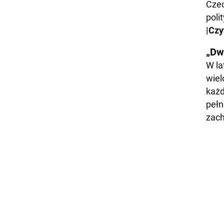
Czec
polit
|Czy
„Dw
W la
wiel
każd
pełn
zach