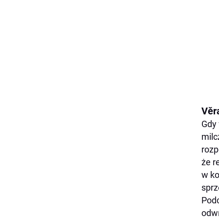
Věr
Gdy 
milc
rozp
że r
w ko
sprz
Podc
odwr