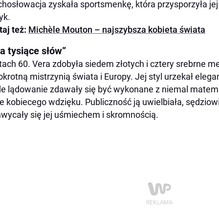
hosłowacja zyskała sportsmenkę, która przysporzyła jej
yk.
taj też:
Michèle Mouton – najszybsza kobieta świata
a tysiące słów”
tach 60. Vera zdobyła siedem złotych i cztery srebrne med
okrotną mistrzynią świata i Europy. Jej styl urzekał elegan
e lądowanie zdawały się być wykonane z niemal matema
e kobiecego wdzięku. Publiczność ją uwielbiała, sędziowi
wycały się jej uśmiechem i skromnością.