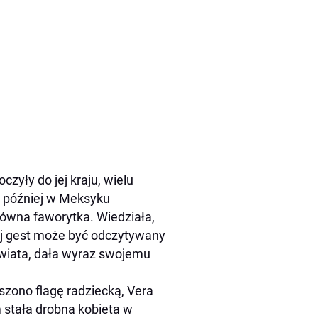
yły do jej kraju, wielu
ni później w Meksyku
główna faworytka. Wiedziała,
ej gest może być odczytywany
świata, dała wyraz swojemu
zono flagę radziecką, Vera
 stała drobna kobieta w