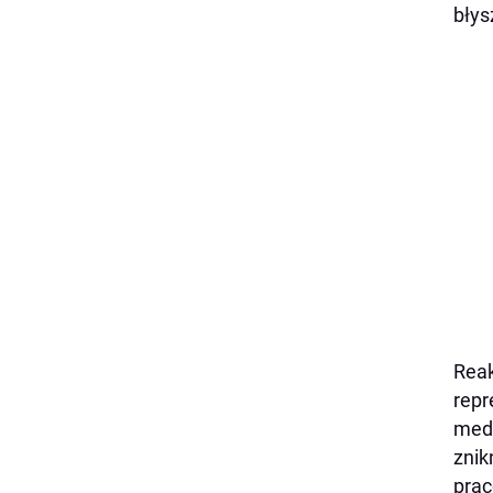
błys
Reak
repr
medi
znik
prac