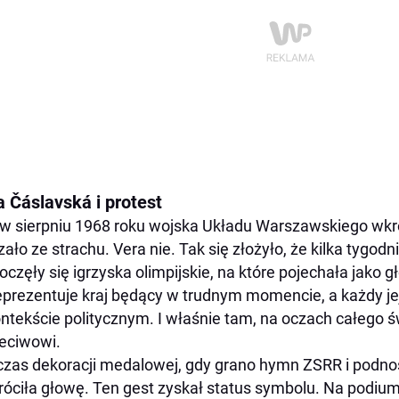
a Čáslavská i protest
w sierpniu 1968 roku wojska Układu Warszawskiego wkrocz
zało ze strachu. Vera nie. Tak się złożyło, że kilka tygod
oczęły się igrzyska olimpijskie, na które pojechała jako 
eprezentuje kraj będący w trudnym momencie, a każdy j
ntekście politycznym. I właśnie tam, na oczach całego 
eciwowi.
zas dekoracji medalowej, gdy grano hymn ZSRR i podnos
óciła głowę. Ten gest zyskał status symbolu. Na podium