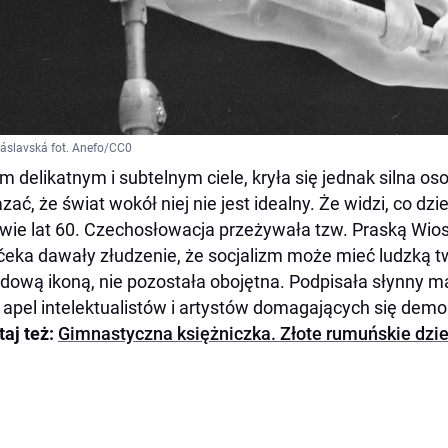
áslavská fot. Anefo/CC0
m delikatnym i subtelnym ciele, kryła się jednak silna o
zać, że świat wokół niej nie jest idealny. Że widzi, co dzi
wie lat 60. Czechosłowacja przeżywała tzw. Praską Wio
eka dawały złudzenie, że socjalizm może mieć ludzką 
dową ikoną, nie pozostała obojętna. Podpisała słynny ma
i apel intelektualistów i artystów domagających się demo
taj też:
Gimnastyczna księżniczka. Złote rumuńskie dzi