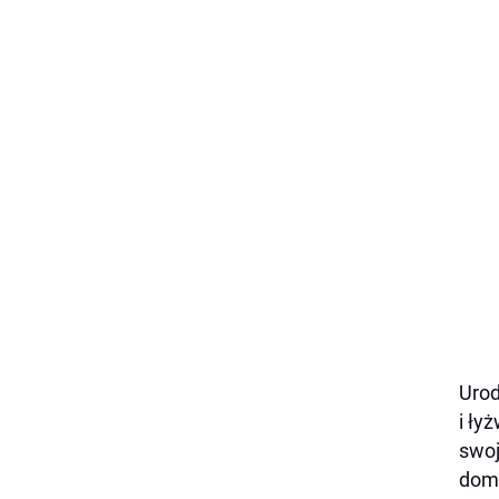
Urod
i ły
swoj
domi