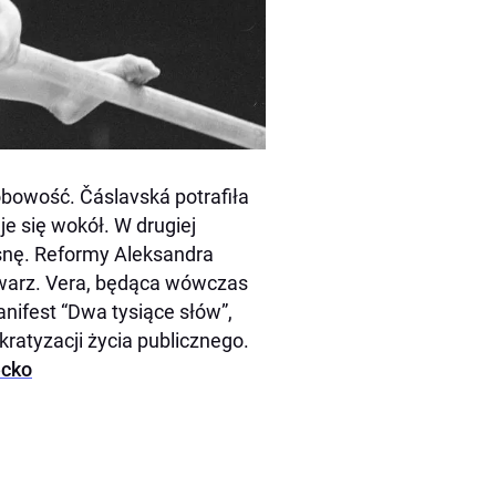
sobowość. Čáslavská potrafiła
eje się wokół. W drugiej
snę. Reformy Aleksandra
twarz. Vera, będąca wówczas
nifest “Dwa tysiące słów”,
kratyzacji życia publicznego.
ecko