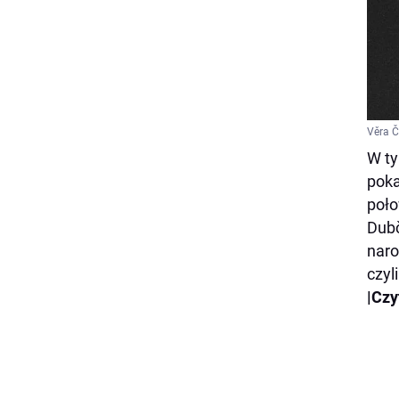
Věra Č
W ty
poka
poło
Dubč
naro
czyl
|Czy