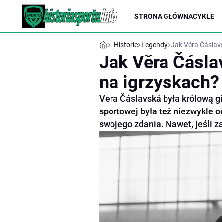
STRONA GŁÓWNA
CYKLE
Historie
Legendy
Jak Věra Čáslav
Jak Věra Čásla
na igrzyskach?
Vera Čáslavská była królową gi
sportowej była też niezwykle o
swojego zdania. Nawet, jeśli z