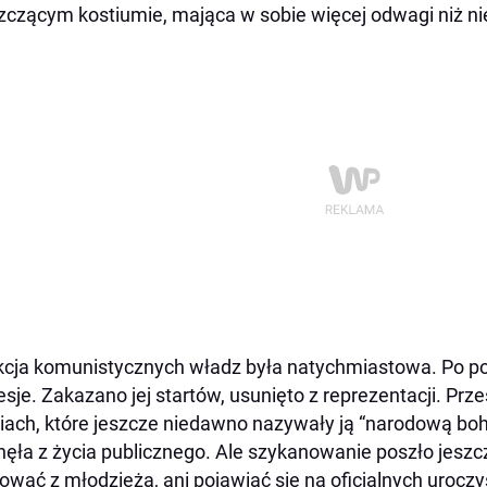
zczącym kostiumie, mająca w sobie więcej odwagi niż ni
cja komunistycznych władz była natychmiastowa. Po pow
esje. Zakazano jej startów, usunięto z reprezentacji. Prze
ach, które jeszcze niedawno nazywały ją “narodową boha
nęła z życia publicznego. Ale szykanowanie poszło jeszc
ować z młodzieżą, ani pojawiać się na oficjalnych uroczys