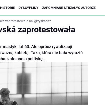
HISTORIE
DYSCYPLINY
ZAPOMNIANE STRZAŁY
O AUTORZE
ská zaprotestowała na igrzyskach?
vská zaprotestowała
mnastyki lat 60. Ale oprócz rywalizacji
dważną kobietą. Taką, która nie bała wyrazić
ahaczało ono o politykę…