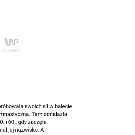
róbowała swoich sił w balecie
 gimnastyczną. Tam odnalazła
. i 60., gdy zaczęła
ał jej nazwisko. A