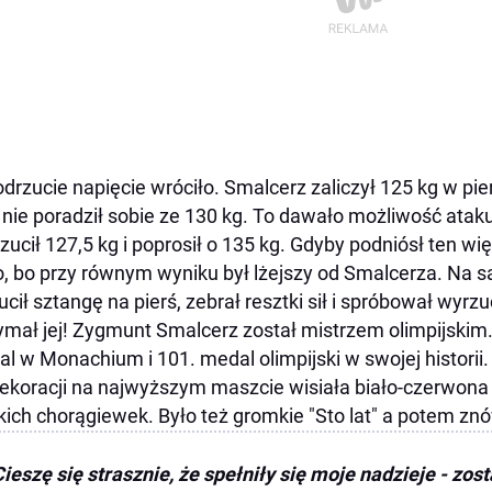
drzucie napięcie wróciło. Smalcerz zaliczył 125 kg w pi
 nie poradził sobie ze 130 kg. To dawało możliwość ata
zucił 127,5 kg i poprosił o 135 kg. Gdyby podniósł ten wi
o, bo przy równym wyniku był lżejszy od Smalcerza. Na sa
ucił sztangę na pierś, zebrał resztki sił i spróbował wyrzu
ymał jej! Zygmunt Smalcerz został mistrzem olimpijskim.
l w Monachium i 101. medal olimpijski w swojej historii.
ekoracji na najwyższym maszcie wisiała biało-czerwona f
kich chorągiewek. Było też gromkie "Sto lat" a potem z
Cieszę się strasznie, że spełniły się moje nadzieje - zo