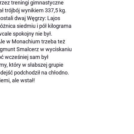
przez treningi gimnastyczne
ł trójbój wynikiem 337,5 kg.
zostali dwaj Węgrzy: Lajos
óżnica siedmiu i pół kilograma
cale spokojny nie był.
 Ale w Monachium trzeba też
Zygmunt Smalcerz w wyciskaniu
hoć wcześniej sam był
my, który w słabszej grupie
odejść podchodził na chłodno.
emi, ale wstał!