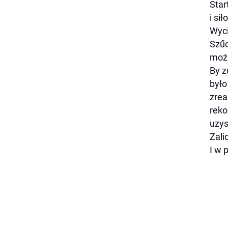
Star
i si
Wyci
Szűc
może
By z
było
zrea
reko
uzys
Zali
I w 