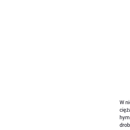
W ni
cięż
hymn
drob