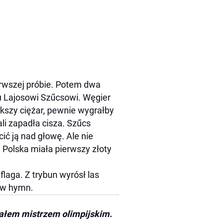
erwszej próbie. Potem dwa
ku Lajosowi Szűcsowi. Węgier
ększy ciężar, pewnie wygrałby
li zapadła cisza. Szűcs
cić ją nad głowę. Ale nie
 Polska miała pierwszy złoty
laga. Z trybun wyrósł las
nów hymn.
stałem mistrzem olimpijskim.