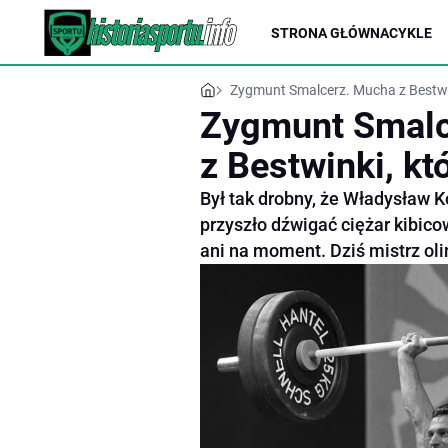
STRONA GŁÓWNA
CYKLE
Zygmunt Smalcerz. Mucha z Bestwin
Zygmunt Smalc
z Bestwinki, kt
Był tak drobny, że Władysław K
przyszło dźwigać ciężar kibico
ani na moment. Dziś mistrz olim