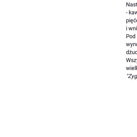
Nast
- ka
pięć
i wn
Pod 
wyrw
dżud
Wszy
wiel
"Zyg