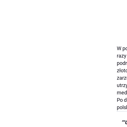
W po
razy
podr
złot
zarz
utrz
meda
Po d
pols
"