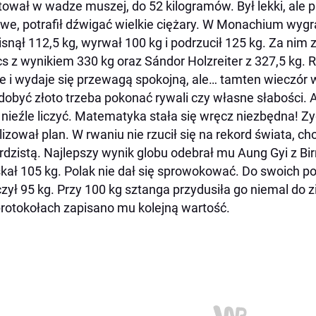
tował w wadze muszej, do 52 kilogramów. Był lekki, ale 
łowe, potrafił dźwigać wielkie ciężary. W Monachium wygra
snął 112,5 kg, wyrwał 100 kg i podrzucił 125 kg. Za nim 
s z wynikiem 330 kg oraz Sándor Holzreiter z 327,5 kg. R
 i wydaje się przewagą spokojną, ale… tamten wieczór w
dobyć złoto trzeba pokonać rywali czy własne słabości.
 nieźle liczyć. Matematyka stała się wręcz niezbędna! 
lizował plan. W rwaniu nie rzucił się na rekord świata, c
rdzistą. Najlepszy wynik globu odebrał mu Aung Gyi z Bir
kał 105 kg. Polak nie dał się sprowokować. Do swoich p
czył 95 kg. Przy 100 kg sztanga przydusiła go niemal do zi
protokołach zapisano mu kolejną wartość.