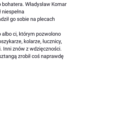
go bohatera. Władysław Komar
ł niespełna
dził go sobie na plecach
no albo ci, którym pozwolono
oszykarze, kolarze, łucznicy,
i. Inni znów z wdzięczności.
 sztangą zrobił coś naprawdę