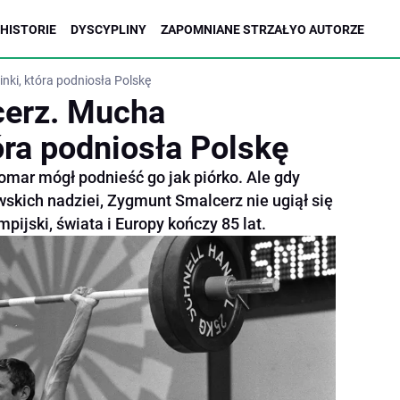
HISTORIE
DYSCYPLINY
ZAPOMNIANE STRZAŁY
O AUTORZE
ki, która podniosła Polskę
erz. Mucha
óra podniosła Polskę
omar mógł podnieść go jak piórko. Ale gdy
wskich nadziei, Zygmunt Smalcerz nie ugiął się
pijski, świata i Europy kończy 85 lat.