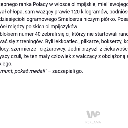
ępnego ranka Polacy w wiosce olimpijskiej mieli swoje
wał chłopa, sam ważący prawie 120 kilogramów, podniós
dziesięciokilogramowego Smalcerza niczym piórko. Posa
iósł między polskich olimpijczyków.
blokiem numer 40 zebrali się ci, którzy nie startowali ra
ać się z treningów. Byli lekkoatleci, piłkarze, bokserzy, k
ocy, szermierze i ciężarowcy. Jedni przyszli z ciekawośc
scy czuli, że ten mały człowiek z walczący z obciążoną
kiego.
munt, pokaż medal!"
– zaczepiali go.