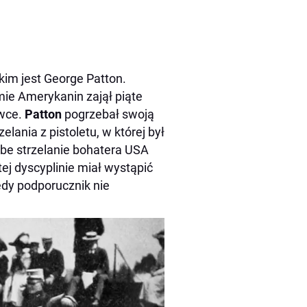
kim jest George Patton.
ie Amerykanin zajął piąte
awce.
Patton
pogrzebał swoją
elania z pistoletu, w której był
abe strzelanie bohatera USA
ej dyscyplinie miał wystąpić
edy podporucznik nie