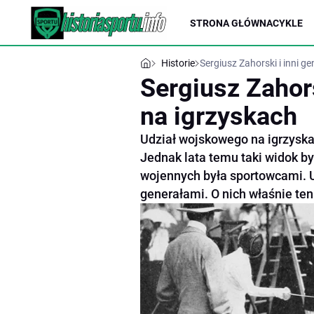
STRONA GŁÓWNA
CYKLE
Historie
Sergiusz Zahorski i inni g
Sergiusz Zahors
na igrzyskach
Udział wojskowego na igrzyska
Jednak lata temu taki widok b
wojennych była sportowcami. Uc
generałami. O nich właśnie ten 