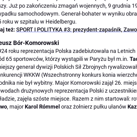
zy. Już po zakończeniu zmagań wojennych, 9 grudnia 19
padku samochodowym. Generał-bohater w wyniku obraż
 roku w szpitalu w Heidelbergu.
aj też:
SPORT I POLITYKA #3: prezydent-zapaśnik, Zawo
eusz Bór-Komorowski
24 roku reprezentacja Polska zadebiutowała na Letnich 
d 65 sportowców, którzy wystąpili w Paryżu był m.in.
Ta
iejszy generał dywizji Polskich Sił Zbrojnych rywalizował
nkurencji WKKW (Wszechstronny konkurs konia wierzc
dnika nie był wybitny. Major Komorowski zajął 26. mie
wodach drużynowych reprezentacja Polski z uczestnikie
ładzie, zajęła szóste miejsce. Razem z nim startowali: r
two
, major
Karol Rómmel
oraz żołnierz pułku ułanów
Kaz