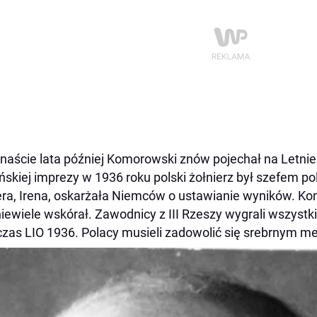
aście lata później Komorowski znów pojechał na Letnie 
ińskiej imprezy w 1936 roku polski żołnierz był szefem pol
era, Irena, oskarżała Niemców o ustawianie wyników. Kom
niewiele wskórał. Zawodnicy z III Rzeszy wygrali wszystk
zas LIO 1936. Polacy musieli zadowolić się srebrnym