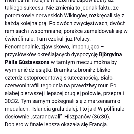
takiego sukcesu. Nie zmienia to jednak faktu, że
potomkowie norweskich Wikingów, rozkręcali się z
każdą kolejna grą. Po dwóch zwycięstwach, dwóch
remisach i wspomnianej porażce zameldowali się w
ćwierćfinale. Tam czekali już Polacy.
Fenomenalnie, zjawiskowo, imponująco –
przysłówków określających dyspozycję
Björgvina
Pálla Gústavssona
w tamtym meczu można by
wymienić dziesiątki. Bramkarz bronił z blisko
czterdziestoprocentową skutecznością. Biało-
czerwoni trafili tego dnia na prawdziwy mur. Po
słabej pierwszej i lepszej drugiej połowie, przegrali
30:32. Tym samym pożegnali się z marzeniami o
medalach. Islandia grała dalej. I to jak! W półfinale
dosłownie „staranowali” Hiszpanów (36:30).
Dopiero w finale lepsza okazała się Francja.