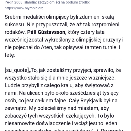
Pekin 2008 Islandia: szczypiorniści na podium źródło:
https://www.olympic.org
Srebrni medaliści olimpijscy byli zdumieni skalą
sukcesu. Nie przypuszczali, że aż tak rozpromieni
rodaków.
Páll Gústavsson
, który cztery lata
wcześniej został wykreślony z olimpijskiej drużyny i
nie pojechał do Aten, tak opisywał tamten turniej i
fetę:
[su_quote]„To, jak zostaliśmy przyjęci, sprawiło, że
wszystko stało się dla mnie jeszcze ważniejsze.
Ludzie przybyli z całego kraju, aby świętować z
nami. Na ulicach było około sześćdziesiąt tysięcy
osób, co jest całkiem fajne. Cały Reykjavik był na
zewnątrz. My polecieliśmy nad miastem, aby
zobaczyć tych wszystkich czekających. To było
niesamowite doświadczenie i wciąż jest to jeden
najpiękniejszych dni, jakie przeżyłem (…). Po prostu