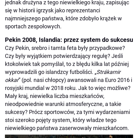
jednak drużyna z tego niewielkiego kraju, zapisując
się w historii igrzysk jako reprezentanci
najmniejszego państwa, które zdobyło krążek w
sportach zespołowych.
Pekin 2008, Islandia: przez system do sukcesu
Czy Pekin, srebro i tamta feta były przypadkowe?
Czy były wyjątkiem potwierdzający regułę? Jeśli
ktokolwiek tak pomyślał, to z błędu kilka lat później
wyprowadzili go islandzcy futboliści. „
Strákarnir
okkar
” (pol. nasi chłopcy) awansowali na Euro 2016 i
rosyjski mundial w 2018 roku. Jak to więc możliwe?
Mały kraj, niewielka liczba mieszkańców,
nieodpowiednie warunki atmosferyczne, a takie
sukcesy? Prócz sportowców, za tymi wydarzeniami
stoi szeroko pojęty system, który władze tego
niewielkiego państwa zaserwowały mieszkańcom.