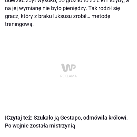
uderzać zbyt wysoko, bo groziło to zbiciem szyby, a
na jej wymianę nie było pieniędzy. Tak rodził się
gracz, który z braku luksusu zrobił… metodę
treningową.
|Czytaj też:
Szukało ją Gestapo, odmówiła królowi.
Po wojnie została mistrzynią