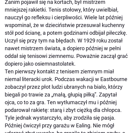
Zanim pojawił się na kortach, był mistrzem
mniejszej rakietki. Tenis stołowy, który uwielbiał,
nauczył go refleksu i cierpliwości. Wiele lat później
wspominał, że w dzieciństwie przesuwał kuchenny
stół pod ścianę, a potem godzinami odbijał piłeczkę.
Uczył się przy tym na błędach. W 1929 roku został
nawet mistrzem świata, a dopiero później w pełni
oddał się tenisowi ziemnemu. Poważnie zaczął grać
dopiero jako osiemnastolatek.
Ten pierwszy kontakt z tenisem ziemnym miał
niemal literacki urok. Podczas wakacji w Eastbourne
zobaczył przez płot ludzi ubranych na biało, którzy
biegali po trawie za „małą, głupią piłką”. Zapytał
ojca, co to za gra. Ten wytłumaczył mu i później
podarował rakietę: starą i zbyt ciężką dla chłopca.
Tyle jednak wystarczyło, aby zrodziła się pasja.
Później ćwiczył przy garażu w Ealing. Nie mógł