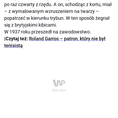
po raz czwarty z rzędu. A on, schodząc z kortu, miał
– z wymalowanym wzruszeniem na twarzy –
popatrzeć w kierunku trybun. W ten sposób żegnał
się z brytyjskimi kibicami.
W 1937 roku przeszedł na zawodowstwo.
|
Czytaj też:
Roland Garros – patron, który nie był
tenisistą