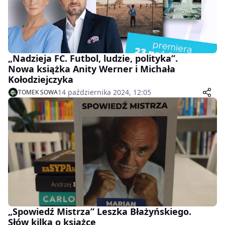
„Nadzieja FC. Futbol, ludzie, polityka”.
Nowa książka Anity Werner i Michała
Kołodziejczyka
14 października 2024, 12:05
TOMEK SOWA
„Spowiedź Mistrza” Leszka Błażyńskiego.
Słów kilka o książce