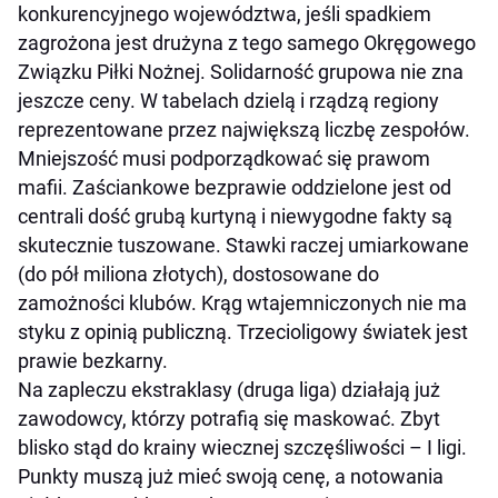
konkurencyjnego województwa, jeśli spadkiem
zagrożona jest drużyna z tego samego Okręgowego
Związku Piłki Nożnej. Solidarność grupowa nie zna
jeszcze ceny. W tabelach dzielą i rządzą regiony
reprezentowane przez największą liczbę zespołów.
Mniejszość musi podporządkować się prawom
mafii. Zaściankowe bezprawie oddzielone jest od
centrali dość grubą kurtyną i niewygodne fakty są
skutecznie tuszowane. Stawki raczej umiarkowane
(do pół miliona złotych), dostosowane do
zamożności klubów. Krąg wtajemniczonych nie ma
styku z opinią publiczną. Trzecioligowy światek jest
prawie bezkarny.
Na zapleczu ekstraklasy (druga liga) działają już
zawodowcy, którzy potrafią się maskować. Zbyt
blisko stąd do krainy wiecznej szczęśliwości – I ligi.
Punkty muszą już mieć swoją cenę, a notowania