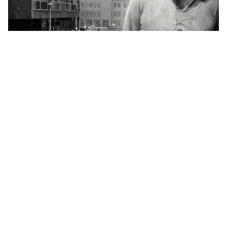
Wyszedł z mieszkania, żeby ratować sąsiada.
Historia Gorana Čengicia