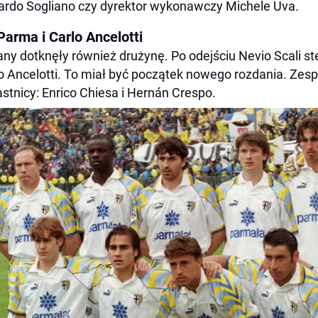
ardo Sogliano czy dyrektor wykonawczy Michele Uva.
Parma i Carlo Ancelotti
ny dotknęły również drużynę. Po odejściu Nevio Scali st
o Ancelotti. To miał być początek nowego rozdania. Zesp
stnicy: Enrico Chiesa i Hernán Crespo.