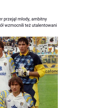
er przejął młody, ambitny
ół wzmocnili też utalentowani