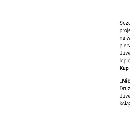
Sezo
proj
na w
pier
Juve
lepi
Kup 
„Ni
Druż
Juve
ksią