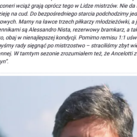
coneri wciąż grają oprócz tego w Lidze mistrzów. Nie da
ieję na cud. Do bezpośredniego starcia podchodzimy j
owych. Mamy na ławce trzech piłkarzy młodzieżówki, a
nnikami są Alessandro Nista, rezerwowy bramkarz, a tak
o, obaj w nienajlepszej kondycji. Pomimo remisu 1:1 uś
byśmy rady sięgnąć po mistrzostwo – straciliśmy zbyt w
ennej. W tamtym sezonie zrozumiałem też, że Ancelotti z
yn”.