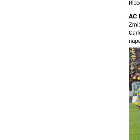
Ricc
AC 
Zmia
Carl
napa