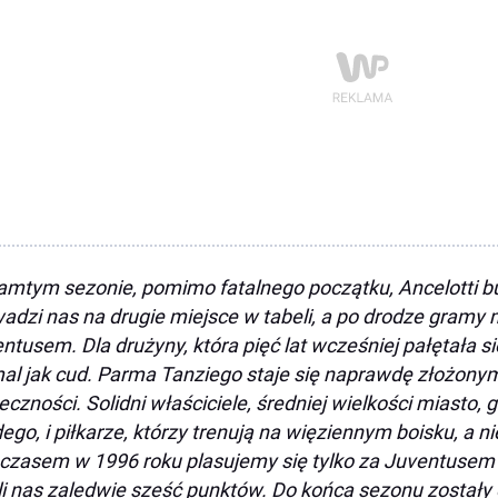
amtym sezonie, pomimo fatalnego początku, Ancelotti bu
adzi nas na drugie miejsce w tabeli, a po drodze gramy 
ntusem. Dla drużyny, która pięć lat wcześniej pałętała si
al jak cud. Parma Tanziego staje się naprawdę złożo
eczności. Solidni właściciele, średniej wielkości miasto, 
ego, i piłkarze, którzy trenują na więziennym boisku, a n
zasem w 1996 roku plasujemy się tylko za Juventusem M
li nas zaledwie sześć punktów. Do końca sezonu zostały 