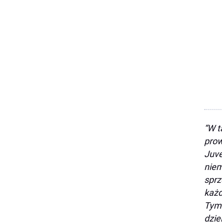
“W t
prow
Juve
niem
sprz
każd
Tymc
dzie