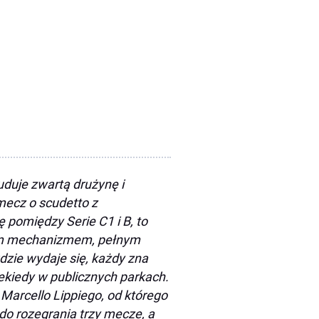
duje zwartą drużynę i
mecz o scudetto z
ę pomiędzy Serie C1 i B, to
nym mechanizmem, pełnym
gdzie wydaje się, każdy zna
iekiedy w publicznych parkach.
arcello Lippiego, od którego
do rozegrania trzy mecze, a