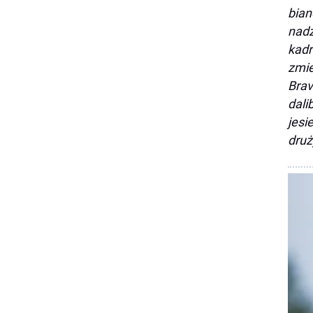
bian
nadz
kadr
zmie
Brav
dali
jesi
druż