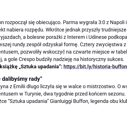
n rozpoczął się obiecująco. Parma wygrała 3:0 z Napoli 
ekt nabiera rozpędu. Wkrótce jednak przyszły trudniejsze
yjazdach, a bolesne porażki z Interem i Udinese podkopa
wszej rundy zespół odzyskał formę. Cztery zwycięstwa z
ntusem, pozwoliły wskoczyć na czwarte miejsce w tabel
ej, a gole Crespo budziły nadzieję na historyczny sukces.
książkę „Sztuka upadania”:
https://bit.ly/historia-buffon
e dalibyśmy rady”
yna z Emilii długo liczyła się w walce o mistrzostwo. 
ntusem w Turynie, dwa tygodnie przed końcem sezonu. 
żce “Sztuka upadania” Gianluiggi Buffon, legenda obu klub