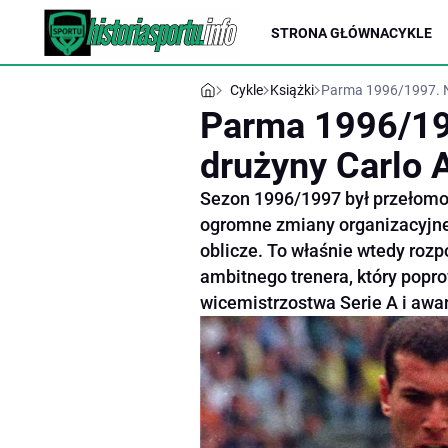
STRONA GŁÓWNA
CYKLE
Cykle
Książki
Parma 1996/1997. Na
Parma 1996/199
drużyny Carlo 
Sezon 1996/1997 był przełomowy
ogromne zmiany organizacyjne 
oblicze. To właśnie wtedy rozp
ambitnego trenera, który popr
wicemistrzostwa Serie A i awan