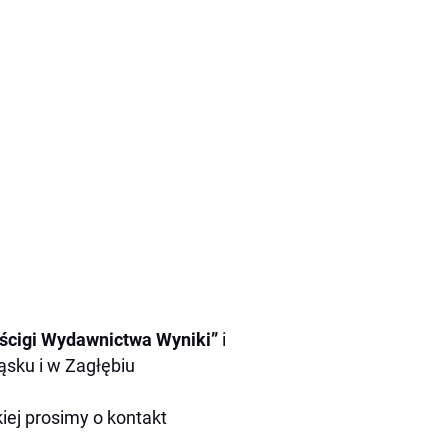
yścigi Wydawnictwa Wyniki”
i
ąsku i w Zagłębiu
ej prosimy o kontakt