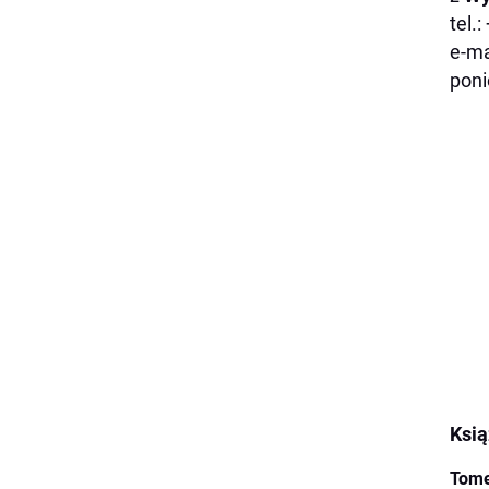
tel.
e-ma
poni
Ksi
Tom