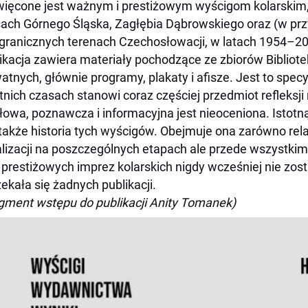
ięcone jest ważnym i prestiżowym wyścigom kolarskim,
ach Górnego Śląska, Zagłębia Dąbrowskiego oraz (w prz
granicznych terenach Czechosłowacji, w latach 1954–2
ikacja zawiera materiały pochodzące ze zbiorów Biblioteki
atnych, głównie programy, plakaty i afisze. Jest to specy
tnich czasach stanowi coraz częściej przedmiot refleksji
łowa, poznawcza i informacyjna jest nieoceniona. Isto
 także historia tych wyścigów. Obejmuje ona zarówno relac
lizacji na poszczególnych etapach ale przede wszystkim
 prestiżowych imprez kolarskich nigdy wcześniej nie zos
ekała się żadnych publikacji.
gment wstępu do publikacji Anity Tomanek)