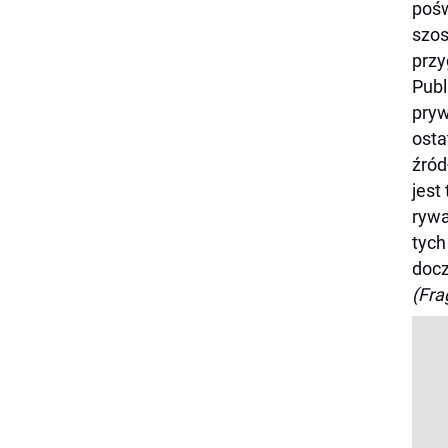
pośw
szos
przy
Publ
pryw
osta
źród
jest
rywa
tych
docz
(Fra