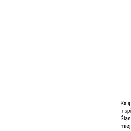
Ksią
insp
Śląs
miej