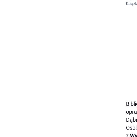
Książk
Bibl
opra
Dąbr
Osob
z
Wy