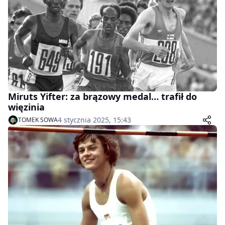
Miruts Yifter: za brązowy medal… trafił do
więzinia
4 stycznia 2025, 15:43
TOMEK SOWA