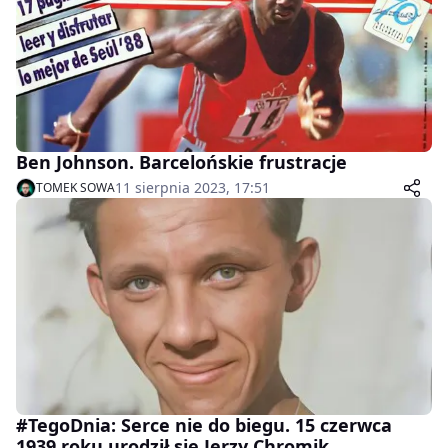
Ben Johnson. Barcelońskie frustracje
11 sierpnia 2023, 17:51
TOMEK SOWA
#TegoDnia: Serce nie do biegu. 15 czerwca
1939 roku urodził się Jerzy Chromik