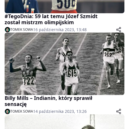
#TegoDnia: 59 lat temu Józef Szmidt
został mistrzm olimpijskim
16 października 2023, 13:48
TOMEK SOWA
Billy Mills – Indianin, który sprawił
sensację
14 października 2023, 13:26
TOMEK SOWA