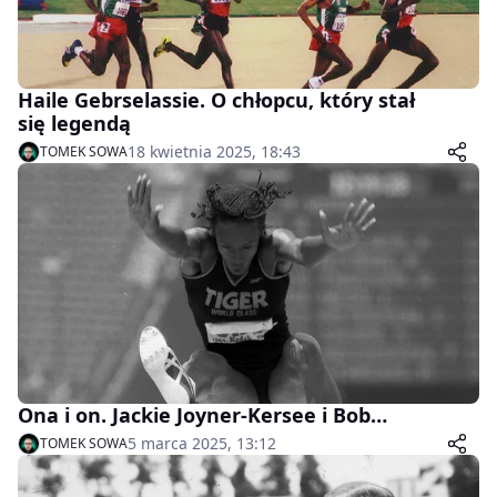
Haile Gebrselassie. O chłopcu, który stał
się legendą
18 kwietnia 2025, 18:43
TOMEK SOWA
Ona i on. Jackie Joyner-Kersee i Bob…
5 marca 2025, 13:12
TOMEK SOWA