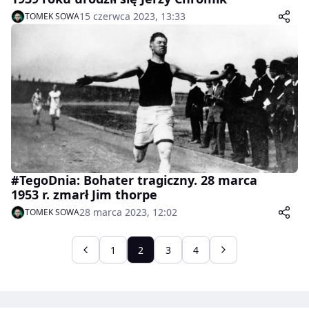
15 czerwca 2023, 13:33
TOMEK SOWA
#TegoDnia: Bohater tragiczny. 28 marca
1953 r. zmarł Jim thorpe
28 marca 2023, 12:02
TOMEK SOWA
1
2
3
4