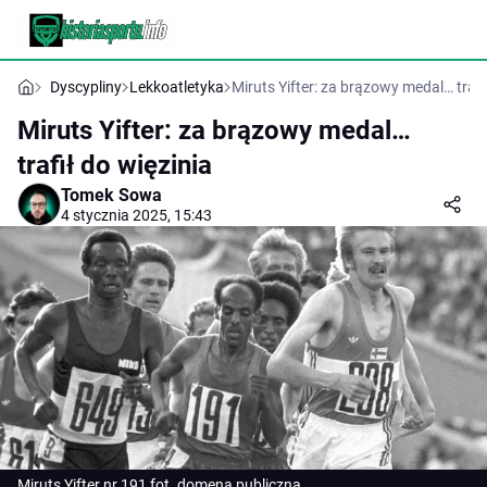
Dyscypliny
Lekkoatletyka
Miruts Yifter: za brązowy medal… trafi
Miruts Yifter: za brązowy medal…
trafił do więzinia
Tomek Sowa
4 stycznia 2025, 15:43
Miruts Yifter nr 191 fot. domena publiczna