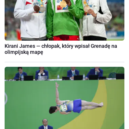
Kirani James — chłopak, który wpisał Grenadę na
olimpijską mapę