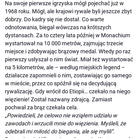
Na swoje pierwsze igrzyska mógł pojechać już w
1968 roku. Mógł, ale krajowi rywale byli jeszcze zbyt
dobrzy. Do kadry się nie dostał. Co warte
odnotowania, biegał wówczas na krótszych
dystansach. Za to cztery lata później w Monachium
wystartował na 10 000 metrów, zajmując trzecie
miejsce i zdobywając brązowy medal. Wtedy po raz
pierwszy usłyszał o nim świat. Miał też wystartować
na 5 kilometrów, ale – według miejskich legend –
działacze zapomnieli o nim, zostawiając go samego
w mieście, przez co spóźnił się na decydującą
rywalizację. Gdy wrócił do Etiopii… czekało na niego
więzienie! Został nazwany zdrajcą. Zamiast
pochwał za brąz czekała cela.
„Powiedzieli, że celowo nie wziąłem udziału w
zawodach i wrzucili mnie do więzienia. Myśleli, że
odebrali mi miłość do biegania, ale się mylili”.