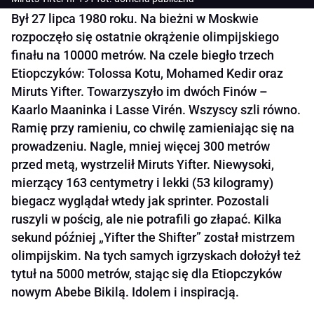
Był 27 lipca 1980 roku. Na bieżni w Moskwie
rozpoczęło się ostatnie okrążenie olimpijskiego
finału na 10000 metrów. Na czele biegło trzech
Etiopczyków: Tolossa Kotu, Mohamed Kedir oraz
Miruts Yifter. Towarzyszyło im dwóch Finów –
Kaarlo Maaninka i Lasse Virén. Wszyscy szli równo.
Ramię przy ramieniu, co chwilę zamieniając się na
prowadzeniu. Nagle, mniej więcej 300 metrów
przed metą, wystrzelił Miruts Yifter. Niewysoki,
mierzący 163 centymetry i lekki (53 kilogramy)
biegacz wyglądał wtedy jak sprinter. Pozostali
ruszyli w pościg, ale nie potrafili go złapać. Kilka
sekund później „Yifter the Shifter” został mistrzem
olimpijskim. Na tych samych igrzyskach dołożył też
tytuł na 5000 metrów, stając się dla Etiopczyków
nowym Abebe Bikilą. Idolem i inspiracją.