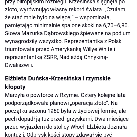
przy olimpijskim rozbiegu, Krzesińska sięgnęła po
złoto, wyrównując własny rekord świata. „Czułam,
że stać mnie było na więcej” – wspominała,
pamiętając minimalnie spalone skoki na 6,70–6,80.
Słowa Mazurka Dąbrowskiego śpiewane na podium
wynagrodziły wszystko. Reprezentantka z Polski
triumfowała przed Amerykanką Willye White i
reprezentantką ZSRR, Nadieżdą Chnykiną-
Dwaliszwili.
Elżbieta Duńska-Krzesińska i rzymskie
kłopoty
Marzyła o powtórce w Rzymie. Cztery kolejne lata
podporządkowała planowi „operacja złoto”. Na
początku sezonu 1960 była w życiowej formie, ale
pech dopadł ją tuż przed igrzyskami. Dwa miesiące
przed wyjazdem do stolicy Włoch Elżbieta doznała
kontuzji. Odprysk kości stopy zdawał się być