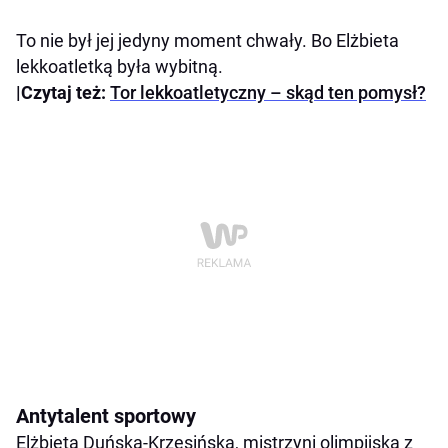
To nie był jej jedyny moment chwały. Bo Elżbieta
lekkoatletką była wybitną.
|Czytaj też:
Tor lekkoatletyczny – skąd ten pomysł?
Antytalent sportowy
Elżbieta Duńska-Krzesińska, mistrzyni olimpijska z