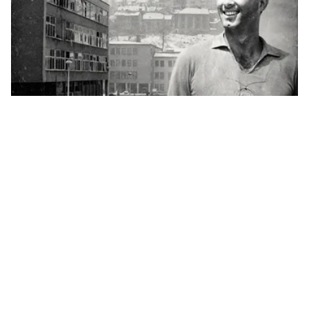
Wyszedł z mieszkania, żeby ratować sąsiada.
Historia Gorana Čengicia