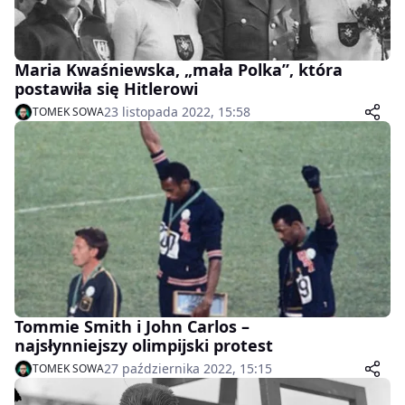
Maria Kwaśniewska, „mała Polka”, która
postawiła się Hitlerowi
23 listopada 2022, 15:58
TOMEK SOWA
Tommie Smith i John Carlos –
najsłynniejszy olimpijski protest
27 października 2022, 15:15
TOMEK SOWA