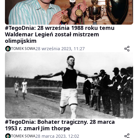
#TegoDnia: 28 września 1988 roku temu
Waldemar Legień został mistrzem
olimpijskim
28 września 2023, 11:27
TOMEK SOWA
#TegoDnia: Bohater tragiczny. 28 marca
1953 r. zmarł Jim thorpe
28 marca 2023, 12:02
TOMEK SOWA