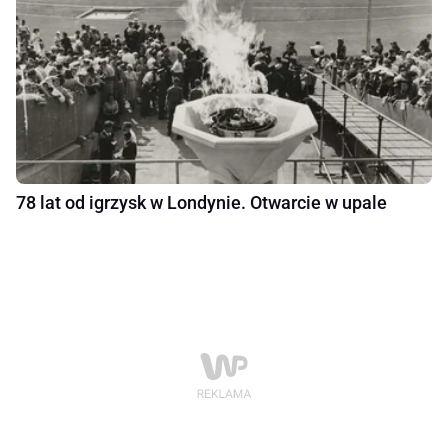
78 lat od igrzysk w Londynie. Otwarcie w upale