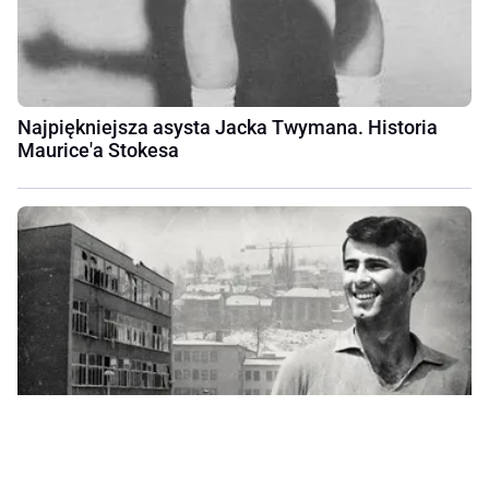
Najpiękniejsza asysta Jacka Twymana. Historia
Maurice'a Stokesa
Wyszedł z mieszkania, żeby ratować sąsiada.