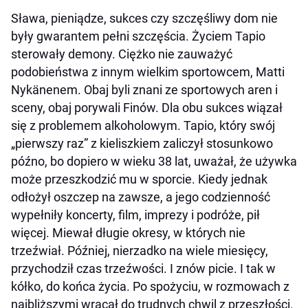
Sława, pieniądze, sukces czy szczęśliwy dom nie
były gwarantem pełni szczęścia. Życiem Tapio
sterowały demony. Ciężko nie zauważyć
podobieństwa z innym wielkim sportowcem, Matti
Nykänenem. Obaj byli znani ze sportowych aren i
sceny, obaj porywali Finów. Dla obu sukces wiązał
się z problemem alkoholowym. Tapio, który swój
„pierwszy raz” z kieliszkiem zaliczył stosunkowo
późno, bo dopiero w wieku 38 lat, uważał, że używka
może przeszkodzić mu w sporcie. Kiedy jednak
odłożył oszczep na zawsze, a jego codzienność
wypełniły koncerty, film, imprezy i podróże, pił
więcej. Miewał długie okresy, w których nie
trzeźwiał. Później, nierzadko na wiele miesięcy,
przychodził czas trzeźwości. I znów picie. I tak w
kółko, do końca życia. Po spożyciu, w rozmowach z
najbliższymi wracał do trudnych chwil z przeszłości.