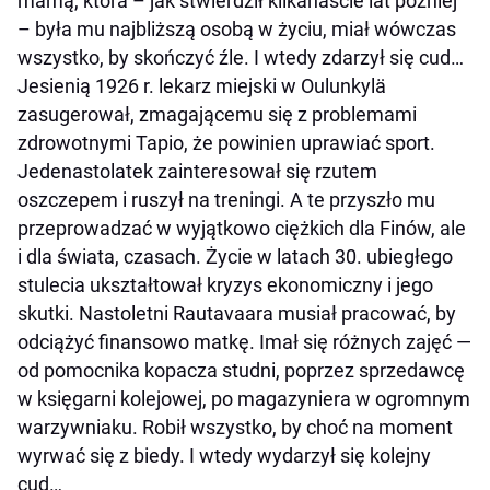
mamą, która – jak stwierdził kilkanaście lat później
– była mu najbliższą osobą w życiu, miał wówczas
wszystko, by skończyć źle. I wtedy zdarzył się cud…
Jesienią 1926 r. lekarz miejski w Oulunkylä
zasugerował, zmagającemu się z problemami
zdrowotnymi Tapio, że powinien uprawiać sport.
Jedenastolatek zainteresował się rzutem
oszczepem i ruszył na treningi. A te przyszło mu
przeprowadzać w wyjątkowo ciężkich dla Finów, ale
i dla świata, czasach. Życie w latach 30. ubiegłego
stulecia ukształtował kryzys ekonomiczny i jego
skutki. Nastoletni Rautavaara musiał pracować, by
odciążyć finansowo matkę. Imał się różnych zajęć —
od pomocnika kopacza studni, poprzez sprzedawcę
w księgarni kolejowej, po magazyniera w ogromnym
warzywniaku. Robił wszystko, by choć na moment
wyrwać się z biedy. I wtedy wydarzył się kolejny
cud…