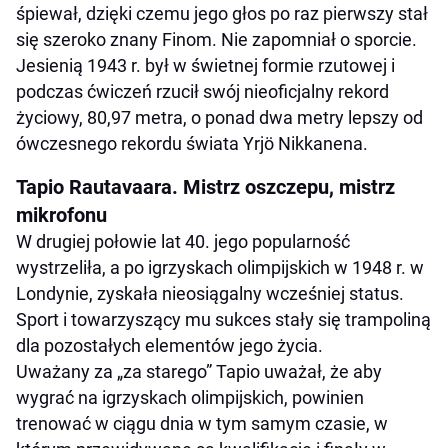
śpiewał, dzięki czemu jego głos po raz pierwszy stał
się szeroko znany Finom. Nie zapomniał o sporcie.
Jesienią 1943 r. był w świetnej formie rzutowej i
podczas ćwiczeń rzucił swój nieoficjalny rekord
życiowy, 80,97 metra, o ponad dwa metry lepszy od
ówczesnego rekordu świata Yrjö Nikkanena.
Tapio Rautavaara. Mistrz oszczepu, mistrz
mikrofonu
W drugiej połowie lat 40. jego popularność
wystrzeliła, a po igrzyskach olimpijskich w 1948 r. w
Londynie, zyskała nieosiągalny wcześniej status.
Sport i towarzyszący mu sukces stały się trampoliną
dla pozostałych elementów jego życia.
Uważany za „za starego” Tapio uważał, że aby
wygrać na igrzyskach olimpijskich, powinien
trenować w ciągu dnia w tym samym czasie, w