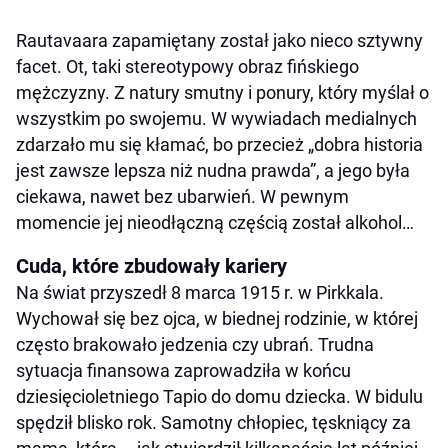
Rautavaara zapamiętany został jako nieco sztywny
facet. Ot, taki stereotypowy obraz fińskiego
mężczyzny. Z natury smutny i ponury, który myślał o
wszystkim po swojemu. W wywiadach medialnych
zdarzało mu się kłamać, bo przecież „dobra historia
jest zawsze lepsza niż nudna prawda”, a jego była
ciekawa, nawet bez ubarwień. W pewnym
momencie jej nieodłączną częścią został alkohol…
Cuda, które zbudowały kariery
Na świat przyszedł 8 marca 1915 r. w Pirkkala.
Wychował się bez ojca, w biednej rodzinie, w której
często brakowało jedzenia czy ubrań. Trudna
sytuacja finansowa zaprowadziła w końcu
dziesięcioletniego Tapio do domu dziecka. W bidulu
spędził blisko rok. Samotny chłopiec, tęskniący za