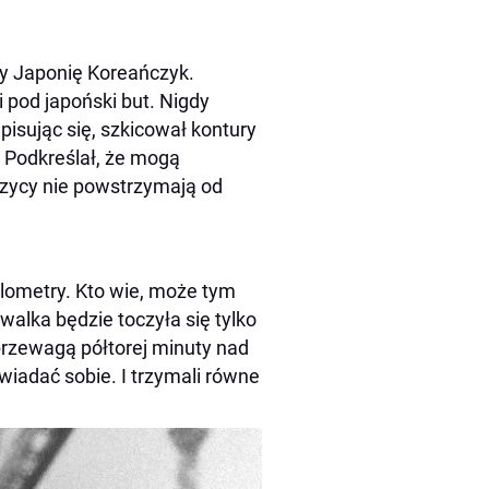
cy Japonię Koreańczyk.
i pod japoński but. Nigdy
isując się, szkicował kontury
. Podkreślał, że mogą
czycy nie powstrzymają od
ilometry. Kto wie, może tym
walka będzie toczyła się tylko
z przewagą półtorej minuty nad
iadać sobie. I trzymali równe