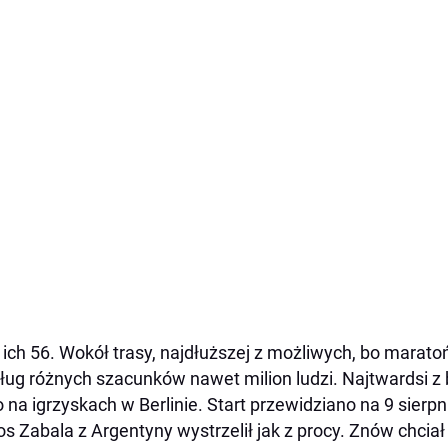
 ich 56. Wokół trasy, najdłuższej z możliwych, bo maratoń
ug różnych szacunków nawet milion ludzi. Najtwardsi z b
o na igrzyskach w Berlinie. Start przewidziano na 9 sierpn
os Zabala z Argentyny wystrzelił jak z procy. Znów chciał z