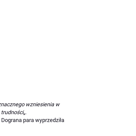
 znacznego wzniesienia w
 trudności
„.
ł! Dograna para wyprzedziła