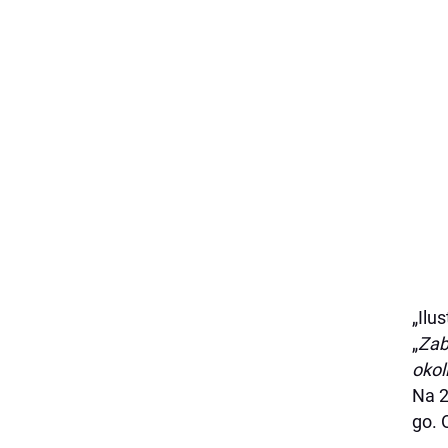
„Ilu
„
Zab
okol
Na 2
go. 