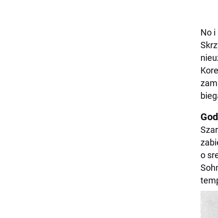
No i
Skrz
nieu
Kore
zamk
bieg
God
Szar
zabi
o sr
Sohn
temp