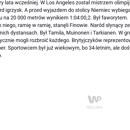
ry lata wcześniej. W Los Angeles został mistrzem olimpij
rd igrzysk. A przed wyjazdem do stolicy Niemiec wybiega
u na 20 000 metrów wynikiem 1:04:00,2. Był faworytem.
 niego, ramię w ramię, stanęli Finowie. Naród słynący ze 
nich dystansach. Był Tamila, Muinonen i Tarkianen. W gru
ycznie mogli rozbroić każdego. Brytyjczyków reprezentowa
er. Sportowcem był już wiekowym, bo 34-letnim, ale d
.