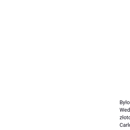
Było
Wedł
złot
Carl