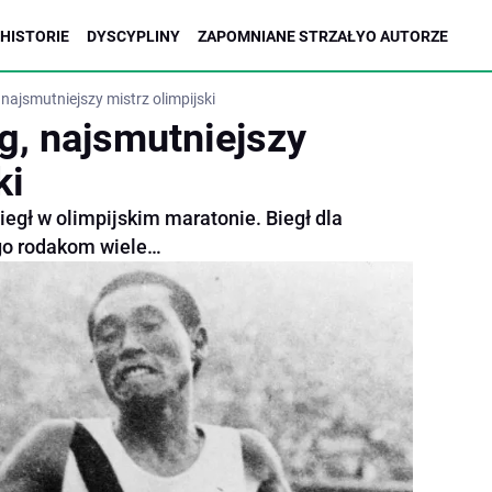
HISTORIE
DYSCYPLINY
ZAPOMNIANE STRZAŁY
O AUTORZE
najsmutniejszy mistrz olimpijski
, najsmutniejszy
ki
egł w olimpijskim maratonie. Biegł dla
jego rodakom wiele…