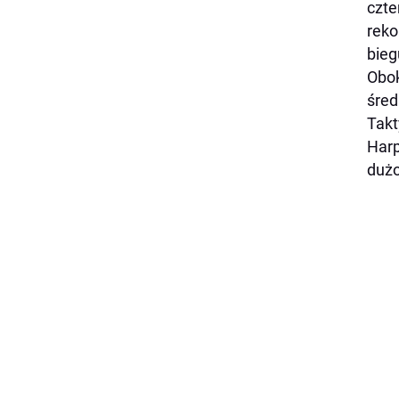
czte
reko
bieg
Obok
śred
Takt
Harp
dużo