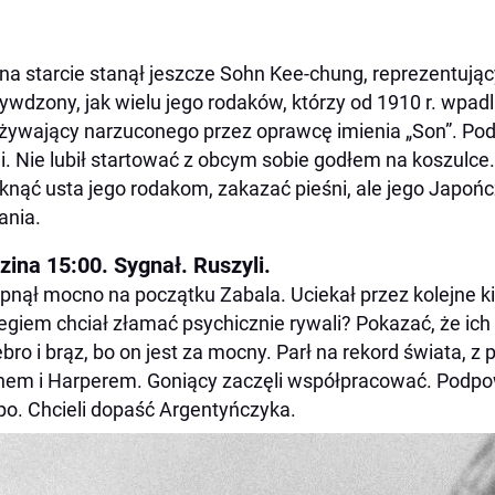
 na starcie stanął jeszcze Sohn Kee-chung, reprezentują
ywdzony, jak wielu jego rodaków, którzy od 1910 r. wpadl
żywający narzuconego przez oprawcę imienia „Son”. Podp
i. Nie lubił startować z obcym sobie godłem na koszulce
nąć usta jego rodakom, zakazać pieśni, ale jego Japoń
ania.
zina 15:00. Sygnał. Ruszyli.
pnął mocno na początku Zabala. Uciekał przez kolejne k
egiem chciał złamać psychicznie rywali? Pokazać, że ich 
ebro i brąz, bo on jest za mocny. Parł na rekord świata, 
em i Harperem. Goniący zaczęli współpracować. Podpow
o. Chcieli dopaść Argentyńczyka.