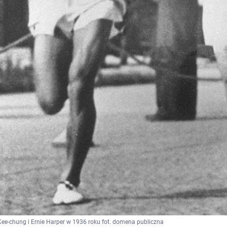
ee-chung i Ernie Harper w 1936 roku fot. domena publiczna