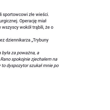
i sportowcowi złe wieści.
urgicznej. Operację miał
 wszyscy wokół trąbili, że o
zez dziennikarza „Trybuny
a była za poważna, a
. Rano spokojnie zjechałem na
 to dyspozytor szukał mnie po