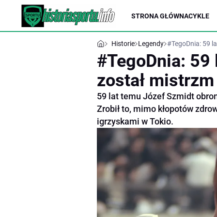
STRONA GŁÓWNA
CYKLE
Historie
Legendy
#TegoDnia: 59 la
#TegoDnia: 59 
został mistrzm
59 lat temu Józef Szmidt obroni
Zrobił to, mimo kłopotów zdrow
igrzyskami w Tokio.