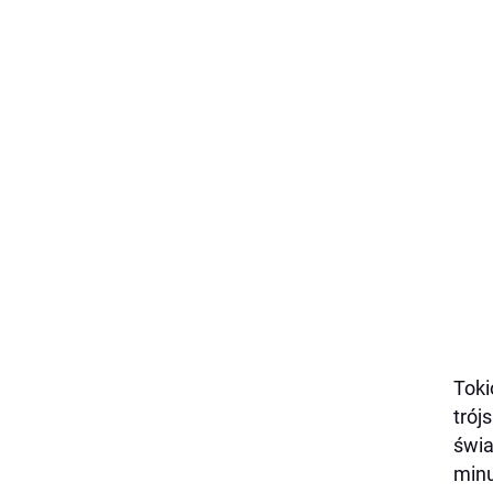
Toki
trój
świa
minu