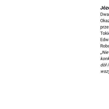
Józ
Dwa 
Okaz
prze
Toki
Edwa
Robo
„
Nie
konk
dół 
wszy