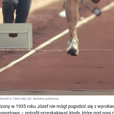
Szmidt w 1964 roku fot. domena publiczna
zony w 1935 roku Józef nie mógł pogodzić się z wyrokiem
sportowe – potrafił przeskakiwać kłody, które pod nogi 