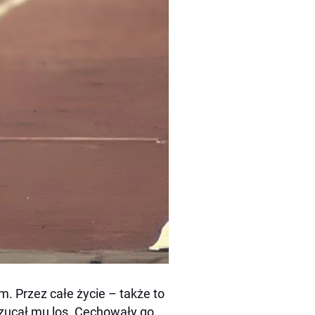
. Przez całe życie – także to
rzucał mu los. Cechowały go