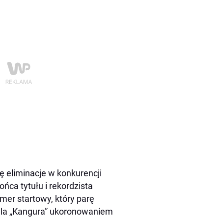
ię eliminacje w konkurencji
ńca tytułu i rekordzista
mer startowy, który parę
t dla „Kangura” ukoronowaniem