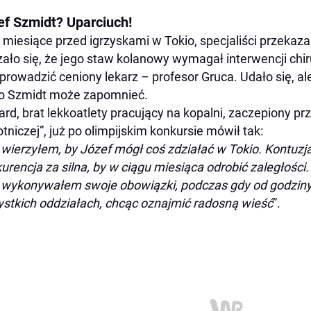
ef Szmidt? Uparciuch!
miesiące przed igrzyskami w Tokio, specjaliści przekazal
ało się, że jego staw kolanowy wymagał interwencji chir
prowadzić ceniony lekarz – profesor Gruca. Udało się, ale
o Szmidt może zapomnieć.
rd, brat lekkoatlety pracujący na kopalni, zaczepiony pr
tniczej”, już po olimpijskim konkursie mówił tak:
 wierzyłem, by Józef mógł coś zdziałać w Tokio. Kontuzj
urencja za silna, by w ciągu miesiąca odrobić zaległości
i wykonywałem swoje obowiązki, podczas gdy od godziny
stkich oddziałach, chcąc oznajmić radosną wieść
”.