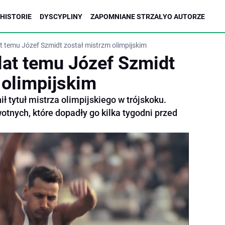
HISTORIE
DYSCYPLINY
ZAPOMNIANE STRZAŁY
O AUTORZE
t temu Józef Szmidt został mistrzm olimpijskim
lat temu Józef Szmidt
 olimpijskim
ł tytuł mistrza olimpijskiego w trójskoku.
otnych, które dopadły go kilka tygodni przed