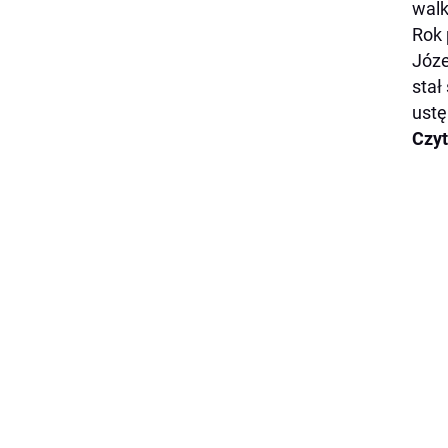
walk
Rok 
Józe
stał
ustę
Czyt