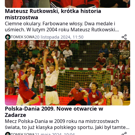
Mateusz Rutkowski, krótka historia
mistrzostwa
Ciemne okulary. Farbowane włosy. Dwa medale i
uśmiech. W lutym 2004 roku Mateusz Rutkowski
zdobył tytuł mistrza świata juniorów w skokach
20 listopada 2024, 11:50
TOMEK SOWA
narciarskich. Był wtedy na szczycie.
Polska-Dania 2009. Nowe otwarcie w
Zadarze
Mecz Polska-Dania w 2009 roku na mistrzostwach
świata, to już klasyka polskiego sportu. Jaki był tamten
turniej?
21 maja 2024, 10:04
TOMEK SOWA