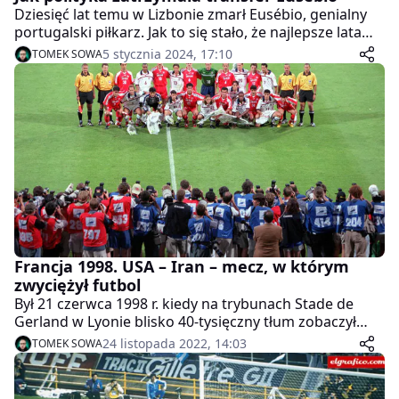
Dziesięć lat temu w Lizbonie zmarł Eusébio, genialny
portugalski piłkarz. Jak to się stało, że najlepsze lata
kariery spędził w ojczyźnie, nie kosztując futbolu i życia
5 stycznia 2024, 17:10
TOMEK SOWA
w którymś z europejskich państw?
Francja 1998. USA – Iran – mecz, w którym
zwyciężył futbol
Był 21 czerwca 1998 r. kiedy na trybunach Stade de
Gerland w Lyonie blisko 40-tysięczny tłum zobaczył
„najbardziej naładowany politycznie mecz w historii
24 listopada 2022, 14:03
TOMEK SOWA
mistrzostw świata” lub „matkę wszystkich meczów”. W
drugiej kolejce grupowej Iran mierzył się ze Stanami
Zjednoczonymi. Dla ludzi widzących we wszystkim