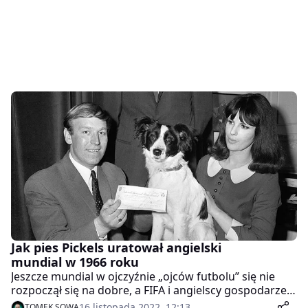
Jak pies Pickels uratował angielski
mundial w 1966 roku
Jeszcze mundial w ojczyźnie „ojców futbolu” się nie
rozpoczął się na dobre, a FIFA i angielscy gospodarze
już mieli nie lata problem. W niedzielę 20 marca 1966 r.
16 listopada 2022, 12:13
TOMEK SOWA