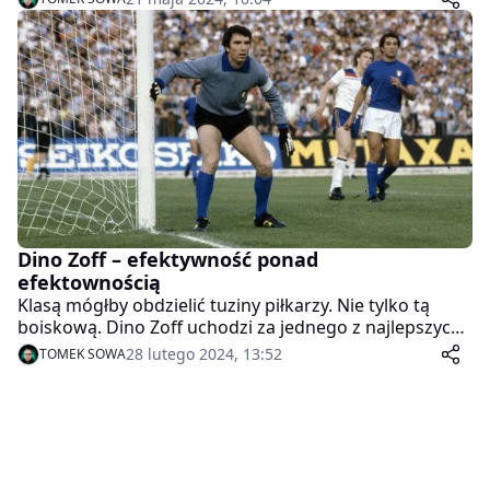
Dino Zoff – efektywność ponad
efektownością
Klasą mógłby obdzielić tuziny piłkarzy. Nie tylko tą
boiskową. Dino Zoff uchodzi za jednego z najlepszych
bramkarzy w dziejach. Dziś 82 rocznica jego urodzin.
28 lutego 2024, 13:52
TOMEK SOWA