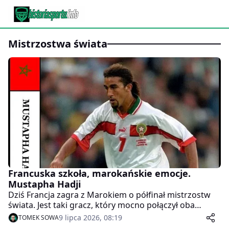
mistrzostwa świata
Francuska szkoła, marokańskie emocje.
Mustapha Hadji
Dziś Francja zagra z Marokiem o półfinał mistrzostw
świata. Jest taki gracz, który mocno połączył oba
narody. Nazywał się Mustapha Hadji.
9 lipca 2026, 08:19
TOMEK SOWA