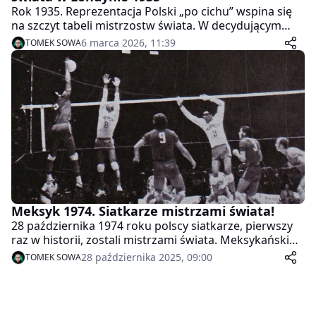
Rok 1935. Reprezentacja Polski „po cichu” wspina się
na szczyt tabeli mistrzostw świata. W decydującym
meczu z Anglią bohaterem zostaje Alojzy Ehrlich, który
6 marca 2026, 11:39
TOMEK SOWA
wygrywa wszystkie swoje pojedynki i prowadzi biało-
czerwonych do historycznego brązu. To jeden z
pierwszych wielkich sukcesów w historii polskiego
tenisa stołowego.
Meksyk 1974. Siatkarze mistrzami świata!
28 października 1974 roku polscy siatkarze, pierwszy
raz w historii, zostali mistrzami świata. Meksykański
turniej został przez Biało-Czerwonych wręcz
28 października 2025, 09:00
TOMEK SOWA
zdominowany. Podopieczni Huberta Wagnera nie
zaznali smaku porażki.