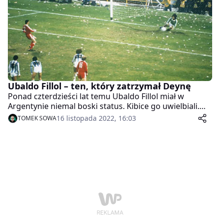
politykę wydarzenie to miało symptomy wojny. Bitwy,
w której, poprzez boisko, można unaocznić swoją
wyższość nad znienawidzonym rywalem. Ale tamtego
wieczoru gracze obu drużyn stanęli ponad tym,
demonstrując siłę, jaką generuje duch sportu.
Ubaldo Fillol – ten, który zatrzymał Deynę
Ponad czterdzieści lat temu Ubaldo Fillol miał w
Argentynie niemal boski status. Kibice go uwielbiali.
Zarabiał godne pieniądze. Cieszył się dobrym życiem.
16 listopada 2022, 16:03
TOMEK SOWA
Legendę wyrzucono jednak River Plate. Za co? Za
solidarność.