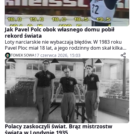
Jak Pavel Polc obok własnego domu pobił
rekord świata
Loty narciarskie nie wybaczają błędów. W 1983 roku
Pavel Ploc miał 18 lat, a jego rodzinny dom skał kilka
metrów od skoczni w Harrachovie. Kilka sekund
17 czerwca 2026, 15:03
TOMEK SOWA
później był już rekordzistą świata i srebrnym
medalistą...
Polacy zaskoczyli świat. Brąz mistrzostw
świata w Londynie 1935