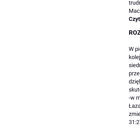
trud
Mace
Czyt
ROZ
W pi
kole
sied
prze
dzię
skut
-w m
Łaza
zmie
31:2