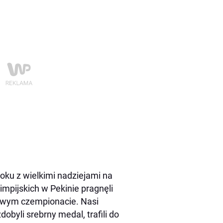
roku z wielkimi nadziejami na
mpijskich w Pekinie pragnęli
towym czempionacie. Nasi
obyli srebrny medal, trafili do