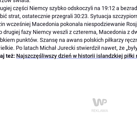
rzów świata.
ugiej części Niemcy szybko odskoczyli na 19:12 a bezradn
bić strat, ostatecznie przegrali 30:23. Sytuacja szczypior
in wcześniej Macedonia pokonała niespodziewanie Ros
o drugiej fazy Niemcy weszli z czterema, Macedonia z 
bkiem punktów. Szansę na awans polskich piłkarzy ręczn
ielkie. Po latach Michał Jurecki stwierdził nawet, że „były
aj też:
Najszczęśliwszy dzień w historii islandzkiej piłki