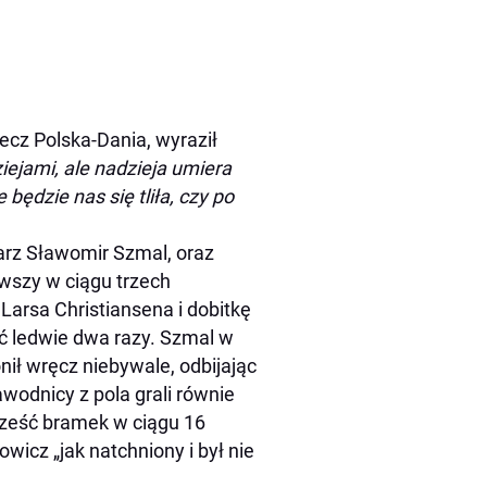
ecz Polska-Dania, wyraził
iejami, ale nadzieja umiera
będzie nas się tliła, czy po
arz Sławomir Szmal, oraz
rwszy w ciągu trzech
 Larsa Christiansena i dobitkę
ać ledwie dwa razy. Szmal w
ił wręcz niebywale, odbijając
odnicy z pola grali równie
sześć bramek w ciągu 16
owicz „jak natchniony i był nie