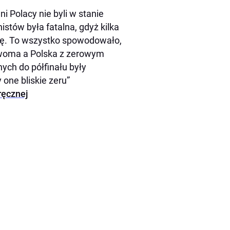
i Polacy nie byli w stanie
nistów była fatalna, gdyż kilka
ję. To wszystko spowodowało,
dwoma a Polska z zerowym
ych do półfinału były
 one bliskie zeru”
 ręcznej