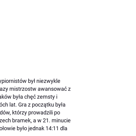
ypiornistów był niezwykle
 fazy mistrzostw awansować z
aków była chęć zemsty i
ch lat. Gra z początku była
ów, którzy prowadzili po
trzech bramek, a w 21. minucie
ołowie było jednak 14:11 dla