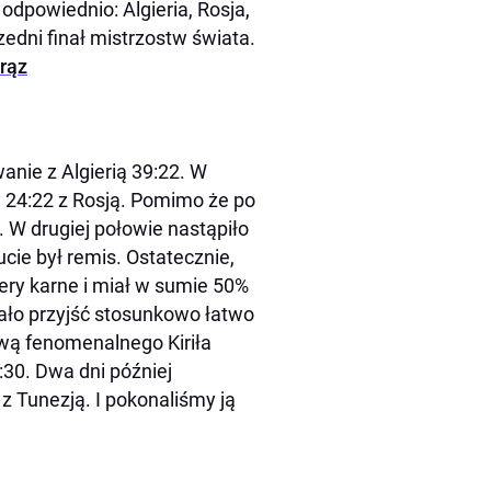
 odpowiednio: Algieria, Rosja,
edni finał mistrzostw świata.
brąz
ie z Algierią 39:22. W
 24:22 z Rosją. Pomimo że po
. W drugiej połowie nastąpiło
cie był remis. Ostatecznie,
ery karne i miał w sumie 50%
ało przyjść stosunkowo łatwo
awą fenomenalnego Kiriła
9:30. Dwa dni później
z Tunezją. I pokonaliśmy ją