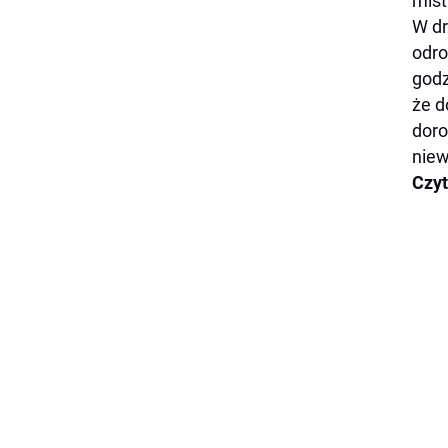
mist
W dr
odro
godz
że d
doro
niew
Czyt