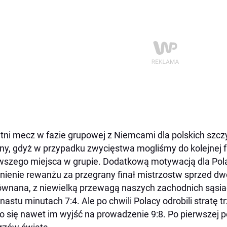
tni mecz w fazie grupowej z Niemcami dla polskich szcz
tny, gdyż w przypadku zwycięstwa mogliśmy do kolejnej
wszego miejsca w grupie. Dodatkową motywacją dla Pol
nienie rewanżu za przegrany finał mistrzostw sprzed dwó
wnana, z niewielką przewagą naszych zachodnich sąsiad
unastu minutach 7:4. Ale po chwili Polacy odrobili stratę 
o się nawet im wyjść na prowadzenie 9:8. Po pierwszej p