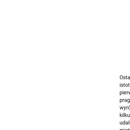
Osta
isto
pier
prag
wyró
kilk
udał