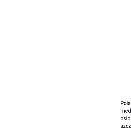
Pols
meda
osło
szcz