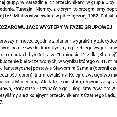
nej grupy. W Varazdinie ich przeciwnikami w grupie C byli
donia, Tunezja i Niemcy, z którymi to przegraliśmy poprz
aj też:
Mistrzostwa świata w piłce ręcznej 1982. Polski 
CZAROWUJĄCE WYSTĘPY W FAZIE GRUPOWEJ
erwszym meczu zgodnie z planem wygraliśmy zdecydowan
jnym, po niezwykle dramatycznym przebiegu wygraliśmy
miu minutach było 6:1, a w 21. minucie 12:7 dla „Sbornej”
budzenie biało-czerwonych, w wyniku którego w 41. minu
ki fantastycznej postawie Sławomira Szmala (obronił czt
eczności obron), triumfowaliśmy. Kolejne zwycięstwo mi
eczu z Macedonią. Ale tak się nie stało, głównie za spr
rowa, który strzelił trzynaście goli, ulegliśmy rywalom 2
rzyliśmy się z kolejnym przeciwnikiem z Czarnego Lądu, 
7.