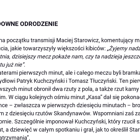
DOWNE ODRODZENIE
na początku transmisji Maciej Starowicz, komentujący m
cia, jakie towarzyszyły większości kibiców:
„Żyjemy nadz
tnia, dzisiejszy mecz pokaże nam, czy ta nadzieja jeszcze 
tu już nie”.
terami pierwszych minut, ale i całego meczu byli bramk
ydłowi Patryk Kuchczyński i Tomasz Tłuczyński. Ten pie
wszych minut obronił dwa rzuty z pola, a także rzut karny
im. W ciągu kolejnych ośmiu minut „Kasa” dał się pokon
ce – zwłaszcza w pierwszych dziesięciu minutach – bron
m z dziesięciu rzutów Skandynawów. Wspomniani zaś zaw
rnie. Szczególnie imponował Kuchczyński, który rzucił 
t, a dziewięć w całym spotkaniu i grał, jak to określił Star
atrzymania”.