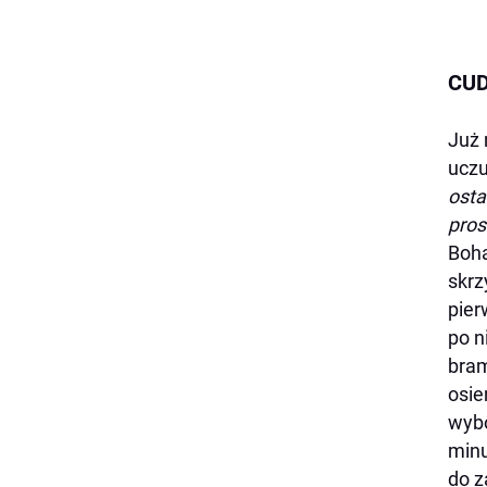
CU
Już 
uczu
osta
pros
Boha
skrz
pier
po n
bram
osie
wybo
minu
do z