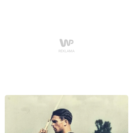
mundiali” Leszka Jarosza – pełen ciekawostek,
statystyk i nieznanych dotąd faktów z 12 ostatnich
wielkich turniejów: od rywalizacji na boiskach
Argentyny w 1978 roku, aż do niedawno zakończonych
zmagań w Katarze.