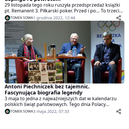
29 listopada tego roku ruszyła przedsprzedaż książki
pt. Remanent 3. Piłkarski poker. Przed i po… To trzeci
tom, który domyka trylogię Remanentu Jerzego
1 grudnia 2022, 12:44
TOMEK SOWA
Chromika. Jego najnowsze dzieło wprowadza
czytelników w meandry korupcji w rodzimym futbolu.
Autor zajmował się tymi zagadnieniami przez 40 lat i
poznał środowisko piłkarskie w Polsce od podszewki.
Antoni Piechniczek bez tajemnic.
Fascynująca biografia legendy
3 maja to jedna z najważniejszych dat w kalendarzu
polskich świąt państwowych. Tego dnia Polacy
celebrują rocznicę uchwalenia Konstytucji 3 Maja, a
3 maja 2022, 07:33
TOMEK SOWA
kibice urodziny jednego z najbardziej zasłużonych
trenerów w historii rodzimego futbolu. W tym roku
Antoni Piechniczek, bo o nim mowa, obchodzi 80.