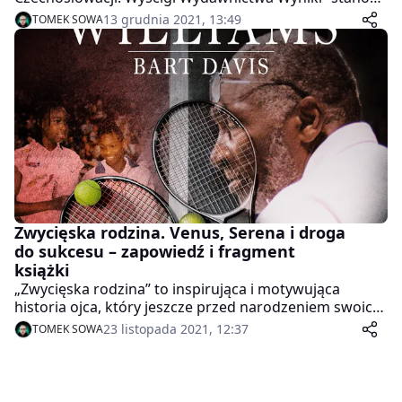
mariaż ogromnej wiedzy sportowej red. Henryka
13 grudnia 2021, 13:49
TOMEK SOWA
Grzonki i bogatych zbiorów Biblioteki Śląskiej.
Zwycięska rodzina. Venus, Serena i droga
do sukcesu – zapowiedź i fragment
książki
„Zwycięska rodzina” to inspirująca i motywująca
historia ojca, który jeszcze przed narodzeniem swoich
córek – Venus i Sereny – przygotował dla nich odważny
23 listopada 2021, 12:37
TOMEK SOWA
plan na życie, który realizowany systematycznie i
konsekwentnie, zaowocował jednym z największych
sukcesów w historii zawodowego tenisa. Polska
premiera książki Wydawnictwa Replika już dziś, 23