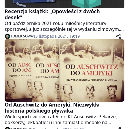
Recenzja książki: „Opowieści z dwóch
desek”
Od października 2021 roku miłośnicy literatury
sportowej, a już szczególnie tej w wydaniu zimowym,
mogą sięgnąć po „Opowieści z dwóch desek”
13 listopada 2021, 19:19
TOMEK SOWA
autorstwa Wojciecha Bajaka – książki nieprzeciętnej.
Od Auschwitz do Ameryki. Niezwykła
historia polskiego pływaka
Wielu sportowców trafiło do KL Auschwitz. Piłkarze,
bokserzy, lekkoatleci i inni zamiast o medale na
sportowych arenach walczyli o życie w obozach.