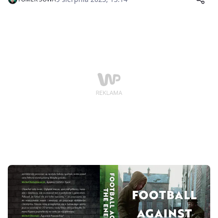
przestrzeni kilku miesięcy dwukrotnie rozgromiła
Anglików.