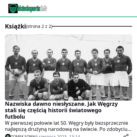
książki
(strona 2 z 2)
Nazwiska dawno niesłyszane. Jak Węgrzy
stali się częścią historii światowego
futbolu
W pierwszej połowie lat 50. Węgry były bezsprzecznie
najlepszą drużyną narodową na świecie. Po zdobyciu
olimpijskiego złota w Helsinkach, Złota Jedenastka na
9 sierpnia 2023, 13:14
TOMEK SOWA