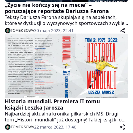
„Życie nie kończy się na mecie” –
poruszające reportaże Dariusza Farona
Teksty Dariusza Farona skupiają się na aspektach,
które w dyskusji o wyczynowych sportowcach zwykle
znajdują się na drugim planie – presji, problemach
30 maja 2023, 22:41
TOMEK SOWA
psychicznych czy ogólnie – cenie, jaką często muszą
płacić za swoje sukcesy.
Historia mundiali. Premiera II tomu
książki Leszka Jarosza
Najbardziej aktualna kronika piłkarskich MŚ. Drugi
tom „Historii mundiali” już dostępny! Takiej książki o
historii mistrzostw świata w piłce nożnej jeszcze nie
22 marca 2023, 17:40
TOMEK SOWA
było. Do sprzedaży trafił właśnie drugi tom „Historii