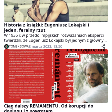
Historia z książki: Eugeniusz Lokajski i
jeden, feralny rzut
W 1936 r. w przedolimpijskich rozważaniach eksperci
twierdzili, że Eugeniusz Lokajski był jednym z głównych
faworytów do zdobycia złota w rzucie oszczepem w
8 marca 2023, 18:50
TOMEK SOWA
Berlinie. Za 28-letnim wychowankiem Warszawianki
przemawiały i liczby, i forma. Niestety, jedna decyzja,
jeden pechowy rzut zniweczył wszystko…
Ciąg dalszy REMANENTU. Od korupcji do
dopingu i z powrotem