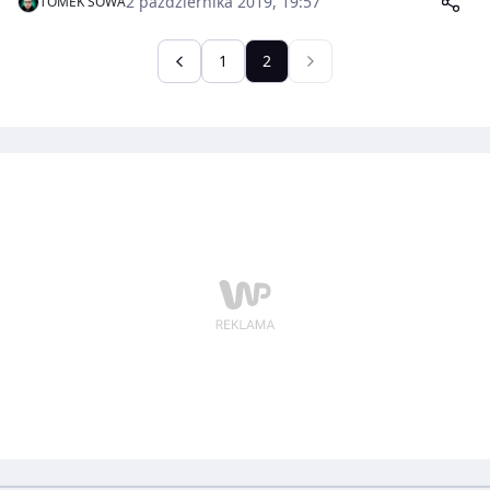
2 października 2019, 19:57
TOMEK SOWA
Wśród nich był Henryk Zguda – polski pływak i
waterpolista. Jego niezwykłą historię już niebawem
będziecie mogli poznać w książce Katriny Shawver „Od
1
2
Auschwitz do Ameryki. Niezwykła historia polskiego
pływaka” od Wydawnictwa Replika. Książka, której
patronem medialnym została historiasportu.info
zapowiada się niezwykle ciekawie. W tym tygodniu
będziecie również mogli wygrać dwie sztuki w
facebookowym konkursie.