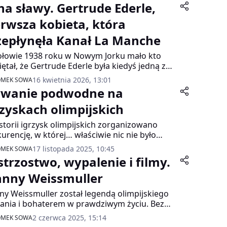
na sławy. Gertrude Ederle,
erwsza kobieta, która
zepłynęła Kanał La Manche
łowie 1938 roku w Nowym Jorku mało kto
ętał, że Gertrude Ederle była kiedyś jedną z
łynniejszych kobiet w Ameryce. W tym czasie
16 kwietnia 2026, 13:01
OMEK SOWA
ie ekscytowali się lotem dookoła świata
ywanie podwodne na
rda Hughesa. Fotografowie i reporterzy
ali za nim bez ustanku. Dawna mistrzyni, w
rzyskach olimpijskich
czasie chodziła do jednej z podmiejskich
storii igrzysk olimpijskich zorganizowano
alni. Obserwowała ją garstka znajomych. A
urencję, w której… właściwie nic nie było
 miał nowy obiekt zainteresowania. O niej już
ć. Jeden z najbardziej osobliwych epizodów w
mniano, choć dokonała przełomu.
17 listopada 2025, 10:45
OMEK SOWA
orii olimpijskiego pływania, czyli pływanie
strzostwo, wypalenie i filmy.
odne z Paryża, z 1900 roku, możemy do tej
gorii zaliczyć.
hnny Weissmuller
ny Weissmuller został legendą olimpijskiego
ania i bohaterem w prawdziwym życiu. Bez
su, ale z ciałem stworzonym do wody, bił
2 czerwca 2025, 15:14
OMEK SOWA
rdy, ratował tonących i zrewolucjonizował