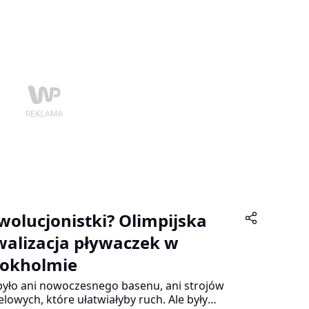
ób myślenia o sporcie…
wolucjonistki? Olimpijska
walizacja pływaczek w
tokholmie
było ani nowoczesnego basenu, ani strojów
elowych, które ułatwiałyby ruch. Ale były