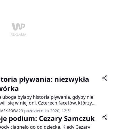
ał bohaterem igrzysk. W myśl ponadczasowej
 Pierre’a de Coubertina – „istotą igrzysk nie jest
iężyć, ale wziąć udział. Nie musisz wygrać,
byś walczył dobrze”.
storia pływania: niezwykła
wórka
e uboga byłaby historia pływania, gdyby nie
wili się w niej oni. Czterech facetów, którzy
łamywali bariery, pokonywali swoje lęki, nie
29 października 2020, 12:51
OMEK SOWA
jmowali się stereotypami, a w chwilach próby
je podium: Cezary Samczuk
kazywali się odwagą. Webb, Jarvis,
namoku i Weissmuller – bohaterowie sprzed
ody ciągnęło go od dziecka. Kiedy Cezary