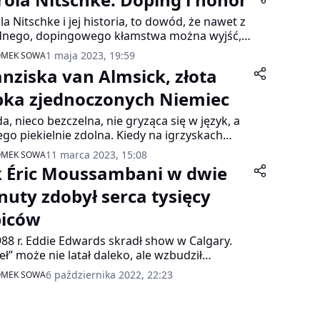
la Nitschke i jej historia, to dowód, że nawet z
dnego, dopingowego kłamstwa można wyjść,
owując resztki honoru…
1 maja 2023, 19:59
OMEK SOWA
anziska van Almsick, złota
bka zjednoczonych Niemiec
a, nieco bezczelna, nie gryząca się w język, a
ego piekielnie zdolna. Kiedy na igrzyskach
pijskich w Barcelonie, mając czternaście lat,
11 marca 2023, 15:08
OMEK SOWA
yła dwa srebrne i dwa brązowe medale, z
k Éric Moussambani w dwie
sca stała się ogólnonarodową gwiazdą.
wszą tak wielką i kojarzoną ze sportem w
nuty zdobył serca tysięcy
czech. Złotą rybką zjednoczonego narodu.
biców
88 r. Eddie Edwards skradł show w Calgary.
eł” może nie latał daleko, ale wzbudził
zechną sympatię. 12 lat później podobną
6 października 2022, 22:23
OMEK SOWA
orię stworzył Éric Moussambani, „Węgorz” z
ei Równikowej, który pomimo niewielkich
iwości treningowych i słabego wyniku i tak