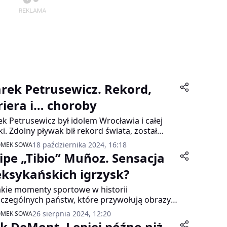
rek Petrusewicz. Rekord,
riera i… choroby
k Petrusewicz był idolem Wrocławia i całej
ki. Zdolny pływak bił rekord świata, został
mistrzem Europy, a potem przyszły kłopoty…
18 października 2024, 16:18
OMEK SOWA
lipe „Tibio” Muñoz. Sensacja
ksykańskich igrzysk?
akie momenty sportowe w historii
czególnych państw, które przywołują obrazy
e radości. Obrazy zbiorowej dumy, która na
26 sierpnia 2024, 12:20
OMEK SOWA
a minut grzebie wszelkie podziały. W 1968 roku
ck DeMont. Lepiej późno niż