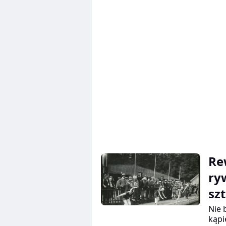
spos
Re
ry
sz
Nie 
kąpi