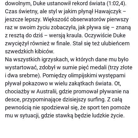
dowolnym, Duke ustanowił rekord świata (1:02,4).
Czas świetny, ale styl w jakim płynął Hawajczyk –
jeszcze lepszy. Większość obserwatorów pierwszy
raz w swoim życiu zobaczyła, jak pływa się – znaną
z resztą do dziś – wersją kraula. Oczywiście Duke
zwyciężył również w finale. Stał się też ulubieńcem
szwedzkich kibiców.
Na wszystkich igrzyskach, w których dane mu było
wystartować, zdobył w sumie pięć medali (trzy złote
i dwa srebrne). Pomiędzy olimpijskimi występami
pływał pokazowo w wielu zakątkach świata. Ot,
chociażby w Australii, gdzie promował pływanie na
desce, przypominające dzisiejszy surfing. Z całą
pewnością nie spodziewał się, że sport ten pomoże
mu w sytuacji, gdzie stawką będzie ludzkie życie.