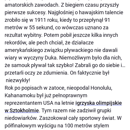
amatorskich zawodach. Z biegiem czasu przyszły
pierwsze sukcesy. Najgłośniej o hawajskim talencie
zrobiło się w 1911 roku, kiedy to przepłynął 91
metrów w 55 sekund, co wówczas uznano za
rezultat wybitny. Potem pobił jeszcze kilka innych
rekordów, ale pech chciał, że działacze
amerykańskiego związku pływackiego nie dawali
wiary w wyczyny Duka. Niemożliwym było dla nich,
że samouk pływał tak szybko! Zabrali go do siebie i…
przetarli oczy ze zdumienia. On faktycznie był
niezwykły!
Rok po popisach w zatoce, nieopodal Honolulu,
Kahanamoku był już pełnoprawnym
reprezentantem USA na letnie
igrzyska olimpijskie
w Sztokholmie
. Tym razem nie zadziwił grupki
niedowiarków. Zaszokował cały sportowy świat. W
półfinałowym wyścigu na 100 metrów stylem