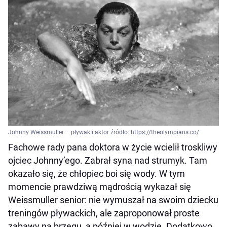
Johnny Weissmuller – pływak i aktor źródło: https://theolympians.co/
Fachowe rady pana doktora w życie wcielił troskliwy
ojciec Johnny’ego. Zabrał syna nad strumyk. Tam
okazało się, że chłopiec boi się wody. W tym
momencie prawdziwą mądrością wykazał się
Weissmuller senior: nie wymuszał na swoim dziecku
treningów pływackich, ale zaproponował proste
zabawy na brzegu, a później w wodzie. Dodatkowo