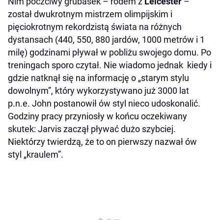
Nim poczciwy grubasek – rodem z
Leicester
–
został dwukrotnym mistrzem olimpijskim i
pięciokrotnym rekordzistą świata na różnych
dystansach (440, 550, 880 jardów, 1000 metrów i 1
milę) godzinami pływał w pobliżu swojego domu. Po
treningach sporo czytał. Nie wiadomo jednak kiedy i
gdzie natknął się na informację o „starym stylu
dowolnym”, który wykorzystywano już 3000 lat
p.n.e. John postanowił ów styl nieco udoskonalić.
Godziny pracy przyniosły w końcu oczekiwany
skutek: Jarvis zaczął pływać dużo szybciej.
Niektórzy twierdzą, że to on pierwszy nazwał ów
styl „kraulem”.