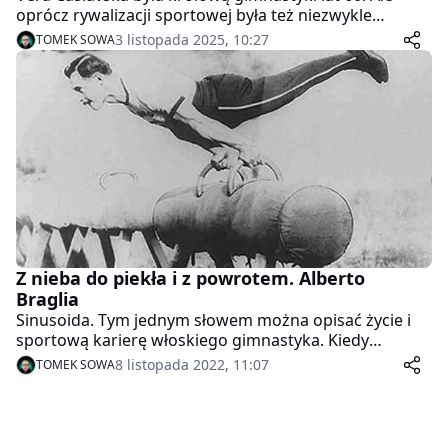
oprócz rywalizacji sportowej była też niezwykle
odważną kobietą. Taką, która nie bała wyrazić swojego
3 listopada 2025, 10:27
TOMEK SOWA
zdania. Nawet, jeśli zahaczało ono o politykę…
Z nieba do piekła i z powrotem. Alberto
Braglia
Sinusoida. Tym jednym słowem można opisać życie i
sportową karierę włoskiego gimnastyka. Kiedy
wydawało się, że Alberto Braglia właśnie wstępuje na
8 listopada 2022, 11:07
TOMEK SOWA
szczyt, przychodził podmuch i sprawiał, że upadał. I tak
w kółko.