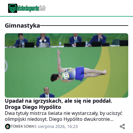
gimnastyka
Upadał na igrzyskach, ale się nie poddał.
Droga Diego Hypólito
Dwa tytuły mistrza świata nie wystarczały, by uciszyć
olimpijski niedosyt. Diego Hypólito dwukrotnie
przegrywał przez bolesne upadki, ale nie miał zamiaru
5 sierpnia 2026, 16:23
TOMEK SOWA
odpuścić. W Rio de Janeiro, przed własną