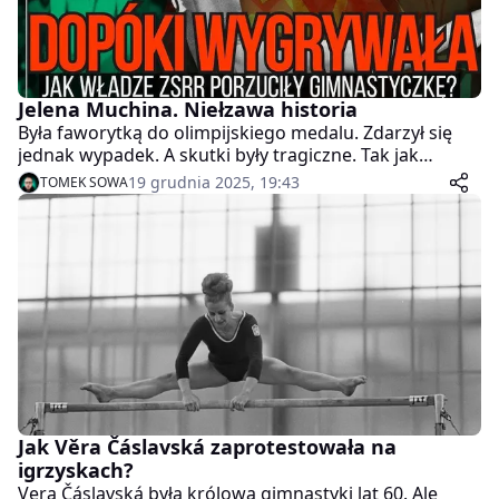
Jelena Muchina. Niełzawa historia
Była faworytką do olimpijskiego medalu. Zdarzył się
jednak wypadek. A skutki były tragiczne. Tak jak
historia gimnastyczki, która mimo wszystko nie
19 grudnia 2025, 19:43
TOMEK SOWA
chciała, by ktoś płakał nad jej losem. Historia, w której
pogoń za politycznymi korzyściami jest ważniejsza, niż
człowiek.
Jak Věra Čáslavská zaprotestowała na
igrzyskach?
Vera Čáslavská była królową gimnastyki lat 60. Ale