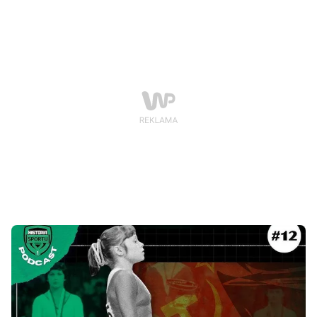
publicznością, wreszcie zdobył upragnione srebro i
spełnił sen.