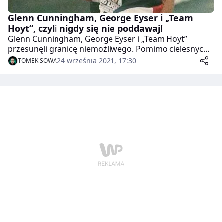
Glenn Cunningham, George Eyser i „Team
Hoyt”, czyli nigdy się nie poddawaj!
Glenn Cunningham, George Eyser i „Team Hoyt”
przesunęli granicę niemożliwego. Pomimo cielesnych
niedoskonałości potrafili wspiąć się na sportowy
24 września 2021, 17:30
TOMEK SOWA
szczyt i inspirować otoczenie.