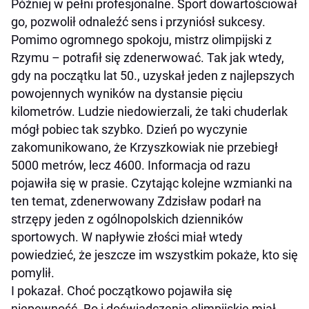
Później w pełni profesjonalne. Sport dowartościował
go, pozwolił odnaleźć sens i przyniósł sukcesy.
Pomimo ogromnego spokoju, mistrz olimpijski z
Rzymu – potrafił się zdenerwować. Tak jak wtedy,
gdy na początku lat 50., uzyskał jeden z najlepszych
powojennych wyników na dystansie pięciu
kilometrów. Ludzie niedowierzali, że taki chuderlak
mógł pobiec tak szybko. Dzień po wyczynie
zakomunikowano, że Krzyszkowiak nie przebiegł
5000 metrów, lecz 4600. Informacja od razu
pojawiła się w prasie. Czytając kolejne wzmianki na
ten temat, zdenerwowany Zdzisław podarł na
strzępy jeden z ogólnopolskich dzienników
sportowych. W napływie złości miał wtedy
powiedzieć, że jeszcze im wszystkim pokaże, kto się
pomylił.
I pokazał. Choć początkowo pojawiła się
niepewność. Bo i doświadczenia olimpijskie miał