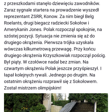
z przeszkodami stanęło dziewięciu zawodników.
Zaraz sygnale startera na prowadzenie wyszedł
reprezentant ZSRR, Konow. Za nim biegł Belg
Roelants, drugi biegacz radziecki Sokołow i
Amerykanin Jones. Polak rozpoczął spokojnie, na
szóstej pozycji. Sytuacja nie zmienia się aż do
drugiego okrążenia. Pierwsza trójka uzyskała
wówczas kilkumetrową przewagę. Przy końcu
drugiego okrążenia Krzyszkowiak rozpoczął pościg.
Był piąty. W czołówce nadal bez zmian. Na
czwartym okrążeniu Polak jeszcze przyśpieszył. I
łapał kolejnych rywali. Jednego po drugim. Na
ostatnim okrążeniu rozprawił się z Sokołowem.
Został mistrzem olimpijskim!