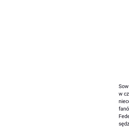
Sowi
w cz
niec
fanó
Fede
sędz