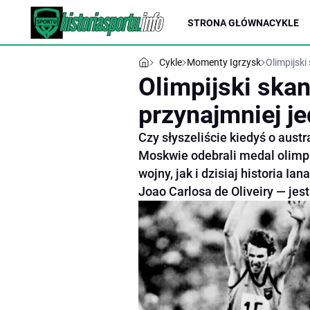
STRONA GŁÓWNA
CYKLE
Cykle
Momenty Igrzysk
Olimpijski
Olimpijski skan
przynajmniej je
Czy słyszeliście kiedyś o aust
Moskwie odebrali medal olimpi
wojny, jak i dzisiaj historia Ia
Joao Carlosa de Oliveiry — jes