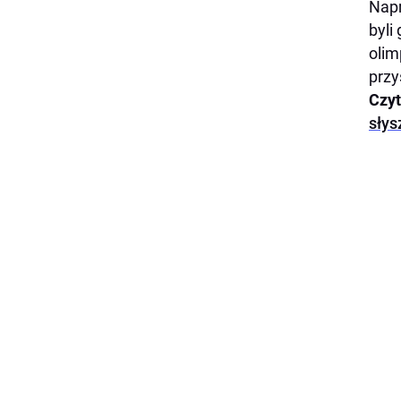
Napr
byli
olim
przy
Czyt
słys