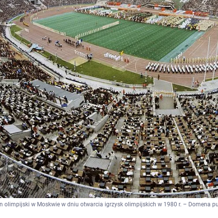
n olimpijski w Moskwie w dniu otwarcia igrzysk olimpijskich w 1980 r. – Domena p