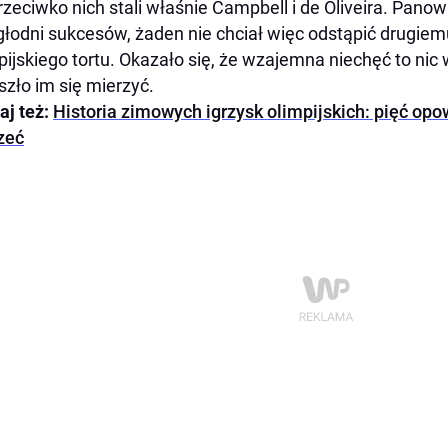
zeciwko nich stali właśnie Campbell i de Oliveira. Panowi
 głodni sukcesów, żaden nie chciał więc odstąpić drugie
pijskiego tortu. Okazało się, że wzajemna niechęć to nic 
szło im się mierzyć.
aj też:
Historia zimowych igrzysk olimpijskich: pięć opo
zeć