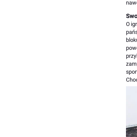
nawe
Swo
O ig
pańs
blok
powo
przy
zamy
spor
Choc