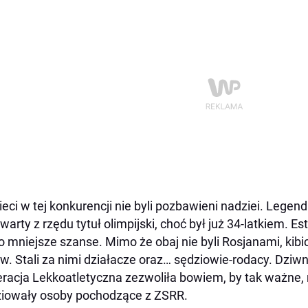
eci w tej konkurencji nie byli pozbawieni nadziei. Lege
warty z rzędu tytuł olimpijski, choć był już 34-latkiem.
o mniejsze szanse. Mimo że obaj nie byli Rosjanami, kibi
w. Stali za nimi działacze oraz… sędziowie-rodacy. Dz
racja Lekkoatletyczna zezwoliła bowiem, by tak ważn
iowały osoby pochodzące z ZSRR.