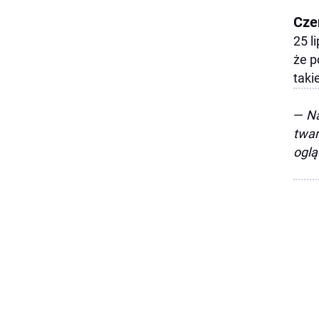
Cze
25 l
że p
taki
—
Na
twar
oglą