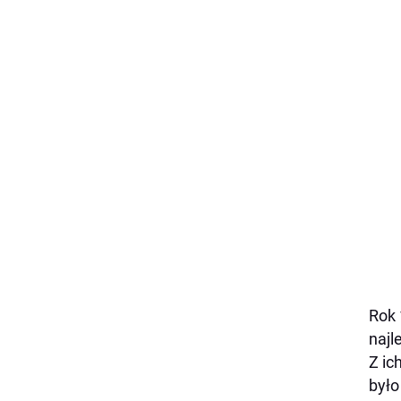
Rok 
najl
Z ic
było