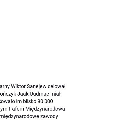
ndarny Wiktor Sanejew celował
 Estończyk Jaak Uudmae miał
cowało im blisko 80 000
iwnym trafem Międzynarodowa
e, międzynarodowe zawody