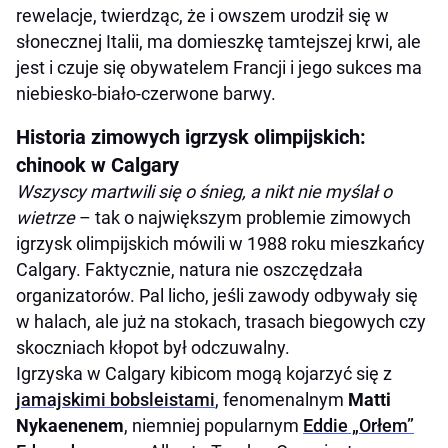
rewelacje, twierdząc, że i owszem urodził się w
słonecznej Italii, ma domieszkę tamtejszej krwi, ale
jest i czuje się obywatelem Francji i jego sukces ma
niebiesko-biało-czerwone barwy.
Historia zimowych igrzysk olimpijskich:
chinook w Calgary
Wszyscy martwili się o śnieg, a nikt nie myślał o
wietrze
– tak o największym problemie zimowych
igrzysk olimpijskich mówili w 1988 roku mieszkańcy
Calgary. Faktycznie, natura nie oszczędzała
organizatorów. Pal licho, jeśli zawody odbywały się
w halach, ale już na stokach, trasach biegowych czy
skoczniach kłopot był odczuwalny.
Igrzyska w Calgary kibicom mogą kojarzyć się z
jamajskimi bobsleistami
, fenomenalnym
Matti
Nykaenenem
, niemniej popularnym
Eddie „Orłem”