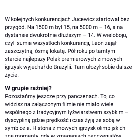
W kolejnych konkurencjach Jucewicz startował bez
przygód. Na 1500 m był 15, na 5000 m – 16, a na
dystansie dwukrotnie dłuższym – 14. W wieloboju,
czyli sumie wszystkich konkurencji, Leon zajął
zaszczytną, ósmą lokatę. Pół roku po tamtym
starcie najlepszy Polak premierowych zimowych
igrzysk wyjechał do Brazylii. Tam ułożył sobie dalsze
życie.
W grupie raźniej?
Pozostańmy jeszcze przy panczenach. To, co
widzisz na załączonym filmie nie miało wiele
wspólnego z tradycyjnym łyżwiarstwem szybkim –
dyscypliną gdzie prędkość i czas żyją ze sobą w
symbiozie. Historia zimowych igrzysk olimpijskich
zna momenty, gdy w zmaganiach panczenistów