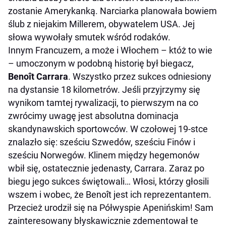
zostanie Amerykanką. Narciarka planowała bowiem
ślub z niejakim Millerem, obywatelem USA. Jej
słowa wywołały smutek wśród rodaków.
Innym Francuzem, a może i Włochem – któż to wie
– umoczonym w podobną historię był biegacz,
Benoît Carrara
. Wszystko przez sukces odniesiony
na dystansie 18 kilometrów. Jeśli przyjrzymy się
wynikom tamtej rywalizacji, to pierwszym na co
zwrócimy uwagę jest absolutna dominacja
skandynawskich sportowców. W czołowej 19-stce
znalazło się: sześciu Szwedów, sześciu Finów i
sześciu Norwegów. Klinem między hegemonów
wbił się, ostatecznie jedenasty, Carrara. Zaraz po
biegu jego sukces świętowali… Włosi, którzy głosili
wszem i wobec, że Benoît jest ich reprezentantem.
Przecież urodził się na Półwyspie Apenińskim! Sam
zainteresowany błyskawicznie zdementował te