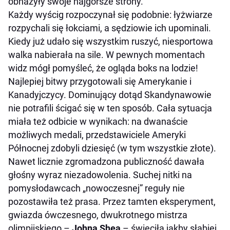
obnażyły swoje najgorsze strony.
Każdy wyścig rozpoczynał się podobnie: łyżwiarze
rozpychali się łokciami, a sędziowie ich upominali.
Kiedy już udało się wszystkim ruszyć, niesportowa
walka nabierała na sile. W pewnych momentach
widz mógł pomyśleć, że ogląda boks na lodzie!
Najlepiej bitwy przygotowali się Amerykanie i
Kanadyjczycy. Dominujący dotąd Skandynawowie
nie potrafili ścigać się w ten sposób. Cała sytuacja
miała też odbicie w wynikach: na dwanaście
możliwych medali, przedstawiciele Ameryki
Północnej zdobyli dziesięć (w tym wszystkie złote).
Nawet licznie zgromadzona publiczność dawała
głośny wyraz niezadowolenia. Suchej nitki na
pomysłodawcach „nowoczesnej” reguły nie
pozostawiła też prasa. Przez tamten eksperyment,
gwiazda ówczesnego, dwukrotnego mistrza
olimpijskiego –
Johna Shea
– świeciła jakby słabiej.