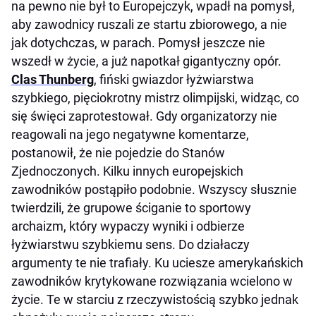
na pewno nie był to Europejczyk, wpadł na pomysł,
aby zawodnicy ruszali ze startu zbiorowego, a nie
jak dotychczas, w parach. Pomysł jeszcze nie
wszedł w życie, a już napotkał gigantyczny opór.
Clas Thunberg
, fiński gwiazdor łyżwiarstwa
szybkiego, pięciokrotny mistrz olimpijski, widząc, co
się święci zaprotestował. Gdy organizatorzy nie
reagowali na jego negatywne komentarze,
postanowił, że nie pojedzie do Stanów
Zjednoczonych. Kilku innych europejskich
zawodników postąpiło podobnie. Wszyscy słusznie
twierdzili, że grupowe ściganie to sportowy
archaizm, który wypaczy wyniki i odbierze
łyżwiarstwu szybkiemu sens. Do działaczy
argumenty te nie trafiały. Ku uciesze amerykańskich
zawodników krytykowane rozwiązania wcielono w
życie. Te w starciu z rzeczywistością szybko jednak