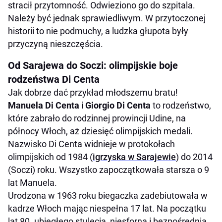
stracił przytomność. Odwieziono go do szpitala.
Należy być jednak sprawiedliwym. W przytoczonej
historii to nie podmuchy, a ludzka głupota były
przyczyną nieszczęścia.
Od Sarajewa do Soczi: olimpijskie boje
rodzeństwa Di Centa
Jak dobrze dać przykład młodszemu bratu!
Manuela Di Centa
i
Giorgio Di Centa
to rodzeństwo,
które zabrało do rodzinnej prowincji Udine, na
północy Włoch, aż dziesięć olimpijskich medali.
Nazwisko Di Centa widnieje w protokołach
olimpijskich od 1984 (
igrzyska w Sarajewie
) do 2014
(Soczi) roku. Wszystko zapoczątkowała starsza o 9
lat Manuela.
Urodzona w 1963 roku biegaczka zadebiutowała w
kadrze Włoch mając niespełna 17 lat. Na początku
lat 80. ubiegłego stulecia, niesforna i bezpośrednia