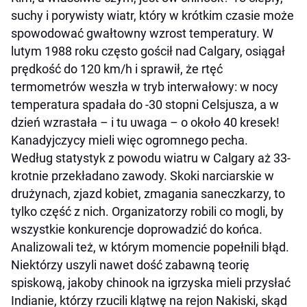
suchy i porywisty wiatr, który w krótkim czasie może
spowodować gwałtowny wzrost temperatury. W
lutym 1988 roku często gościł nad Calgary, osiągał
prędkość do 120 km/h i sprawił, że rtęć
termometrów weszła w tryb interwałowy: w nocy
temperatura spadała do -30 stopni Celsjusza, a w
dzień wzrastała – i tu uwaga – o około 40 kresek!
Kanadyjczycy mieli więc ogromnego pecha.
Według statystyk z powodu wiatru w Calgary aż 33-
krotnie przekładano zawody. Skoki narciarskie w
drużynach, zjazd kobiet, zmagania saneczkarzy, to
tylko część z nich. Organizatorzy robili co mogli, by
wszystkie konkurencje doprowadzić do końca.
Analizowali też, w którym momencie popełnili błąd.
Niektórzy uszyli nawet dość zabawną teorię
spiskową, jakoby chinook na igrzyska mieli przysłać
Indianie, którzy rzucili klątwę na rejon Nakiski, skąd