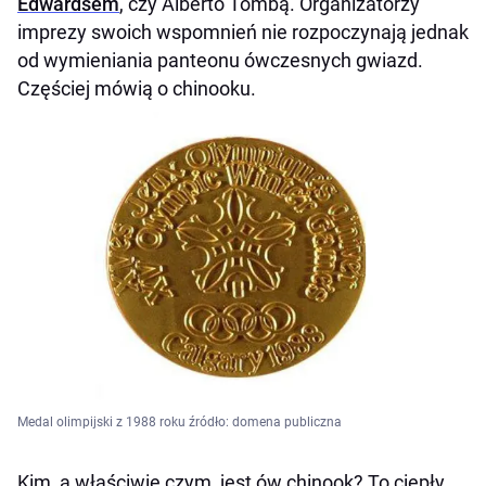
Edwardsem
, czy Alberto Tombą. Organizatorzy
imprezy swoich wspomnień nie rozpoczynają jednak
od wymieniania panteonu ówczesnych gwiazd.
Częściej mówią o chinooku.
Medal olimpijski z 1988 roku źródło: domena publiczna
Kim, a właściwie czym, jest ów chinook? To ciepły,