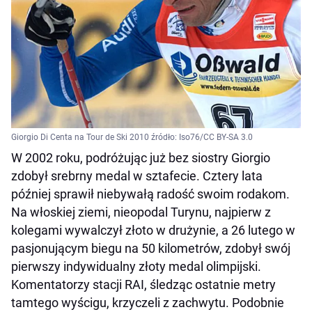
Giorgio Di Centa na Tour de Ski 2010 źródło: Iso76/CC BY-SA 3.0
W 2002 roku, podróżując już bez siostry Giorgio
zdobył srebrny medal w sztafecie. Cztery lata
później sprawił niebywałą radość swoim rodakom.
Na włoskiej ziemi, nieopodal Turynu, najpierw z
kolegami wywalczył złoto w drużynie, a 26 lutego w
pasjonującym biegu na 50 kilometrów, zdobył swój
pierwszy indywidualny złoty medal olimpijski.
Komentatorzy stacji RAI, śledząc ostatnie metry
tamtego wyścigu, krzyczeli z zachwytu. Podobnie