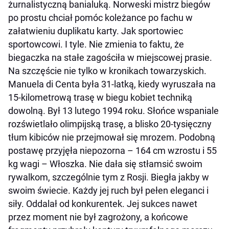
żurnalistyczną banialuką. Norweski mistrz biegów
po prostu chciał pomóc koleżance po fachu w
załatwieniu duplikatu karty. Jak sportowiec
sportowcowi. I tyle. Nie zmienia to faktu, że
biegaczka na stałe zagościła w miejscowej prasie.
Na szczęście nie tylko w kronikach towarzyskich.
Manuela di Centa była 31-latką, kiedy wyruszała na
15-kilometrową trasę w biegu kobiet techniką
dowolną. Był 13 lutego 1994 roku. Słońce wspaniale
rozświetlało olimpijską trasę, a blisko 20-tysięczny
tłum kibiców nie przejmował się mrozem. Podobną
postawę przyjęła niepozorna – 164 cm wzrostu i 55
kg wagi – Włoszka. Nie dała się stłamsić swoim
rywalkom, szczególnie tym z Rosji. Biegła jakby w
swoim świecie. Każdy jej ruch był pełen eleganci i
siły. Oddalał od konkurentek. Jej sukces nawet
przez moment nie był zagrożony, a końcowe