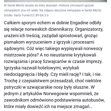
W Sankt Moritz doszło do kilku skandali. Historia zimowych igrzysk
olimpijskich zna ich wiele. Na zdjęciu skocznia olimpijska w Sankt Moritz
źródło: Garry Furrer/CC BY-SA 3.0
Całkiem sporym echem w dolinie Engadine odbiły
się relacje norweskich dziennikarzy. Organizatorzy,
urażeni ich treścią, zażądali sprostowań, grożąc
pismakom wyrzuceniem z igrzysk i procesami
sądowymi. Cóż więc takiego wypisywali norwescy
mistrzowie pióra? A no nieustannie krytykowali
rozwiązania i pracę Szwajcarów w czasie imprezy.
Igrzyska nazwali hotelowymi, wytykali
niedociągnięcia i błędy. Czy mieli rację? I tak, i nie.
Trochę z czepialstwem przesadzali, choć niektóre
pstryczki w szwajcarskie nosy były słuszne. W
jednym z artykułów Norwegowie wspomnieli, że
zawodnikom odmówiono podstawienia autobusów,
które miały dowieźć ich na miejsce zmagań…