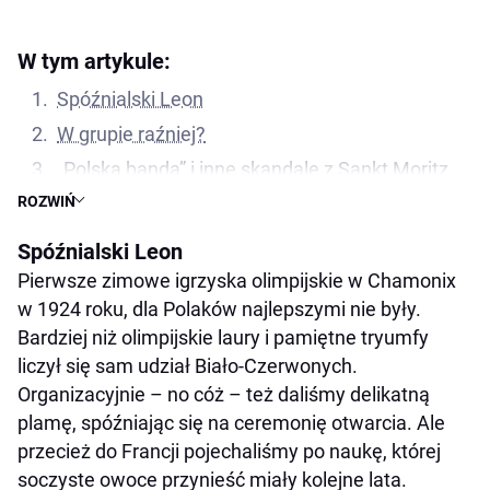
W tym artykule:
Spóźnialski Leon
W grupie raźniej?
„Polska banda” i inne skandale z Sankt Moritz
ROZWIŃ
Historia zimowych igrzysk olimpijskich: chinook
w Calgary
Spóźnialski Leon
Od Sarajewa do Soczi: olimpijskie boje
Pierwsze zimowe igrzyska olimpijskie w Chamonix
rodzeństwa Di Centa
w 1924 roku, dla Polaków najlepszymi nie były.
Bardziej niż olimpijskie laury i pamiętne tryumfy
liczył się sam udział Biało-Czerwonych.
Organizacyjnie – no cóż – też daliśmy delikatną
plamę, spóźniając się na ceremonię otwarcia. Ale
przecież do Francji pojechaliśmy po naukę, której
soczyste owoce przynieść miały kolejne lata.