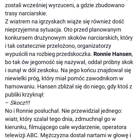
zostali wcześniej wyrzuceni, a gdzie zbudowano
trasy narciarskie.
Z wiatrem na igrzyskach wiąże się również dość
nieprzyjemna sytuacja. Oto przed planowanym
konkursem drużynowym skoków narciarskich, który
i tak ostatecznie przełożono, organizatorzy
wypuścili na rozbieg przedskoczka.
Ronnie Hansen
,
bo tak ów jegomość się nazywał, oddał próbny skok
i sunął w dół zeskoku. Na jego końcu znajdował się
niewielki próg, który miał pomóc zawodnikom w
hamowaniu. Hansen zbliżał się do niego, gdy ktoś z
publiki krzyknął:
–
Skocz!!!
No i Ronnie posłuchał. Nie przewidział jednego:
wiatr, który szalał tego dnia, zdmuchnął go w
kierunku, filmującego całe wydarzenie, operatora
telewizji ABC. Mężczyzna dostał nartami w głowę i