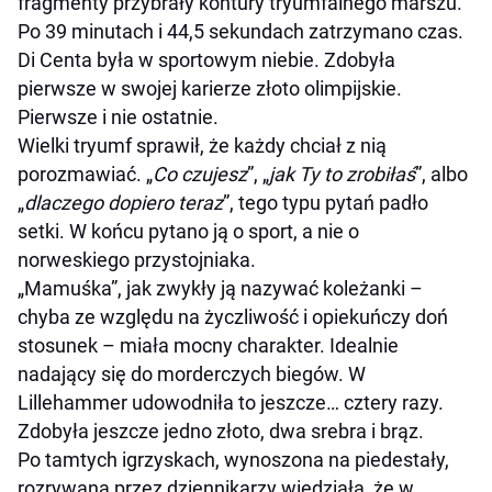
fragmenty przybrały kontury tryumfalnego marszu.
Po 39 minutach i 44,5 sekundach zatrzymano czas.
Di Centa była w sportowym niebie. Zdobyła
pierwsze w swojej karierze złoto olimpijskie.
Pierwsze i nie ostatnie.
Wielki tryumf sprawił, że każdy chciał z nią
porozmawiać. „
Co czujesz
”, „
jak Ty to zrobiłaś
”, albo
„
dlaczego dopiero
teraz
”, tego typu pytań padło
setki. W końcu pytano ją o sport, a nie o
norweskiego przystojniaka.
„Mamuśka”, jak zwykły ją nazywać koleżanki –
chyba ze względu na życzliwość i opiekuńczy doń
stosunek – miała mocny charakter. Idealnie
nadający się do morderczych biegów. W
Lillehammer udowodniła to jeszcze… cztery razy.
Zdobyła jeszcze jedno złoto, dwa srebra i brąz.
Po tamtych igrzyskach, wynoszona na piedestały,
rozrywana przez dziennikarzy wiedziała, że w