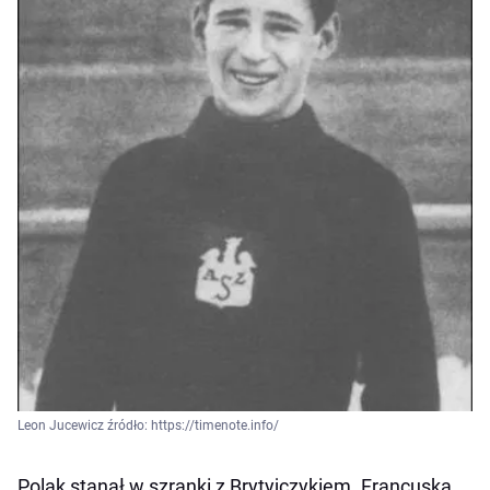
Leon Jucewicz źródło: https://timenote.info/
Polak stanął w szranki z Brytyjczykiem. Francuska