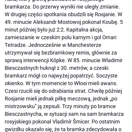
bramkarza. Do przerwy wyniki nie uległy zmianie.
W drugiej części spotkania obudzili się Rosjanie. W
49. minucie Aleksandr Mostowoj pokonał Koubę. 5
minut później było już 2:2. Kapitalna akcja,
zamieszanie w czeskim polu karnym i gol Omari
Tetradze. Jednocześnie w Manchesterze
utrzymywał się bezbramkowy remis, głównie za
sprawą interwencji Köpke. W 85. minucie Władimir
Biesczastnych huknął z 30. metrów, a czeski
bramkarz mógł co najwyżej popatrzyć. Soczyste
okienko. W tym momencie to Włosi mieli awans.
Czesi rzucili się do odrabiania strat. Chwilę później
Rosjanie mieli jednak piłkę meczową, jednak „po
mistrzowsku” ją zepsuli. Trzy minuty po bramce
Biesczastnycha, w sytuacji sam na sam bramkarza
rosyjskiego pokonał Vladimír Šmicer. Po ostatnim
gwizdku okazało się, że ta bramka zdecydowała o