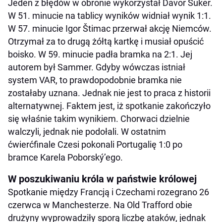
Jeden z błędów w obronie wykorzystał Davor Šuker.
W 51. minucie na tablicy wyników widniał wynik 1:1.
W 57. minucie Igor Štimac przerwał akcję Niemców.
Otrzymał za to drugą żółtą kartkę i musiał opuścić
boisko. W 59. minucie padła bramka na 2:1. Jej
autorem był Sammer. Gdyby wówczas istniał
system VAR, to prawdopodobnie bramka nie
zostałaby uznana. Jednak nie jest to praca z historii
alternatywnej. Faktem jest, iż spotkanie zakończyło
się właśnie takim wynikiem. Chorwaci dzielnie
walczyli, jednak nie podołali. W ostatnim
ćwierćfinale Czesi pokonali Portugalię 1:0 po
bramce Karela Poborský’ego.
W poszukiwaniu króla w państwie królowej
Spotkanie między Francją i Czechami rozegrano 26
czerwca w Manchesterze. Na Old Trafford obie
drużyny wyprowadziły sporą liczbę ataków, jednak