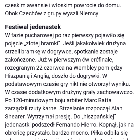
czeskim awansie i włoskim powrocie do domu.
Obok Czechów z grupy wyszli Niemcy.
Festiwal jedenastek
W fazie pucharowej po raz pierwszy pojawiło się
pojęcie „złotej bramki”. Jeśli jakakolwiek drużyna
strzeli bramkę w dogrywce, spotkanie zostaje
zakończone. Już w pierwszym ćwierćfinale,
rozegranym 22 czerwca na Wembley pomiędzy
Hiszpanią i Anglią, doszło do dogrywki. W
podstawowym czasie gry nikt nie otworzył wyniku.
W czasie dodatkowym drużyny grały zachowawczo.
Po 120-minutowym boju arbiter Marc Batta
zarządził rzuty karne. Strzelanie rozpoczął Alan
Shearer. Wytrzymał presję. Do „hiszpańskiej”
jedenastki podszedł Fernando Hierro. Kopnął, jak na
obrońcę przystało, bardzo mocno. Piłka odbiła się