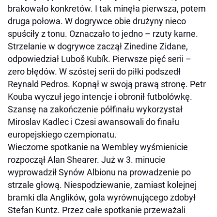
brakowało konkretów. I tak minęła pierwsza, potem
druga połowa. W dogrywce obie drużyny nieco
spuściły z tonu. Oznaczało to jedno – rzuty karne.
Strzelanie w dogrywce zaczął Zinedine Zidane,
odpowiedział Luboš Kubík. Pierwsze pięć serii –
zero błędów. W szóstej serii do piłki podszedł
Reynald Pedros. Kopnął w swoją prawą stronę. Petr
Kouba wyczuł jego intencje i obronił futbolówkę.
Szansę na zakończenie półfinału wykorzystał
Miroslav Kadlec i Czesi awansowali do finału
europejskiego czempionatu.
Wieczorne spotkanie na Wembley wyśmienicie
rozpoczął Alan Shearer. Już w 3. minucie
wyprowadził Synów Albionu na prowadzenie po
strzale głową. Niespodziewanie, zamiast kolejnej
bramki dla Anglików, gola wyrównującego zdobył
Stefan Kuntz. Przez całe spotkanie przeważali