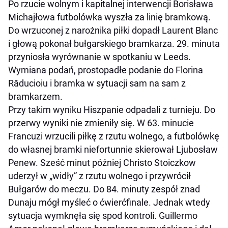
Po rzucie wolnym i kapitalnej interwencji Borisława
Michajłowa futbolówka wyszła za linię bramkową.
Do wrzuconej z narożnika piłki dopadł Laurent Blanc
i głową pokonał bułgarskiego bramkarza. 29. minuta
przyniosła wyrównanie w spotkaniu w Leeds.
Wymiana podań, prostopadłe podanie do Florina
Răducioiu i bramka w sytuacji sam na sam z
bramkarzem.
Przy takim wyniku Hiszpanie odpadali z turnieju. Do
przerwy wyniki nie zmieniły się. W 63. minucie
Francuzi wrzucili piłkę z rzutu wolnego, a futbolówkę
do własnej bramki niefortunnie skierował Ljubosław
Penew. Sześć minut później Christo Stoiczkow
uderzył w „widły” z rzutu wolnego i przywrócił
Bułgarów do meczu. Do 84. minuty zespół znad
Dunaju mógł myśleć o ćwierćfinale. Jednak wtedy
sytuacja wymknęła się spod kontroli. Guillermo