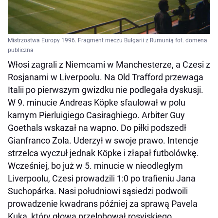
Mistrzostwa Europy 1996. Fragment meczu Bułgarii z Rumunią fot. domena
publiczna
Włosi zagrali z Niemcami w Manchesterze, a Czesi z
Rosjanami w Liverpoolu. Na Old Trafford przewaga
Italii po pierwszym gwizdku nie podlegała dyskusji.
W 9. minucie Andreas Köpke sfaulował w polu
karnym Pierluigiego Casiraghiego. Arbiter Guy
Goethals wskazał na wapno. Do piłki podszedł
Gianfranco Zola. Uderzył w swoje prawo. Intencje
strzelca wyczuł jednak Köpke i złapał futbolówkę.
Wcześniej, bo już w 5. minucie w nieodległym
Liverpoolu, Czesi prowadzili 1:0 po trafieniu Jana
Suchopárka. Nasi południowi sąsiedzi podwoili
prowadzenie kwadrans później za sprawą Pavela
Kuka, który głową przelobował rosyjskiego