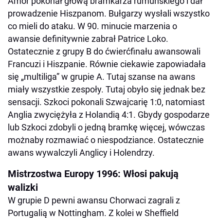
Amor pokonał głową bramkarza rumuńskiego i dał
prowadzenie Hiszpanom. Bułgarzy wysłali wszystko
co mieli do ataku. W 90. minucie marzenia o
awansie definitywnie zabrał Patrice Loko.
Ostatecznie z grupy B do ćwierćfinału awansowali
Francuzi i Hiszpanie. Równie ciekawie zapowiadała
się „multiliga” w grupie A. Tutaj szanse na awans
miały wszystkie zespoły. Tutaj obyło się jednak bez
sensacji. Szkoci pokonali Szwajcarię 1:0, natomiast
Anglia zwyciężyła z Holandią 4:1. Gbydy gospodarze
lub Szkoci zdobyli o jedną bramkę więcej, wówczas
możnaby rozmawiać o niespodziance. Ostatecznie
awans wywalczyli Anglicy i Holendrzy.
Mistrzostwa Europy 1996: Włosi pakują
walizki
W grupie D pewni awansu Chorwaci zagrali z
Portugalią w Nottingham. Z kolei w Sheffield