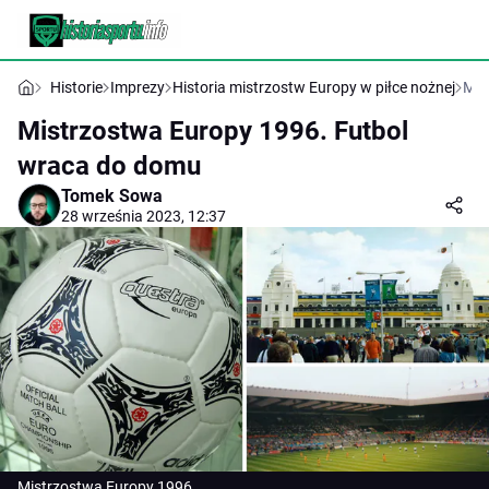
Historie
Imprezy
Historia mistrzostw Europy w piłce nożnej
Mis
Mistrzostwa Europy 1996. Futbol
wraca do domu
Tomek Sowa
28 września 2023, 12:37
Mistrzostwa Europy 1996