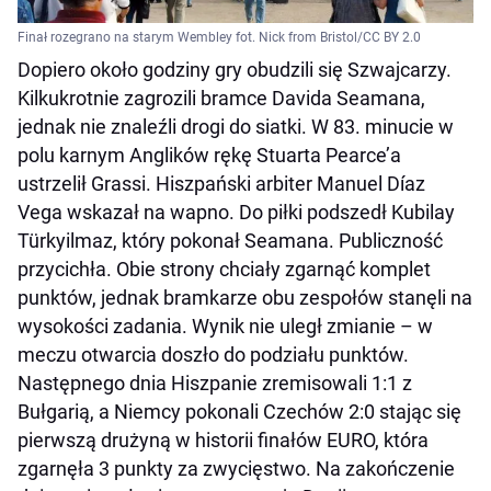
Finał rozegrano na starym Wembley fot. Nick from Bristol/CC BY 2.0
Dopiero około godziny gry obudzili się Szwajcarzy.
Kilkukrotnie zagrozili bramce Davida Seamana,
jednak nie znaleźli drogi do siatki. W 83. minucie w
polu karnym Anglików rękę Stuarta Pearce’a
ustrzelił Grassi. Hiszpański arbiter Manuel Díaz
Vega wskazał na wapno. Do piłki podszedł Kubilay
Türkyilmaz, który pokonał Seamana. Publiczność
przycichła. Obie strony chciały zgarnąć komplet
punktów, jednak bramkarze obu zespołów stanęli na
wysokości zadania. Wynik nie uległ zmianie – w
meczu otwarcia doszło do podziału punktów.
Następnego dnia Hiszpanie zremisowali 1:1 z
Bułgarią, a Niemcy pokonali Czechów 2:0 stając się
pierwszą drużyną w historii finałów EURO, która
zgarnęła 3 punkty za zwycięstwo. Na zakończenie