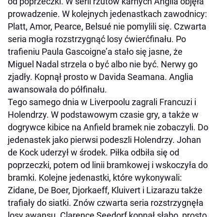
od poprzeczki. W serii rzutów karnych Anglia objęła
prowadzenie. W kolejnych jedenastkach zawodnicy:
Platt, Amor, Pearce, Belsué nie pomylili się. Czwarta
seria mogła rozstrzygnąć losy ćwierćfinału. Po
trafieniu Paula Gascoigne’a stało się jasne, że
Miguel Nadal strzela o być albo nie być. Nerwy go
zjadły. Kopnął prosto w Davida Seamana. Anglia
awansowała do półfinału.
Tego samego dnia w Liverpoolu zagrali Francuzi i
Holendrzy. W podstawowym czasie gry, a także w
dogrywce kibice na Anfield bramek nie zobaczyli. Do
jedenastek jako pierwsi podeszli Holendrzy. Johan
de Kock uderzył w środek. Piłka odbiła się od
poprzeczki, potem od linii bramkowej i wskoczyła do
bramki. Kolejne jedenastki, które wykonywali:
Zidane, De Boer, Djorkaeff, Kluivert i Lizarazu także
trafiały do siatki. Znów czwarta seria rozstrzygnęła
losy awansu. Clarence Seedorf kopnął słabo, prosto