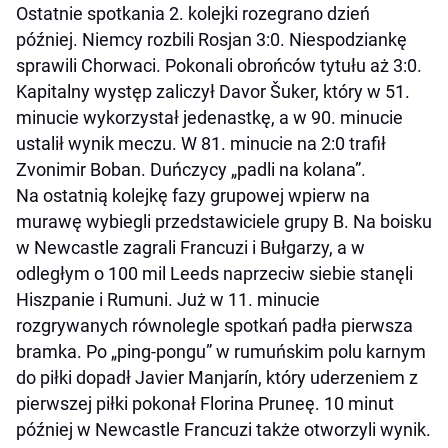
Ostatnie spotkania 2. kolejki rozegrano dzień
później. Niemcy rozbili Rosjan 3:0. Niespodziankę
sprawili Chorwaci. Pokonali obrońców tytułu aż 3:0.
Kapitalny występ zaliczył Davor Šuker, który w 51.
minucie wykorzystał jedenastkę, a w 90. minucie
ustalił wynik meczu. W 81. minucie na 2:0 trafił
Zvonimir Boban. Duńczycy „padli na kolana”.
Na ostatnią kolejkę fazy grupowej wpierw na
murawę wybiegli przedstawiciele grupy B. Na boisku
w Newcastle zagrali Francuzi i Bułgarzy, a w
odległym o 100 mil Leeds naprzeciw siebie stanęli
Hiszpanie i Rumuni. Już w 11. minucie
rozgrywanych równolegle spotkań padła pierwsza
bramka. Po „ping-pongu” w rumuńskim polu karnym
do piłki dopadł Javier Manjarín, który uderzeniem z
pierwszej piłki pokonał Florina Pruneę. 10 minut
później w Newcastle Francuzi także otworzyli wynik.