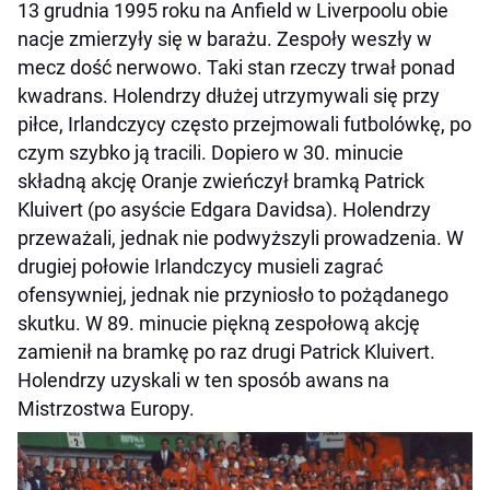
13 grudnia 1995 roku na Anfield w Liverpoolu obie
nacje zmierzyły się w barażu. Zespoły weszły w
mecz dość nerwowo. Taki stan rzeczy trwał ponad
kwadrans. Holendrzy dłużej utrzymywali się przy
piłce, Irlandczycy często przejmowali futbolówkę, po
czym szybko ją tracili. Dopiero w 30. minucie
składną akcję Oranje zwieńczył bramką Patrick
Kluivert (po asyście Edgara Davidsa). Holendrzy
przeważali, jednak nie podwyższyli prowadzenia. W
drugiej połowie Irlandczycy musieli zagrać
ofensywniej, jednak nie przyniosło to pożądanego
skutku. W 89. minucie piękną zespołową akcję
zamienił na bramkę po raz drugi Patrick Kluivert.
Holendrzy uzyskali w ten sposób awans na
Mistrzostwa Europy.