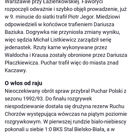
Warszawie przy Łazienkowskiej. Faworyci
rozpoczęli odważnie i szybko objęli prowadzenie, już
w 9. minucie do siatki trafił Piotr Jegor. Miedziowi
odpowiedzieli w końcówce trafieniem Dariusza
Baziuka. Dogrywka nie przyniosła zmiany wyniku,
więc sędzia Michał Listkiewicz zarządził serię
jedenastek. Rzuty karne wykonywane przez
Wałdocha i Krausa zostały obronione przez Dariusza
Płaczkiewicza. Puchar trafił więc do miasta znad
Kaczawy.
O włos od raju
Nieoczekiwany obrót spraw przybrał Puchar Polski z
sezonu 1992/93. Do finału rozgrywek
niespodziewanie dostała się drużyna rezerw Ruchu
Chorzów występująca wówczas na piątym poziomie
rozgrywkowym. W pierwszej rundzie biało-niebiescy
pokonali u siebie 1:0 BKS Stal Bielsko-Biała, a w