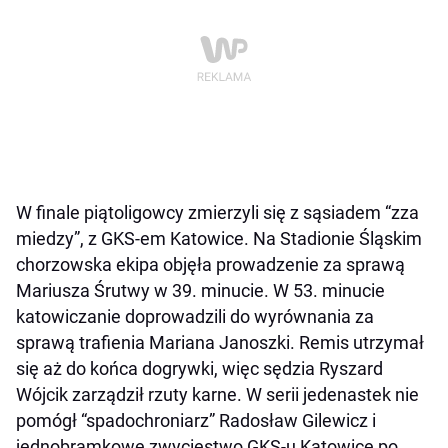
W finale piątoligowcy zmierzyli się z sąsiadem “zza
miedzy”, z GKS-em Katowice. Na Stadionie Śląskim
chorzowska ekipa objęła prowadzenie za sprawą
Mariusza Śrutwy w 39. minucie. W 53. minucie
katowiczanie doprowadzili do wyrównania za
sprawą trafienia Mariana Janoszki. Remis utrzymał
się aż do końca dogrywki, więc sędzia Ryszard
Wójcik zarządził rzuty karne. W serii jedenastek nie
pomógł “spadochroniarz” Radosław Gilewicz i
jednobramkowe zwycięstwo GKS-u Katowice po