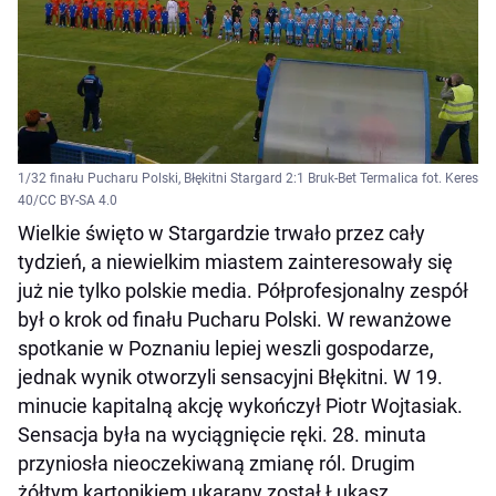
1/32 finału Pucharu Polski, Błękitni Stargard 2:1 Bruk-Bet Termalica fot. Keres
40/CC BY-SA 4.0
Wielkie święto w Stargardzie trwało przez cały
tydzień, a niewielkim miastem zainteresowały się
już nie tylko polskie media. Półprofesjonalny zespół
był o krok od finału Pucharu Polski. W rewanżowe
spotkanie w Poznaniu lepiej weszli gospodarze,
jednak wynik otworzyli sensacyjni Błękitni. W 19.
minucie kapitalną akcję wykończył Piotr Wojtasiak.
Sensacja była na wyciągnięcie ręki. 28. minuta
przyniosła nieoczekiwaną zmianę ról. Drugim
żółtym kartonikiem ukarany został Łukasz