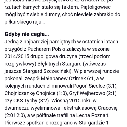
rzutach karnych stało się faktem. Piątoligowiec
mógł być z siebie dumny, choć niewiele zabrakło do
piłkarskiego raju…
Gdyby nie cegła…
Jedną z najbardziej pamiętnych w ostatnich latach
przygód z Pucharem Polski zaliczyła w sezonie
2014/2015 drugoligowa drużyna (trzeci poziom
rozgrywkowy) Błękitnych Stargard (wówczas
jeszcze Stargard Szczeciński). W pierwszej rundzie
pokonali zespół Małapanew Ozimek 6:1, a w
kolejnych rundach eliminowali Pogoń Siedlce (3:1),
Chojniczankę Chojnice (1:0), Gryf Wejherowo (2:1)
czy GKS Tychy (3:2). Wiosną 2015 roku w
dwumeczu wyeliminowali ekstraklasową Cracovię
(2:0 i 2:0), a w półfinale trafili na Lecha Poznań.
Pierwsze spotkanie rozegrano w Stargardzie 1