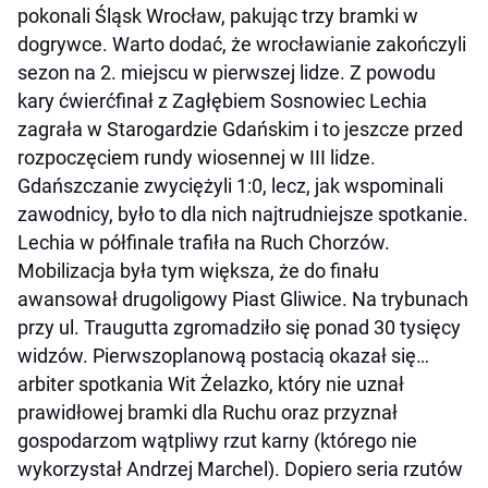
pokonali Śląsk Wrocław, pakując trzy bramki w
dogrywce. Warto dodać, że wrocławianie zakończyli
sezon na 2. miejscu w pierwszej lidze. Z powodu
kary ćwierćfinał z Zagłębiem Sosnowiec Lechia
zagrała w Starogardzie Gdańskim i to jeszcze przed
rozpoczęciem rundy wiosennej w III lidze.
Gdańszczanie zwyciężyli 1:0, lecz, jak wspominali
zawodnicy, było to dla nich najtrudniejsze spotkanie.
Lechia w półfinale trafiła na Ruch Chorzów.
Mobilizacja była tym większa, że do finału
awansował drugoligowy Piast Gliwice. Na trybunach
przy ul. Traugutta zgromadziło się ponad 30 tysięcy
widzów. Pierwszoplanową postacią okazał się…
arbiter spotkania Wit Żelazko, który nie uznał
prawidłowej bramki dla Ruchu oraz przyznał
gospodarzom wątpliwy rzut karny (którego nie
wykorzystał Andrzej Marchel). Dopiero seria rzutów