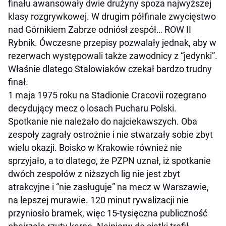
finału awansowały dwie drużyny spoza najwyższej
klasy rozgrywkowej. W drugim półfinale zwycięstwo
nad Górnikiem Zabrze odniósł zespół… ROW II
Rybnik. Ówczesne przepisy pozwalały jednak, aby w
rezerwach występowali także zawodnicy z “jedynki”.
Właśnie dlatego Stalowiaków czekał bardzo trudny
finał.
1 maja 1975 roku na Stadionie Cracovii rozegrano
decydujący mecz o losach Pucharu Polski.
Spotkanie nie należało do najciekawszych. Oba
zespoły zagrały ostrożnie i nie stwarzały sobie zbyt
wielu okazji. Boisko w Krakowie również nie
sprzyjało, a to dlatego, że PZPN uznał, iż spotkanie
dwóch zespołów z niższych lig nie jest zbyt
atrakcyjne i “nie zasługuje” na mecz w Warszawie,
na lepszej murawie. 120 minut rywalizacji nie
przyniosło bramek, więc 15-tysięczna publiczność