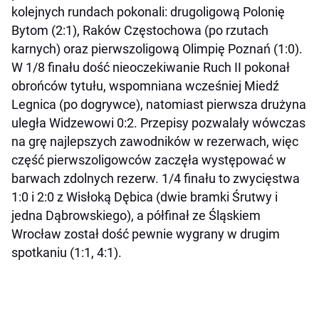
kolejnych rundach pokonali: drugoligową Polonię
Bytom (2:1), Raków Częstochowa (po rzutach
karnych) oraz pierwszoligową Olimpię Poznań (1:0).
W 1/8 finału dość nieoczekiwanie Ruch II pokonał
obrońców tytułu, wspomniana wcześniej Miedź
Legnica (po dogrywce), natomiast pierwsza drużyna
uległa Widzewowi 0:2. Przepisy pozwalały wówczas
na grę najlepszych zawodników w rezerwach, więc
część pierwszoligowców zaczęła występować w
barwach zdolnych rezerw. 1/4 finału to zwycięstwa
1:0 i 2:0 z Wisłoką Dębica (dwie bramki Śrutwy i
jedna Dąbrowskiego), a półfinał ze Śląskiem
Wrocław został dość pewnie wygrany w drugim
spotkaniu (1:1, 4:1).