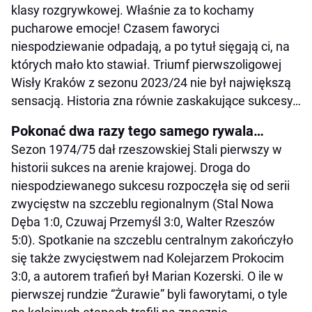
klasy rozgrywkowej. Właśnie za to kochamy
pucharowe emocje! Czasem faworyci
niespodziewanie odpadają, a po tytuł sięgają ci, na
których mało kto stawiał. Triumf pierwszoligowej
Wisły Kraków z sezonu 2023/24 nie był największą
sensacją. Historia zna równie zaskakujące sukcesy…
Pokonać dwa razy tego samego rywala…
Sezon 1974/75 dał rzeszowskiej Stali pierwszy w
historii sukces na arenie krajowej. Droga do
niespodziewanego sukcesu rozpoczęła się od serii
zwycięstw na szczeblu regionalnym (Stal Nowa
Dęba 1:0, Czuwaj Przemyśl 3:0, Walter Rzeszów
5:0). Spotkanie na szczeblu centralnym zakończyło
się także zwycięstwem nad Kolejarzem Prokocim
3:0, a autorem trafień był Marian Kozerski. O ile w
pierwszej rundzie “Żurawie” byli faworytami, o tyle