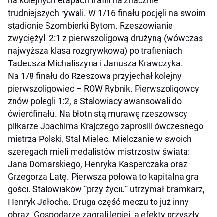
na kolejnych etapach trafili na znacznie
trudniejszych rywali. W 1/16 finału podjęli na swoim
stadionie Szombierki Bytom. Rzeszowianie
zwyciężyli 2:1 z pierwszoligową drużyną (wówczas
najwyższa klasa rozgrywkowa) po trafieniach
Tadeusza Michaliszyna i Janusza Krawczyka.
Na 1/8 finału do Rzeszowa przyjechał kolejny
pierwszoligowiec – ROW Rybnik. Pierwszoligowcy
znów polegli 1:2, a Stalowiacy awansowali do
ćwierćfinału. Na błotnistą murawę rzeszowscy
piłkarze Joachima Krajczego zaprosili ówczesnego
mistrza Polski, Stal Mielec. Mielczanie w swoich
szeregach mieli medalistów mistrzostw świata:
Jana Domarskiego, Henryka Kasperczaka oraz
Grzegorza Latę. Pierwsza połowa to kapitalna gra
gości. Stalowiaków “przy życiu” utrzymał bramkarz,
Henryk Jałocha. Druga część meczu to już inny
obraz. Gospodarze zagrali lepiej, a efekty przyszły