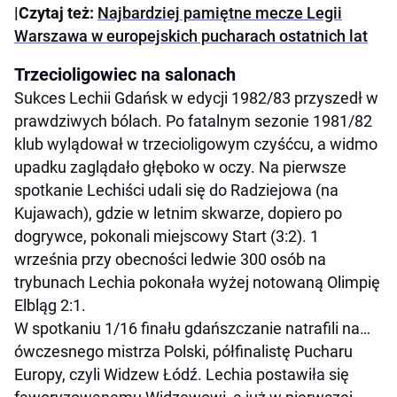
|Czytaj też:
Najbardziej pamiętne mecze Legii
Warszawa w europejskich pucharach ostatnich lat
Trzecioligowiec na salonach
Sukces Lechii Gdańsk w edycji 1982/83 przyszedł w
prawdziwych bólach. Po fatalnym sezonie 1981/82
klub wylądował w trzecioligowym czyśćcu, a widmo
upadku zaglądało głęboko w oczy. Na pierwsze
spotkanie Lechiści udali się do Radziejowa (na
Kujawach), gdzie w letnim skwarze, dopiero po
dogrywce, pokonali miejscowy Start (3:2). 1
września przy obecności ledwie 300 osób na
trybunach Lechia pokonała wyżej notowaną Olimpię
Elbląg 2:1.
W spotkaniu 1/16 finału gdańszczanie natrafili na…
ówczesnego mistrza Polski, półfinalistę Pucharu
Europy, czyli Widzew Łódź. Lechia postawiła się