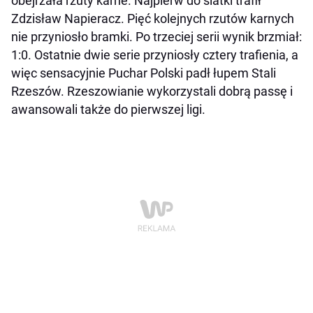
obejrzała rzuty karne. Najpierw do siatki trafił
Zdzisław Napieracz. Pięć kolejnych rzutów karnych
nie przyniosło bramki. Po trzeciej serii wynik brzmiał:
1:0. Ostatnie dwie serie przyniosły cztery trafienia, a
więc sensacyjnie Puchar Polski padł łupem Stali
Rzeszów. Rzeszowianie wykorzystali dobrą passę i
awansowali także do pierwszej ligi.