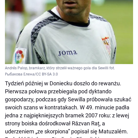
Andrés Palop, bramkarz, który strzelił ważnego gola dla Sewilli fot.
Рыбакова Елена/CC BY-SA 3.0
Tydzień później w Doniecku doszło do rewanżu.
Pierwsza połowa przebiegała pod dyktando
gospodarzy, podczas gdy Sewilla próbowała szukać
swoich szans w kontratakach. W 49. minucie padła
jedna z najpiękniejszych bramek 2007 roku: z lewej
strony boiska dośrodkował Răzvan Raț, a
uderzeniem „ze skorpiona” popisał się Matuzalém.