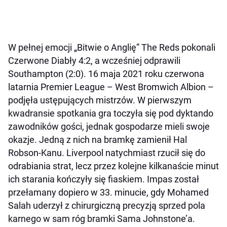
W pełnej emocji „Bitwie o Anglię” The Reds pokonali
Czerwone Diabły 4:2, a wcześniej odprawili
Southampton (2:0). 16 maja 2021 roku czerwona
latarnia Premier League – West Bromwich Albion –
podjęła ustępujących mistrzów. W pierwszym
kwadransie spotkania gra toczyła się pod dyktando
zawodników gości, jednak gospodarze mieli swoje
okazje. Jedną z nich na bramkę zamienił Hal
Robson-Kanu. Liverpool natychmiast rzucił się do
odrabiania strat, lecz przez kolejne kilkanaście minut
ich starania kończyły się fiaskiem. Impas został
przełamany dopiero w 33. minucie, gdy Mohamed
Salah uderzył z chirurgiczną precyzją sprzed pola
karnego w sam róg bramki Sama Johnstone’a.