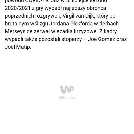
powodu COVID-19. Już w 5. kolejce sezonu
2020/2021 z gry wypadł najlepszy obrońca
poprzednich rozgrywek, Virgil van Dijk, który po
brutalnym wślizgu Jordana Pickforda w derbach
Merseyside zerwał więzadła krzyżowe. Z kadry
wypadli także pozostali stoperzy – Joe Gomez oraz
Joël Matip.