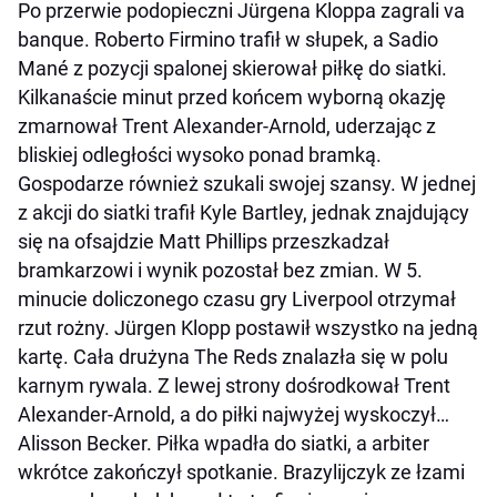
Po przerwie podopieczni Jürgena Kloppa zagrali va
banque. Roberto Firmino trafił w słupek, a Sadio
Mané z pozycji spalonej skierował piłkę do siatki.
Kilkanaście minut przed końcem wyborną okazję
zmarnował Trent Alexander-Arnold, uderzając z
bliskiej odległości wysoko ponad bramką.
Gospodarze również szukali swojej szansy. W jednej
z akcji do siatki trafił Kyle Bartley, jednak znajdujący
się na ofsajdzie Matt Phillips przeszkadzał
bramkarzowi i wynik pozostał bez zmian. W 5.
minucie doliczonego czasu gry Liverpool otrzymał
rzut rożny. Jürgen Klopp postawił wszystko na jedną
kartę. Cała drużyna The Reds znalazła się w polu
karnym rywala. Z lewej strony dośrodkował Trent
Alexander-Arnold, a do piłki najwyżej wyskoczył…
Alisson Becker. Piłka wpadła do siatki, a arbiter
wkrótce zakończył spotkanie. Brazylijczyk ze łzami