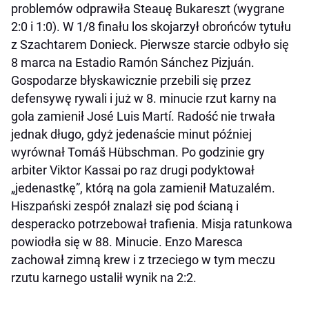
problemów odprawiła Steauę Bukareszt (wygrane
2:0 i 1:0). W 1/8 finału los skojarzył obrońców tytułu
z Szachtarem Donieck. Pierwsze starcie odbyło się
8 marca na Estadio Ramón Sánchez Pizjuán.
Gospodarze błyskawicznie przebili się przez
defensywę rywali i już w 8. minucie rzut karny na
gola zamienił José Luis Martí. Radość nie trwała
jednak długo, gdyż jedenaście minut później
wyrównał Tomáš Hübschman. Po godzinie gry
arbiter Viktor Kassai po raz drugi podyktował
„jedenastkę”, którą na gola zamienił Matuzalém.
Hiszpański zespół znalazł się pod ścianą i
desperacko potrzebował trafienia. Misja ratunkowa
powiodła się w 88. Minucie. Enzo Maresca
zachował zimną krew i z trzeciego w tym meczu
rzutu karnego ustalił wynik na 2:2.