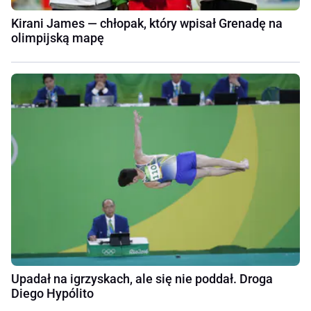
Kirani James — chłopak, który wpisał Grenadę na
olimpijską mapę
Upadał na igrzyskach, ale się nie poddał. Droga
Diego Hypólito