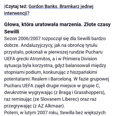
|Czytaj też:
Gordon Banks. Bramkarz jednej
interwencji?
Głowa, która uratowała marzenia. Złote czasy
Sewilli
Sezon 2006/2007 rozpoczął się dla Sewilli bardzo
dobrze. Andaluzyjczycy, jak na obrońcę tytułu
przystało, pokonali w pierwszej rundzie Pucharu
UEFA grecki Atromitos, a i w Primiera Division
sytuacja była korzystna, gdyż balansowali między
stopniami podium, konkurując z hiszpańskimi
potentatami: Realem i Barceloną. W fazie grupowej
Pucharu UEFA zajęli drugie miejsce w grupie C,
dwukrotnie wygrywając (z Bragą i Grasshoppers),
raz remisując (ze Slovanem Liberec) oraz raz
przegrywając (z AZ Alkmaar).
Potem, w lutym 2007 roku, Sewilla bez większych