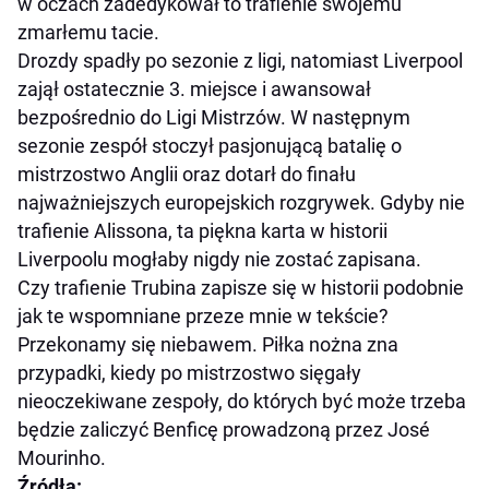
w oczach zadedykował to trafienie swojemu
zmarłemu tacie.
Drozdy spadły po sezonie z ligi, natomiast Liverpool
zajął ostatecznie 3. miejsce i awansował
bezpośrednio do Ligi Mistrzów. W następnym
sezonie zespół stoczył pasjonującą batalię o
mistrzostwo Anglii oraz dotarł do finału
najważniejszych europejskich rozgrywek. Gdyby nie
trafienie Alissona, ta piękna karta w historii
Liverpoolu mogłaby nigdy nie zostać zapisana.
Czy trafienie Trubina zapisze się w historii podobnie
jak te wspomniane przeze mnie w tekście?
Przekonamy się niebawem. Piłka nożna zna
przypadki, kiedy po mistrzostwo sięgały
nieoczekiwane zespoły, do których być może trzeba
będzie zaliczyć Benficę prowadzoną przez José
Mourinho.
Źródła: