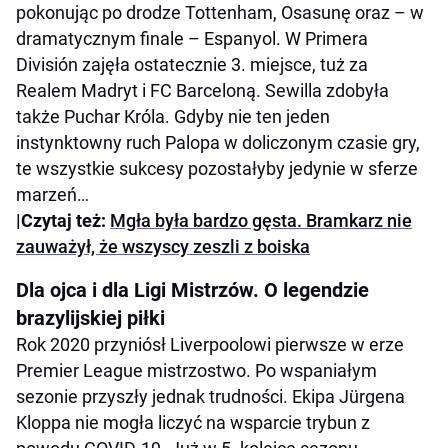
pokonując po drodze Tottenham, Osasunę oraz – w
dramatycznym finale – Espanyol. W Primera
División zajęła ostatecznie 3. miejsce, tuż za
Realem Madryt i FC Barceloną. Sewilla zdobyła
także Puchar Króla. Gdyby nie ten jeden
instynktowny ruch Palopa w doliczonym czasie gry,
te wszystkie sukcesy pozostałyby jedynie w sferze
marzeń…
|Czytaj też:
Mgła była bardzo gęsta. Bramkarz nie
zauważył, że wszyscy zeszli z boiska
Dla ojca i dla Ligi Mistrzów. O legendzie
brazylijskiej piłki
Rok 2020 przyniósł Liverpoolowi pierwsze w erze
Premier League mistrzostwo. Po wspaniałym
sezonie przyszły jednak trudności. Ekipa Jürgena
Kloppa nie mogła liczyć na wsparcie trybun z