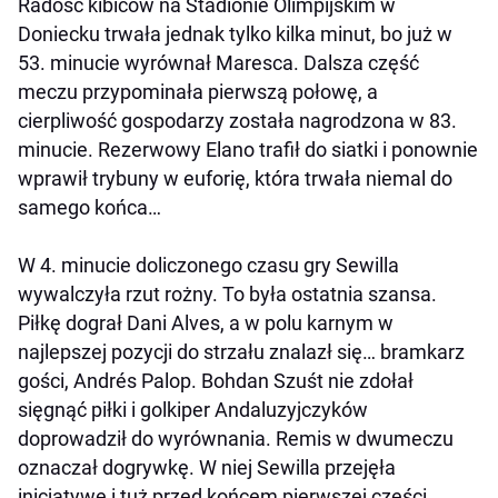
Radość kibiców na Stadionie Olimpijskim w
Doniecku trwała jednak tylko kilka minut, bo już w
53. minucie wyrównał Maresca. Dalsza część
meczu przypominała pierwszą połowę, a
cierpliwość gospodarzy została nagrodzona w 83.
minucie. Rezerwowy Elano trafił do siatki i ponownie
wprawił trybuny w euforię, która trwała niemal do
samego końca…
W 4. minucie doliczonego czasu gry Sewilla
wywalczyła rzut rożny. To była ostatnia szansa.
Piłkę dograł Dani Alves, a w polu karnym w
najlepszej pozycji do strzału znalazł się… bramkarz
gości, Andrés Palop. Bohdan Szuśt nie zdołał
sięgnąć piłki i golkiper Andaluzyjczyków
doprowadził do wyrównania. Remis w dwumeczu
oznaczał dogrywkę. W niej Sewilla przejęła
inicjatywę i tuż przed końcem pierwszej części