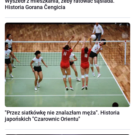
Wyszedł z mieszkania, żeby ratować sąsiada.
Historia Gorana Čengicia
"Przez siatkówkę nie znalazłam męża". Historia
japońskich "Czarownic Orientu"