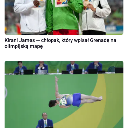
Kirani James — chłopak, który wpisał Grenadę na
olimpijską mapę