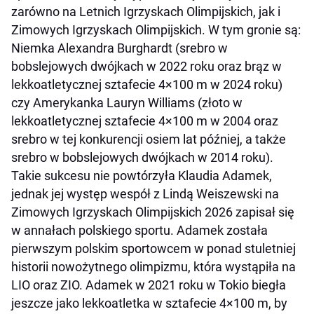
zarówno na Letnich Igrzyskach Olimpijskich, jak i
Zimowych Igrzyskach Olimpijskich. W tym gronie są:
Niemka Alexandra Burghardt (srebro w
bobslejowych dwójkach w 2022 roku oraz brąz w
lekkoatletycznej sztafecie 4×100 m w 2024 roku)
czy Amerykanka Lauryn Williams (złoto w
lekkoatletycznej sztafecie 4×100 m w 2004 oraz
srebro w tej konkurencji osiem lat później, a także
srebro w bobslejowych dwójkach w 2014 roku).
Takie sukcesu nie powtórzyła Klaudia Adamek,
jednak jej występ wespół z Lindą Weiszewski na
Zimowych Igrzyskach Olimpijskich 2026 zapisał się
w annałach polskiego sportu. Adamek została
pierwszym polskim sportowcem w ponad stuletniej
historii nowożytnego olimpizmu, która wystąpiła na
LIO oraz ZIO. Adamek w 2021 roku w Tokio biegła
jeszcze jako lekkoatletka w sztafecie 4×100 m, by