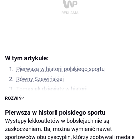
W tym artykule:
Pierwsza w historii polskiego sportu
Równy Szewińskiej
Tomasiak dziesiąty w historii
ROZWIŃ
Najlepiej od Sapporo. Sukces polskiego
saneczkarstwa
Pierwsza w historii polskiego sportu
Lepszy tylko Łuszczek
Występy lekkoatletów w bobslejach nie są
XXI wiek wkracza do gry
zaskoczeniem. Ba, można wymienić nawet
sportowców obu dyscyplin, którzy zdobywali medale