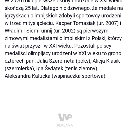
W 2026 roku pierwsze osoby urodzone w XXI wieku
skończą 25 lat. Dlatego nic dziwnego, że medale na
igrzyskach olimpijskich zdobyli sportowcy urodzeni
w trzecim tysiącleciu. Kacper Tomasiak (ur. 2007) i
Władimir Siemirunnij (ur. 2002) są pierwszym
zimowymi medalistami olimpijskimi z Polski, którzy
na świat przyszli w XXI wieku. Pozostali polscy
medaliści olimpijscy urodzeni w XXI wieku to grono
czterech pań: Julia Szeremeta (boks), Alicja Klasik
(szermierka), Iga Świątek (tenis ziemny) i
Aleksandra Kałucka (wspinaczka sportowa).