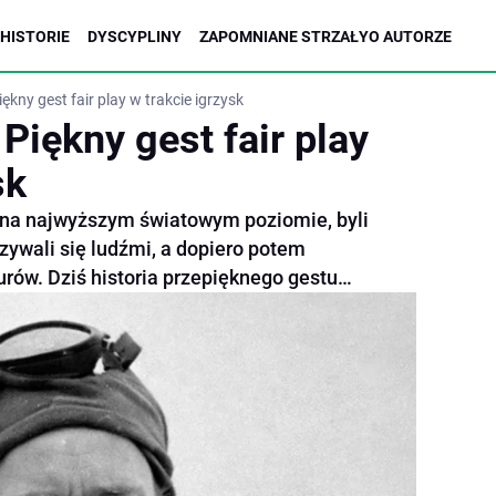
HISTORIE
DYSCYPLINY
ZAPOMNIANE STRZAŁY
O AUTORZE
ękny gest fair play w trakcie igrzysk
Piękny gest fair play
sk
i na najwyższym światowym poziomie, byli
zywali się ludźmi, a dopiero potem
rów. Dziś historia przepięknego gestu…