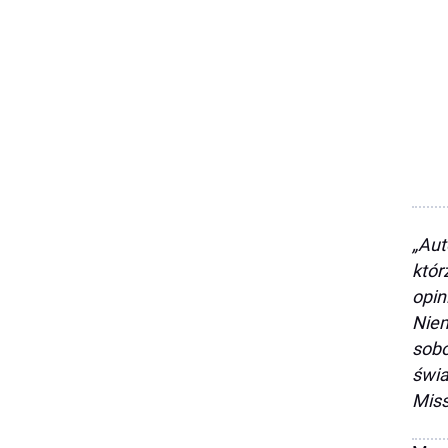
„Aut
któr
opin
Niem
sobo
świa
Miss