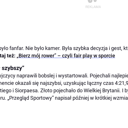
było fanfar. Nie było kamer. Była szybka decyzja i gest, 
taj też:
„Bierz mój rower” – czyli fair play w sporcie
ł szybszy”
yjczycy naprawili bobslej i wystartowali. Pojechali najlepi
ncie okazali się najszybsi, uzyskując łączny czas 4:21,
iego i Siorpaesa. Złoto pojechało do Wielkiej Brytanii. I 
bru. „Przegląd Sportowy” napisał później w krótkiej wzmi