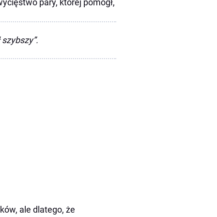
wycięstwo pary, której pomógł,
 szybszy”.
yków, ale dlatego, że