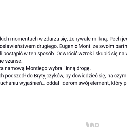
kich momentach w zdarza się, że rywale milkną. Pech jed
osławieństwem drugiego. Eugenio Monti ze swoim part
i postąpić w ten sposób. Odwrócić wzrok i skupić się na wa
ne szanse.
za namową Montiego wybrali inną drogę.
h podszedł do Brytyjczyków, by dowiedzieć się, na czym
uchaniu wyjaśnień… oddał liderom swój element, który p