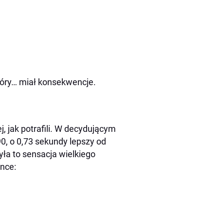
który… miał konsekwencje.
ej, jak potrafili. W decydującym
90, o 0,73 sekundy lepszy od
była to sensacja wielkiego
ance: