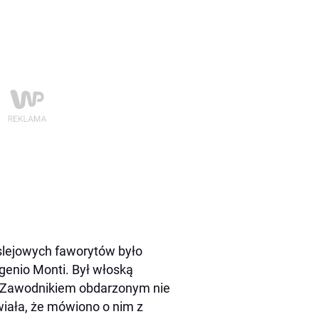
slejowych faworytów było
ugenio Monti. Był włoską
a. Zawodnikiem obdarzonym nie
wiała, że mówiono o nim z