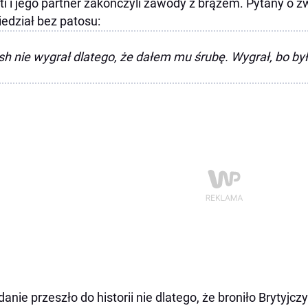
i i jego partner zakończyli zawody z brązem. Pytany o z
edział bez patosu:
h nie wygrał dlatego, że dałem mu śrubę. Wygrał, bo był
danie przeszło do historii nie dlatego, że broniło Brytyjcz