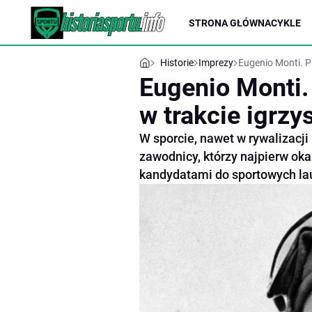
STRONA GŁÓWNA
CYKLE
Historie
Imprezy
Eugenio Monti. Pi
Eugenio Monti. 
w trakcie igrzy
W sporcie, nawet w rywalizacj
zawodnicy, którzy najpierw oka
kandydatami do sportowych lau