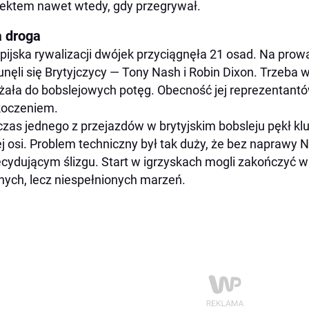
ektem nawet wtedy, gdy przegrywał.
a droga
pijska rywalizacji dwójek przyciągnęła 21 osad. Na pro
nęli się Brytyjczycy — Tony Nash i Robin Dixon. Trzeba w
żała do bobslejowych potęg. Obecność jej reprezentantó
koczeniem.
zas jednego z przejazdów w brytyjskim bobsleju pękł kl
ej osi. Problem techniczny był tak duży, że bez naprawy N
cydującym ślizgu. Start w igrzyskach mogli zakończyć 
nych, lecz niespełnionych marzeń.