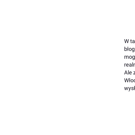
W ta
błog
mogl
real
Ale 
Włoc
wysł