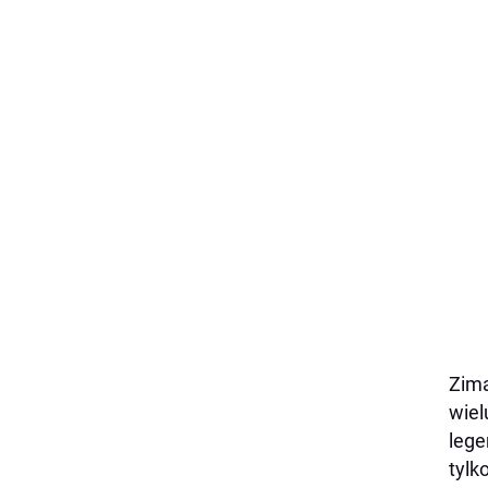
Zimą
wiel
lege
tylk