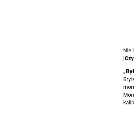
Nie 
|Czy
„By
Bryt
mome
Mont
kali