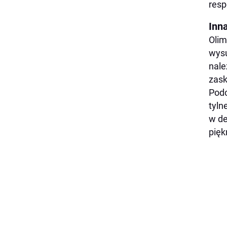
resp
Inn
Olim
wysu
nale
zas
Podc
tyln
w de
pięk