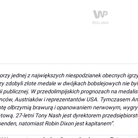
orzy jednej z największych niespodzianek obecnych igrzys
zy zdobyli złote medale w dwójkach bobslejowych nie byl
ii publicznej. W przedolimpijskich prognozach na meda
ców, Austriaków i reprezentantów USA. Tymczasem Angl
tę olbrzymią brawurą i opanowaniem nerwowym, wygry
tową. 27-letni Tony Nash jest dyrektorem przedsiębiors
enden, natomiast Robin Dixon jest kapitanem”.