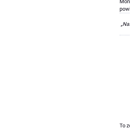
Mont
powi
„Nas
To z