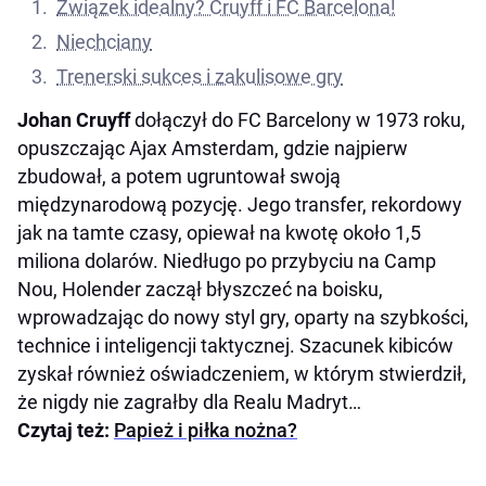
Związek idealny? Cruyff i FC Barcelona!
Niechciany
Trenerski sukces i zakulisowe gry
Johan Cruyff
dołączył do FC Barcelony w 1973 roku,
opuszczając Ajax Amsterdam, gdzie najpierw
zbudował, a potem ugruntował swoją
międzynarodową pozycję. Jego transfer, rekordowy
jak na tamte czasy, opiewał na kwotę około 1,5
miliona dolarów. Niedługo po przybyciu na Camp
Nou, Holender zaczął błyszczeć na boisku,
wprowadzając do nowy styl gry, oparty na szybkości,
technice i inteligencji taktycznej. Szacunek kibiców
zyskał również oświadczeniem, w którym stwierdził,
że nigdy nie zagrałby dla Realu Madryt…
Czytaj też:
Papież i piłka nożna?