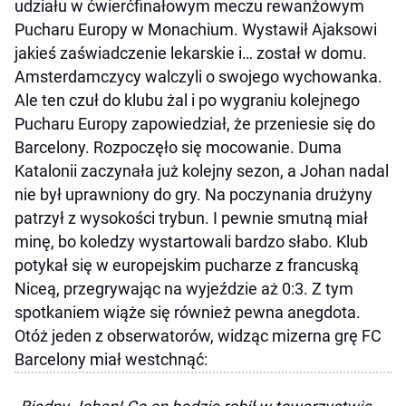
udziału w ćwierćfinałowym meczu rewanżowym
Pucharu Europy w Monachium. Wystawił Ajaksowi
jakieś zaświadczenie lekarskie i… został w domu.
Amsterdamczycy walczyli o swojego wychowanka.
Ale ten czuł do klubu żal i po wygraniu kolejnego
Pucharu Europy zapowiedział, że przeniesie się do
Barcelony. Rozpoczęło się mocowanie. Duma
Katalonii zaczynała już kolejny sezon, a Johan nadal
nie był uprawniony do gry. Na poczynania drużyny
patrzył z wysokości trybun. I pewnie smutną miał
minę, bo koledzy wystartowali bardzo słabo. Klub
potykał się w europejskim pucharze z francuską
Niceą, przegrywając na wyjeździe aż 0:3. Z tym
spotkaniem wiąże się również pewna anegdota.
Otóż jeden z obserwatorów, widząc mizerna grę FC
Barcelony miał westchnąć: