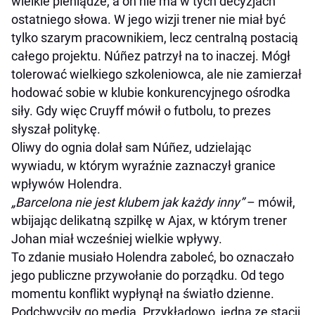
wielkie pieniądze, a on nie ma w tych decyzjach
ostatniego słowa. W jego wizji trener nie miał być
tylko szarym pracownikiem, lecz centralną postacią
całego projektu. Núñez patrzył na to inaczej. Mógł
tolerować wielkiego szkoleniowca, ale nie zamierzał
hodować sobie w klubie konkurencyjnego ośrodka
siły. Gdy więc Cruyff mówił o futbolu, to prezes
słyszał politykę.
Oliwy do ognia dolał sam Núñez, udzielając
wywiadu, w którym wyraźnie zaznaczył granice
wpływów Holendra.
„Barcelona nie jest klubem jak każdy inny”
– mówił,
wbijając delikatną szpilkę w Ajax, w którym trener
Johan miał wcześniej wielkie wpływy.
To zdanie musiało Holendra zaboleć, bo oznaczało
jego publiczne przywołanie do porządku. Od tego
momentu konflikt wypłynął na światło dzienne.
Podchwyciły go media. Przykładowo, jedna ze stacji