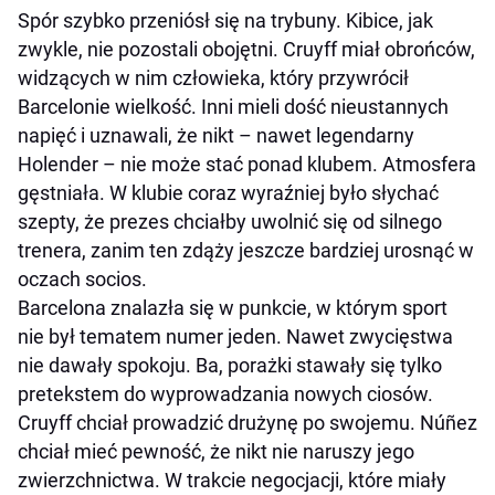
Spór szybko przeniósł się na trybuny. Kibice, jak
zwykle, nie pozostali obojętni. Cruyff miał obrońców,
widzących w nim człowieka, który przywrócił
Barcelonie wielkość. Inni mieli dość nieustannych
napięć i uznawali, że nikt – nawet legendarny
Holender – nie może stać ponad klubem. Atmosfera
gęstniała. W klubie coraz wyraźniej było słychać
szepty, że prezes chciałby uwolnić się od silnego
trenera, zanim ten zdąży jeszcze bardziej urosnąć w
oczach socios.
Barcelona znalazła się w punkcie, w którym sport
nie był tematem numer jeden. Nawet zwycięstwa
nie dawały spokoju. Ba, porażki stawały się tylko
pretekstem do wyprowadzania nowych ciosów.
Cruyff chciał prowadzić drużynę po swojemu. Núñez
chciał mieć pewność, że nikt nie naruszy jego
zwierzchnictwa. W trakcie negocjacji, które miały