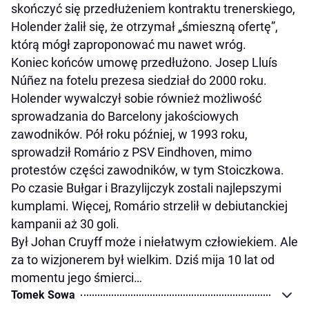
skończyć się przedłużeniem kontraktu trenerskiego,
Holender żalił się, że otrzymał „śmieszną ofertę”,
którą mógł zaproponować mu nawet wróg.
Koniec końców umowę przedłużono. Josep Lluís
Núñez na fotelu prezesa siedział do 2000 roku.
Holender wywalczył sobie również możliwość
sprowadzania do Barcelony jakościowych
zawodników. Pół roku później, w 1993 roku,
sprowadził Romário z PSV Eindhoven, mimo
protestów części zawodników, w tym Stoiczkowa.
Po czasie Bułgar i Brazylijczyk zostali najlepszymi
kumplami. Więcej, Romário strzelił w debiutanckiej
kampanii aż 30 goli.
Był Johan Cruyff może i niełatwym człowiekiem. Ale
za to wizjonerem był wielkim. Dziś mija 10 lat od
momentu jego śmierci…
Tomek Sowa