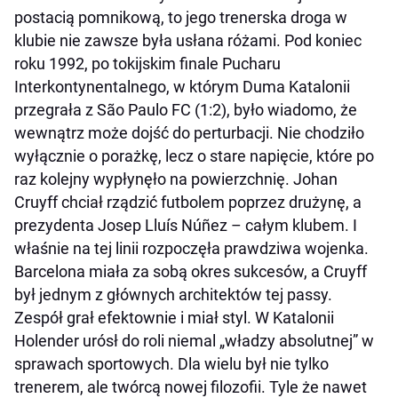
postacią pomnikową, to jego trenerska droga w
klubie nie zawsze była usłana różami. Pod koniec
roku 1992, po tokijskim finale Pucharu
Interkontynentalnego, w którym Duma Katalonii
przegrała z São Paulo FC (1:2), było wiadomo, że
wewnątrz może dojść do perturbacji. Nie chodziło
wyłącznie o porażkę, lecz o stare napięcie, które po
raz kolejny wypłynęło na powierzchnię. Johan
Cruyff chciał rządzić futbolem poprzez drużynę, a
prezydenta Josep Lluís Núñez – całym klubem. I
właśnie na tej linii rozpoczęła prawdziwa wojenka.
Barcelona miała za sobą okres sukcesów, a Cruyff
był jednym z głównych architektów tej passy.
Zespół grał efektownie i miał styl. W Katalonii
Holender urósł do roli niemal „władzy absolutnej” w
sprawach sportowych. Dla wielu był nie tylko
trenerem, ale twórcą nowej filozofii. Tyle że nawet