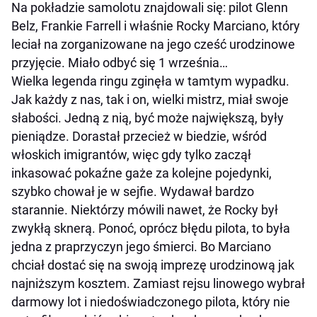
Na pokładzie samolotu znajdowali się: pilot Glenn
Belz, Frankie Farrell i właśnie Rocky Marciano, który
leciał na zorganizowane na jego cześć urodzinowe
przyjęcie. Miało odbyć się 1 września…
Wielka legenda ringu zginęła w tamtym wypadku.
Jak każdy z nas, tak i on, wielki mistrz, miał swoje
słabości. Jedną z nią, być może największą, były
pieniądze. Dorastał przecież w biedzie, wśród
włoskich imigrantów, więc gdy tylko zaczął
inkasować pokaźne gaże za kolejne pojedynki,
szybko chował je w sejfie. Wydawał bardzo
starannie. Niektórzy mówili nawet, że Rocky był
zwykłą sknerą. Ponoć, oprócz błędu pilota, to była
jedna z praprzyczyn jego śmierci. Bo Marciano
chciał dostać się na swoją imprezę urodzinową jak
najniższym kosztem. Zamiast rejsu linowego wybrał
darmowy lot i niedoświadczonego pilota, który nie