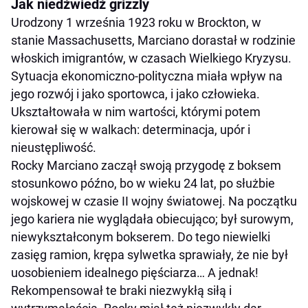
Jak niedźwiedź grizzly
Urodzony 1 września 1923 roku w Brockton, w
stanie Massachusetts, Marciano dorastał w rodzinie
włoskich imigrantów, w czasach Wielkiego Kryzysu.
Sytuacja ekonomiczno-polityczna miała wpływ na
jego rozwój i jako sportowca, i jako człowieka.
Ukształtowała w nim wartości, którymi potem
kierował się w walkach: determinacja, upór i
nieustępliwość.
Rocky Marciano zaczął swoją przygodę z boksem
stosunkowo późno, bo w wieku 24 lat, po służbie
wojskowej w czasie II wojny światowej. Na początku
jego kariera nie wyglądała obiecująco; był surowym,
niewykształconym bokserem. Do tego niewielki
zasięg ramion, krępa sylwetka sprawiały, że nie był
uosobieniem idealnego pięściarza… A jednak!
Rekompensował te braki niezwykłą siłą i