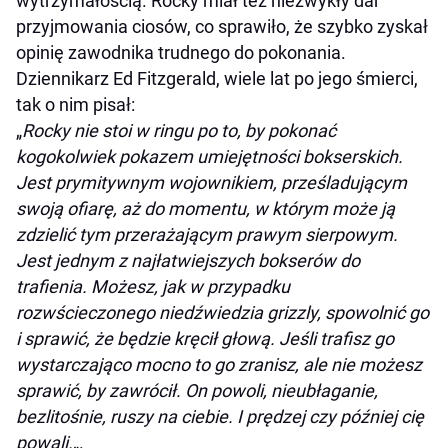
wytrzymałością. Rocky miał też niezwykły dar
przyjmowania ciosów, co sprawiło, że szybko zyskał
opinię zawodnika trudnego do pokonania.
Dziennikarz Ed Fitzgerald, wiele lat po jego śmierci,
tak o nim pisał:
„
Rocky nie stoi w ringu po to, by pokonać
kogokolwiek pokazem umiejętności bokserskich.
Jest prymitywnym wojownikiem, prześladującym
swoją ofiarę, aż do momentu, w którym może ją
zdzielić tym przerażającym prawym sierpowym.
Jest jednym z najłatwiejszych bokserów do
trafienia. Możesz, jak w przypadku
rozwścieczonego niedźwiedzia grizzly, spowolnić go
i sprawić, że będzie kręcił głową. Jeśli trafisz go
wystarczająco mocno to go zranisz, ale nie możesz
sprawić, by zawrócił. On powoli, nieubłaganie,
bezlitośnie, ruszy na ciebie. I prędzej czy później cię
powali.
„.