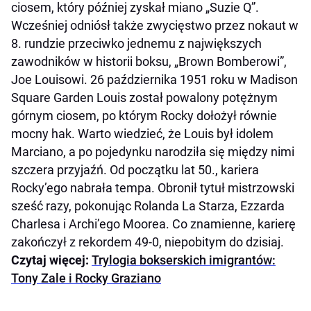
ciosem, który później zyskał miano „Suzie Q”.
Wcześniej odniósł także zwycięstwo przez nokaut w
8. rundzie przeciwko jednemu z największych
zawodników w historii boksu, „Brown Bomberowi”,
Joe Louisowi. 26 października 1951 roku w Madison
Square Garden Louis został powalony potężnym
górnym ciosem, po którym Rocky dołożył równie
mocny hak. Warto wiedzieć, że Louis był idolem
Marciano, a po pojedynku narodziła się między nimi
szczera przyjaźń. Od początku lat 50., kariera
Rocky’ego nabrała tempa. Obronił tytuł mistrzowski
sześć razy, pokonując Rolanda La Starza, Ezzarda
Charlesa i Archi’ego Moorea. Co znamienne, karierę
zakończył z rekordem 49-0, niepobitym do dzisiaj.
Czytaj więcej:
Trylogia bokserskich imigrantów:
Tony Zale i Rocky Graziano