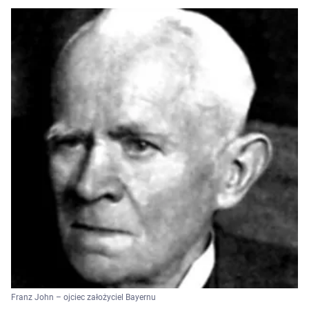
Franz John – ojciec założyciel Bayernu