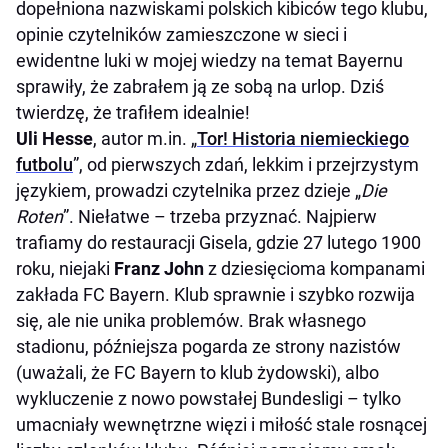
dopełniona nazwiskami polskich kibiców tego klubu,
opinie czytelników zamieszczone w sieci i
ewidentne luki w mojej wiedzy na temat Bayernu
sprawiły, że zabrałem ją ze sobą na urlop. Dziś
twierdzę, że trafiłem idealnie!
Uli Hesse
, autor m.in. „
Tor! Historia niemieckiego
futbolu
”, od pierwszych zdań, lekkim i przejrzystym
językiem, prowadzi czytelnika przez dzieje „
Die
Roten
”. Niełatwe – trzeba przyznać. Najpierw
trafiamy do restauracji Gisela, gdzie 27 lutego 1900
roku, niejaki
Franz John
z dziesięcioma kompanami
zakłada FC Bayern. Klub sprawnie i szybko rozwija
się, ale nie unika problemów. Brak własnego
stadionu, późniejsza pogarda ze strony nazistów
(uważali, że FC Bayern to klub żydowski), albo
wykluczenie z nowo powstałej Bundesligi – tylko
umacniały wewnętrzne więzi i miłość stale rosnącej