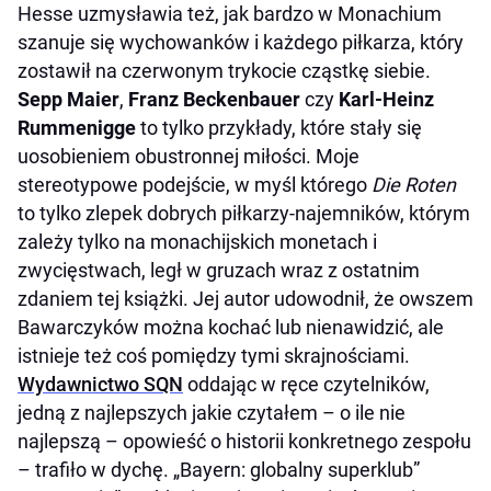
Hesse uzmysławia też, jak bardzo w Monachium
szanuje się wychowanków i każdego piłkarza, który
zostawił na czerwonym trykocie cząstkę siebie.
Sepp Maier
,
Franz Beckenbauer
czy
Karl-Heinz
Rummenigge
to tylko przykłady, które stały się
uosobieniem obustronnej miłości. Moje
stereotypowe podejście, w myśl którego
Die Roten
to tylko zlepek dobrych piłkarzy-najemników, którym
zależy tylko na monachijskich monetach i
zwycięstwach, legł w gruzach wraz z ostatnim
zdaniem tej książki. Jej autor udowodnił, że owszem
Bawarczyków można kochać lub nienawidzić, ale
istnieje też coś pomiędzy tymi skrajnościami.
Wydawnictwo SQN
oddając w ręce czytelników,
jedną z najlepszych jakie czytałem – o ile nie
najlepszą – opowieść o historii konkretnego zespołu
– trafiło w dychę. „Bayern: globalny superklub”