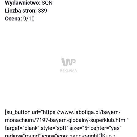
Wydawnictwo:
SQN
Liczba stron:
339
Ocena:
9/10
[su_button url=”https://www.labotiga.pl/bayern-
monachium/7197-bayern-globalny-superklub.html”
target=”blank” style=”soft” size=”5″ center=”yes”
radius=”round” icon=”icon: hand-o-right”]Kup z