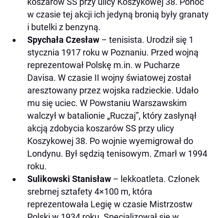
koszarów SS przy ulicy Koszykowej 38. Ponoć
w czasie tej akcji ich jedyną bronią były granaty
i butelki z benzyną.
Spychała Czesław
– tenisista. Urodził się 1
stycznia 1917 roku w Poznaniu. Przed wojną
reprezentował Polskę m.in. w Pucharze
Davisa. W czasie II wojny światowej został
aresztowany przez wojska radzieckie. Udało
mu się uciec. W Powstaniu Warszawskim
walczył w batalionie „Ruczaj”, który zasłynął
akcją zdobycia koszarów SS przy ulicy
Koszykowej 38. Po wojnie wyemigrował do
Londynu. Był sędzią tenisowym. Zmarł w 1994
roku.
Sulikowski Stanisław
– lekkoatleta. Członek
srebrnej sztafety 4×100 m, która
reprezentowała Legię w czasie Mistrzostw
Polski w 1934 roku. Specjalizował się w