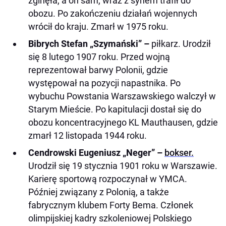
zginęła, a on sam, wraz z synem trafił do
obozu. Po zakończeniu działań wojennych
wrócił do kraju. Zmarł w 1975 roku.
Bibrych Stefan „Szymański” –
piłkarz. Urodził
się 8 lutego 1907 roku. Przed wojną
reprezentował barwy Polonii, gdzie
występował na pozycji napastnika. Po
wybuchu Powstania Warszawskiego walczył w
Starym Mieście. Po kapitulacji dostał się do
obozu koncentracyjnego KL Mauthausen, gdzie
zmarł 12 listopada 1944 roku.
Cendrowski Eugeniusz „Neger” –
bokser.
Urodził się 19 stycznia 1901 roku w Warszawie.
Karierę sportową rozpoczynał w YMCA.
Później związany z Polonią, a także
fabrycznym klubem Forty Bema. Członek
olimpijskiej kadry szkoleniowej Polskiego