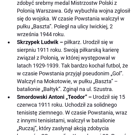
zdobyć srebrny medal Mistrzostw Polski z
Polonią Warszawa. Gdy wybuchła wojna zgłosił
się do wojska. W czasie Powstania walczył w
pułku „Baszta”. Poległ na ulicy Iwickiej, 2
września 1944 roku.
Skrzypek Ludwik –
piłkarz. Urodził się w
sierpniu 1911 roku. Swoją piłkarską karierę
związał z Polonią, w której występował w
latach 1929-1939. Tak bardzo kochał futbol, że
w czasie Powstania przyjął pseudonim „Gol”.
Walczył na Mokotowie, w pułku „Baszta” –
batalionie „Bałtyk”. Zginął na ul. Szustra.
Smordowski Antoni „Teodor” –
Urodził się 15
czerwca 1911 roku. Uchodził za solidnego
tenisistę ziemnego. W czasie Powstania, wraz
z innymi tenisistami, walczył w batalionie
„Ruczaj”, który zasłynął akcją zdobycia