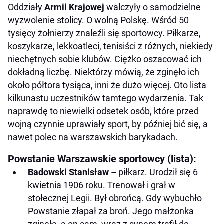
Oddziały
Armii Krajowej
walczyły o samodzielne
wyzwolenie stolicy. O wolną Polskę. Wśród 50
tysięcy żołnierzy znaleźli się sportowcy. Piłkarze,
koszykarze, lekkoatleci, tenisiści z różnych, niekiedy
niechętnych sobie klubów. Ciężko oszacować ich
dokładną liczbę. Niektórzy mówią, że zginęło ich
około półtora tysiąca, inni że dużo więcej. Oto lista
kilkunastu uczestników tamtego wydarzenia. Tak
naprawdę to niewielki odsetek osób, które przed
wojną czynnie uprawiały sport, by później bić się, a
nawet polec na warszawskich barykadach.
Powstanie Warszawskie sportowcy (lista):
Badowski Stanisław –
piłkarz. Urodził się 6
kwietnia 1906 roku. Trenował i grał w
stołecznej Legii. Był obrońcą. Gdy wybuchło
Powstanie złapał za broń. Jego małżonka