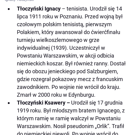
Tłoczyński Ignacy
– tenisista. Urodził się 14
lipca 1911 roku w Poznaniu. Przed wojną był
czołowym polskim tenisistą, pierwszym
Polakiem, który awansował do ćwierćfinału
turnieju wielkoszlemowego w grze
indywidualnej (1939). Uczestniczył w
Powstaniu Warszawskim, w akcji odbicia
niemieckich koszar. Był również ranny. Dostał
się do obozu jenieckiego pod Salzburgiem,
gdzie rozegrał pokazowy mecz z francuskim
zawodnikiem. Po wojnie nie wrócił do kraju.
Zmarł w 2000 roku w Edynburgu.
Tłoczyński Ksawery –
Urodził się 17 grudnia
1919 roku. Był młodszym bratem Ignacego, z
którym ramię w ramię walczył w Powstaniu
Warszawskim. Nosił pseudonim „Orlik”. Trafił
do niemieckiej niewoli. Po wojnie wrócił do