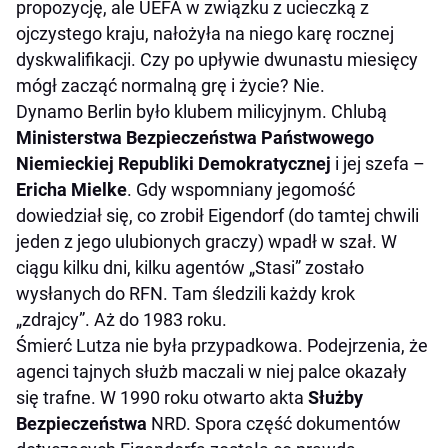
propozycję, ale UEFA w związku z ucieczką z
ojczystego kraju, nałożyła na niego karę rocznej
dyskwalifikacji. Czy po upływie dwunastu miesięcy
mógł zacząć normalną grę i życie? Nie.
Dynamo Berlin było klubem milicyjnym. Chlubą
Ministerstwa Bezpieczeństwa Państwowego
Niemieckiej Republiki Demokratycznej
i jej szefa –
Ericha Mielke
. Gdy wspomniany jegomość
dowiedział się, co zrobił Eigendorf (do tamtej chwili
jeden z jego ulubionych graczy) wpadł w szał. W
ciągu kilku dni, kilku agentów „Stasi” zostało
wysłanych do RFN. Tam śledzili każdy krok
„zdrajcy”. Aż do 1983 roku.
Śmierć Lutza nie była przypadkowa. Podejrzenia, że
agenci tajnych służb maczali w niej palce okazały
się trafne. W 1990 roku otwarto akta
Służby
Bezpieczeństwa
NRD. Spora część dokumentów