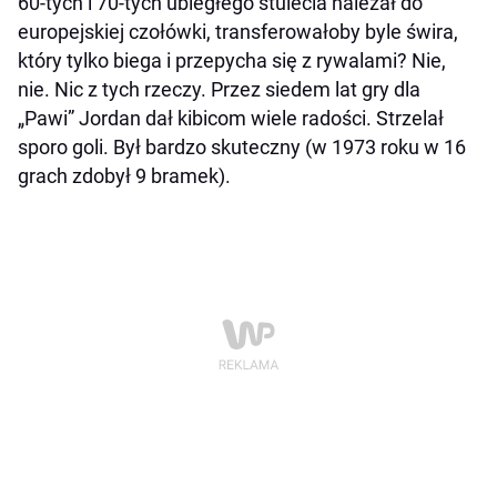
60-tych i 70-tych ubiegłego stulecia należał do
europejskiej czołówki, transferowałoby byle świra,
który tylko biega i przepycha się z rywalami? Nie,
nie. Nic z tych rzeczy. Przez siedem lat gry dla
„Pawi” Jordan dał kibicom wiele radości. Strzelał
sporo goli. Był bardzo skuteczny (w 1973 roku w 16
grach zdobył 9 bramek).