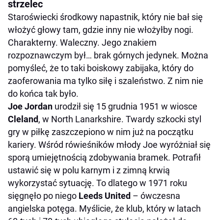
strzelec
Staroświecki środkowy napastnik, który nie bał się
włożyć głowy tam, gdzie inny nie włożyłby nogi.
Charakterny. Waleczny. Jego znakiem
rozpoznawczym był… brak górnych jedynek. Można
pomyśleć, że to taki boiskowy zabijaka, który do
zaoferowania ma tylko siłę i szaleństwo. Z nim nie
do końca tak było.
Joe Jordan
urodził się 15 grudnia 1951 w wiosce
Cleland
, w North Lanarkshire. Twardy szkocki styl
gry w piłkę zaszczepiono w nim już na początku
kariery. Wśród rówieśników młody Joe wyróżniał się
sporą umiejętnością zdobywania bramek. Potrafił
ustawić się w polu karnym i z zimną krwią
wykorzystać sytuację. To dlatego w 1971 roku
sięgnęło po niego
Leeds United
– ówczesna
angielska potęga. Myślicie, że klub, który w latach