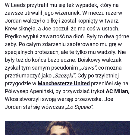
W Leeds przytrafił mu się też wypadek, który na
zawsze utrwalił jego wizerunek. W meczu rezerw
Jordan walczył o piłkę i został kopnięty w twarz.
Krew siknęła, a Joe poczuł, że ma coś w ustach.
Prędko wypluł zawartość na dłoń. Były to dwa górne
zęby. Po całym zdarzeniu zaoferowano mu grę w
specjalnych protezach, ale te tylko mu wadziły. Nie
były też do końca bezpieczne. Boiskowy walczak
zyskał tym samym pseudonim
„Jaws”,
co można
przetłumaczyć jako
„Szczęki”
. Gdy po trzyletniej
przygodzie w
Manchesterze United
przeniósł się na
Półwysep Apeniński, by przywdziać trykot
AC Milan
,
Włosi stworzyli swoją wersję przezwiska. Joe
Jordan stał się wówczas
„Lo Squalo”
.