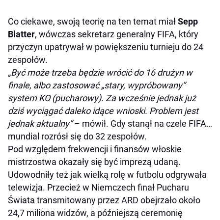
Co ciekawe, swoją teorię na ten temat miał
Sepp
Blatter
, wówczas sekretarz generalny FIFA, który
przyczyn upatrywał w powiększeniu turnieju do 24
zespołów.
„Być może trzeba będzie wrócić do 16 drużyn w
finale, albo zastosować „stary, wypróbowany”
system KO (pucharowy). Za wcześnie jednak już
dziś wyciągać daleko idące wnioski. Problem jest
jednak aktualny”
– mówił. Gdy stanął na czele FIFA…
mundial rozrósł się do 32 zespołów.
Pod względem frekwencji i finansów włoskie
mistrzostwa okazały się być imprezą udaną.
Udowodniły też jak wielką rolę w futbolu odgrywała
telewizja. Przecież w Niemczech finał Pucharu
Świata transmitowany przez ARD obejrzało około
24,7 miliona widzów, a późniejszą ceremonię