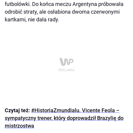
futbolówki. Do końca meczu Argentyna próbowała
odrobić straty, ale osłabiona dwoma czerwonymi
kartkami, nie dała rady.
Czytaj też:
#HistoriaZmundialu. Vicente Feola –
sympatyczny trener, który doprowadził Brazylię do
mistrzostwa