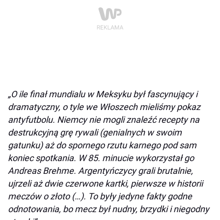
„O ile finał mundialu w Meksyku był fascynujący i
dramatyczny, o tyle we Włoszech mieliśmy pokaz
antyfutbolu. Niemcy nie mogli znaleźć recepty na
destrukcyjną grę rywali (genialnych w swoim
gatunku) aż do spornego rzutu karnego pod sam
koniec spotkania. W 85. minucie wykorzystał go
Andreas Brehme. Argentyńczycy grali brutalnie,
ujrzeli aż dwie czerwone kartki, pierwsze w historii
meczów o złoto (…). To były jedyne fakty godne
odnotowania, bo mecz był nudny, brzydki i niegodny