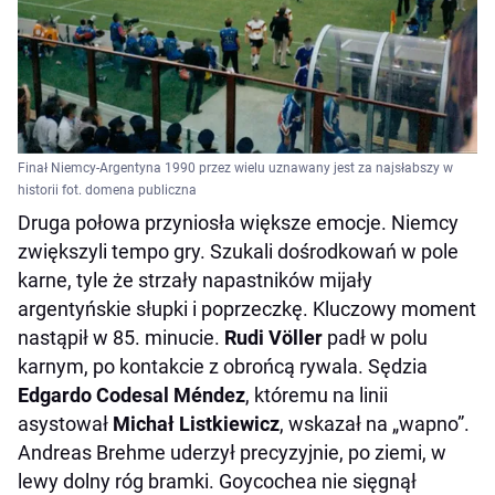
Finał Niemcy-Argentyna 1990 przez wielu uznawany jest za najsłabszy w
historii fot. domena publiczna
Druga połowa przyniosła większe emocje. Niemcy
zwiększyli tempo gry. Szukali dośrodkowań w pole
karne, tyle że strzały napastników mijały
argentyńskie słupki i poprzeczkę. Kluczowy moment
nastąpił w 85. minucie.
Rudi Völler
padł w polu
karnym, po kontakcie z obrońcą rywala. Sędzia
Edgardo Codesal Méndez
, któremu na linii
asystował
Michał Listkiewicz
, wskazał na „wapno”.
Andreas Brehme uderzył precyzyjnie, po ziemi, w
lewy dolny róg bramki. Goycochea nie sięgnął