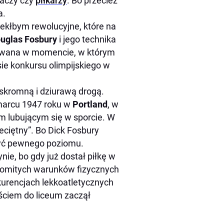
gaczy czy
piłkarzy
. Bo przecież
a.
zekłbym rewolucyjne, które na
ouglas Fosbury
i jego technika
sowana w momencie, w którym
ie konkursu olimpijskiego w
 skromną i dziurawą drogą.
 marcu 1947 roku w
Portland
, w
m lubującym się w sporcie. W
ciętny”. Bo Dick Fosbury
czyć pewnego poziomu.
nie, bo gdy już dostał piłkę w
nakomitych warunków fizycznych
nkurencjach lekkoatletycznych
jściem do liceum zaczął