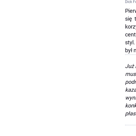
Dick F
Pier
się 
korz
cent
styl
był 
Już 
musz
podn
kaz
wyni
konk
płas