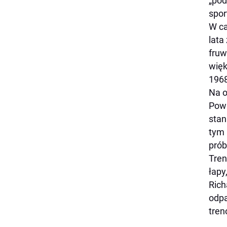
„pod
spor
W ca
lata
fruw
więk
1968
Na o
Powi
stan
tym 
prób
Tren
łapy
Rich
odpa
tren