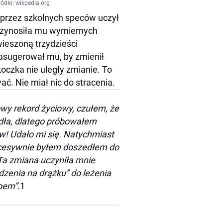
ródło: wikpedia.org
y przez szkolnych speców uczył
przynosiła mu wymiernych
ieszoną trzydzieści
zasugerował mu, by zmienił
koczka nie uległy zmianie. To
. Nie miał nic do stracenia.
wy rekord życiowy, czułem, że
dła, dlatego próbowałem
! Udało mi się. Natychmiast
cesywnie byłem doszedłem do
 Ta zmiana uczyniła mnie
zenia na drążku” do leżenia
pem”.
1