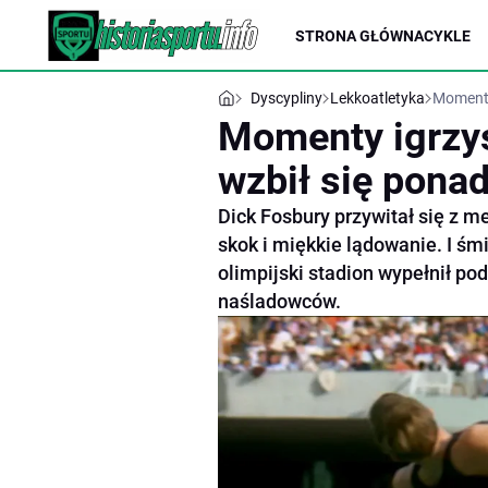
STRONA GŁÓWNA
CYKLE
Dyscypliny
Lekkoatletyka
Momenty
Momenty igrzys
wzbił się pona
Dick Fosbury przywitał się z m
skok i miękkie lądowanie. I śm
olimpijski stadion wypełnił po
naśladowców.