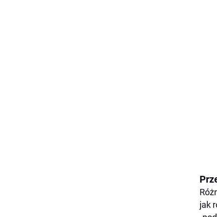
Prz
Różn
jak 