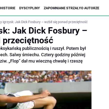
HISTORIE
DYSCYPLINY
ZAPOMNIANE STRZAŁY
O AUTORZE
 igrzysk: Jak Dick Fosbury – wzbił się ponad przeciętność
k: Jak Dick Fosbury –
d przeciętność
eksykańską publicznością i ruszył. Potem był
iech. Salwy śmiechu. Cztery godziny później
dziw. „Flop” dał mu wieczną chwałę i rzeszę