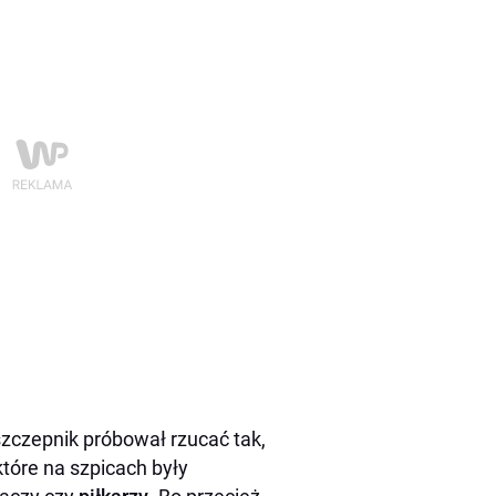
czepnik próbował rzucać tak,
 które na szpicach były