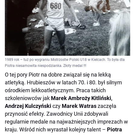
1989 rok – tuż po wygraniu Mistrzostw Polski U18 w Kielcach. To była dla
Piotra niesamowita niespodzianka. Złoty medal !!!
O tej pory Piotr na dobre związał się na lekką
atletyką. Hrubieszów w latach 70. i 80. był silnym
ośrodkiem lekkoatletycznym. Praca takich
szkoleniowców jak
Marek Ambroży Kitliński
,
Andrzej Kulczyński
czy
Marek Watras
zaczęła
przynosić efekty. Zawodnicy Unii zdobywali
regularnie medale na najważniejszych imprezach w
kraju. Wśród nich wyrastał kolejny talent –
Piotra