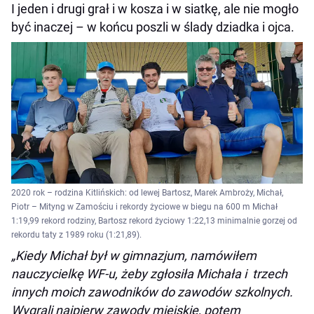
I jeden i drugi grał i w kosza i w siatkę, ale nie mogło
być inaczej – w końcu poszli w ślady dziadka i ojca.
2020 rok – rodzina Kitlińskich: od lewej Bartosz, Marek Ambroży, Michał,
Piotr – Mityng w Zamościu i rekordy życiowe w biegu na 600 m Michał
1:19,99 rekord rodziny, Bartosz rekord życiowy 1:22,13 minimalnie gorzej od
rekordu taty z 1989 roku (1:21,89).
„Kiedy Michał był w gimnazjum, namówiłem
nauczycielkę WF-u, żeby zgłosiła Michała i trzech
innych moich zawodników do zawodów szkolnych.
Wygrali najpierw zawody miejskie, potem