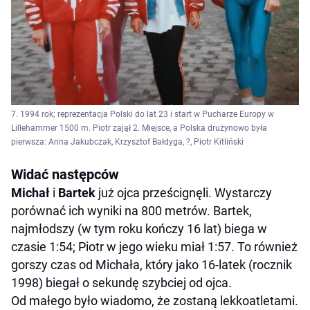
7. 1994 rok; reprezentacja Polski do lat 23 i start w Pucharze Europy w
Lillehammer 1500 m. Piotr zajął 2. Miejsce, a Polska drużynowo była
pierwsza: Anna Jakubczak, Krzysztof Bałdyga, ?, Piotr Kitliński
Widać następców
Michał
i
Bartek
już ojca prześcignęli. Wystarczy
porównać ich wyniki na 800 metrów. Bartek,
najmłodszy (w tym roku kończy 16 lat) biega w
czasie 1:54; Piotr w jego wieku miał 1:57. To również
gorszy czas od Michała, który jako 16-latek (rocznik
1998) biegał o sekundę szybciej od ojca.
Od małego było wiadomo, że zostaną lekkoatletami.