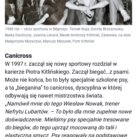
1988 rok – obóz sportowy w Biłgoraju: Tomek Naja, Dorota Brzozowska,
Beata Danilczuk, Joanna Lenard, Marek Ambroży Kitliński, Zalewska, na dole
Małgorzata Muzyczuk, Mariusz Mazurek, Piotr Kitliński
Canicross
W 1997 r. zaczął się nowy sportowy rozdział w
karierze Piotra Kitlińskiego. Zaczął biegać…z psami.
Może nie końca, bo to były specjalnie szkolone psy,
a ta „bieganina” to canicross, dyscyplina w której
odbywają się nawet mistrzostwa świata.
„
Namówił mnie do tego Wiesław Nowak, trener
Nefrytu Lubartów. – To było dla mnie zupełnie nowe
doświadczenie. Mieliśmy psy specjalnie tresowane
do biegów, do tego uprząż mocowaną do talii i
elastyczną smycz. Psy reagowały na podstawowe