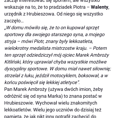
zaczął interesować się sportem, ale wszystko
wskazuje na to, że to pradziadek Piotra –
Walenty
,
urzędnik z Hrubieszowa. Od niego się wszystko
zaczęło…
„W domu mówiło się, że to on kupował sprzęt
sportowy dla swojego starszego syna, a mojego
stryja – mówi Piotr, znany były lekkoatleta,
wielokrotny medalista mistrzostw kraju. – Potem
ten sprzęt odziedziczył mój ojciec Marek Ambroży
Kitliński, który uprawiał chyba wszystkie możliwe
dyscypliny sportowe. W domu miał nawet siłownię;
strzelał z łuku, jeździł motocyklem, boksował, a w
końcu poświęcił się lekkiej atletyce”
.
Pan Marek Ambroży (używa dwóch imion, żeby
odróżnić się od syna Marka) to znana postać w
Hrubieszowie. Wychował wielu znakomitych
lekkoatletów. Wielu jego uczniów do dzisiaj też
pamięta, że jak nikt inny potrafił zachęcić do