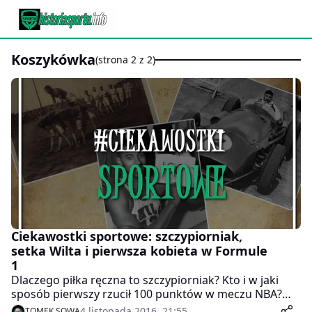
koszykówka
(strona 2 z 2)
Ciekawostki sportowe: szczypiorniak,
setka Wilta i pierwsza kobieta w Formule
1
Dlaczego piłka ręczna to szczypiorniak? Kto i w jaki
sposób pierwszy rzucił 100 punktów w meczu NBA?
Czy Formuła 1 to sport tylko dla mężczyzn?
4 listopada 2016, 21:55
TOMEK SOWA