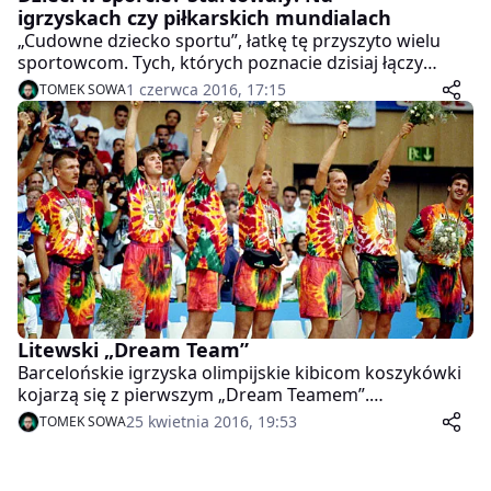
igrzyskach czy piłkarskich mundialach
„Cudowne dziecko sportu”, łatkę tę przyszyto wielu
sportowcom. Tych, których poznacie dzisiaj łączy
jedno: swoje sukcesy odnosili, będąc właśnie dziećmi.
1 czerwca 2016, 17:15
TOMEK SOWA
Litewski „Dream Team”
Barcelońskie igrzyska olimpijskie kibicom koszykówki
kojarzą się z pierwszym „Dream Teamem”.
Naszpikowana gwiazdami NBA amerykańska
25 kwietnia 2016, 19:53
TOMEK SOWA
reprezentacja była zdecydowanym faworytem
turnieju. I nie zawiodła oczekiwań. Gdzieś w blasku
amerykańskiego złota, tliła się historia Litwinów, którzy