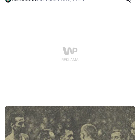
Odpowiedzi na te pytania znajdziecie w kolejnej części
sportowo-historycznych ciekawostek.