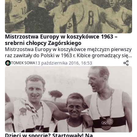
Mistrzostwa Europy w koszykówce 1963 –
srebrni chłopcy Zagórskiego
Mistrzostwa Europy w koszykówce mężczyzn pierwszy
raz zawitały do Polski w 1963 r. Kibice gromadzący się
we wrocławskiej Hali Ludowej, przecierali oczy ze
13 października 2016, 16:53
TOMEK SOWA
zdumienia. Ich reprezentanci, kierowani przez Witolda
Zagórskiego, wywalczyli srebrny medal.
Dzieci w sporcie? Startowały! Na