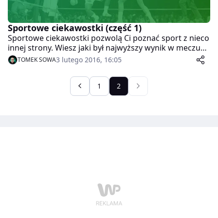
Sportowe ciekawostki (część 1)
Sportowe ciekawostki pozwolą Ci poznać sport z nieco
innej strony. Wiesz jaki był najwyższy wynik w meczu
hokeja? Kto i kiedy wymyślił Tour de France? Nie? Więc
3 lutego 2016, 16:05
TOMEK SOWA
czytaj dalej!
1
2