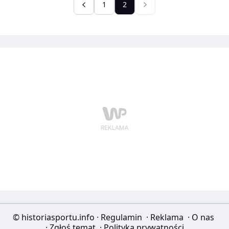
1
2
© historiasportu.info
·
Regulamin
·
Reklama
·
O nas
·
Zgłoś temat
·
Polityka prywatności