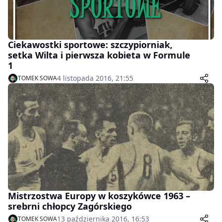
Ciekawostki sportowe: szczypiorniak,
setka Wilta i pierwsza kobieta w Formule
1
4 listopada 2016, 21:55
TOMEK SOWA
Mistrzostwa Europy w koszykówce 1963 –
srebrni chłopcy Zagórskiego
13 października 2016, 16:53
TOMEK SOWA