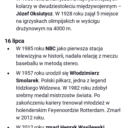
kolarzy w dwudziestoleciu międzywojennym –
Józef Oksiutycz
. W 1928 roku zajął 5 miejsce
na igrzyskach olimpijskich w wyścigu
drużynowym na 4000 m.
16 lipca
W 1985 roku
NBC
jako pierwsza stacja
telewizyjna w historii, nadała relację z meczu
baseballu w metodą stereo.
W 1957 roku urodził się
Włodzimierz
Smolarek
. Polski piłkarz, jedna z legend
łódzkiego Widzewa. W 1982 roku zdobył
srebrny medal mistrzostw świata. Po
zakończeniu kariery trenował młodzież w
holenderskim Feyenoordzie Rotterdam. Zmarł
w 2012 roku.
W 2012 roku
zmarł Henryk Wasilewski
,