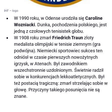
IHF – logo
W 1990 roku, w Odense urodziła się
Caroline
Wozniacki
. Dunka, pochodzenia polskiego, jest
jedną z czołowych tenisistek globu.
W 1908 roku zmarł
Friedrich Traun
złoty
medalista olimpijski w tenisie ziemnym (gra
podwójna). Niemiecki sportowiec sukces ten
odniósł w czasie pierwszych nowożytnych
igrzysk, w Atenach. Był zawodnikiem
wszechstronnie uzdolnionym. Świetnie radził
sobie w konkurencjach lekkoatletycznych. Był
też postacią tragiczną: zmarł strzelając sobie w
głowę. Przyczyny takiego posunięcia nie są
znane.