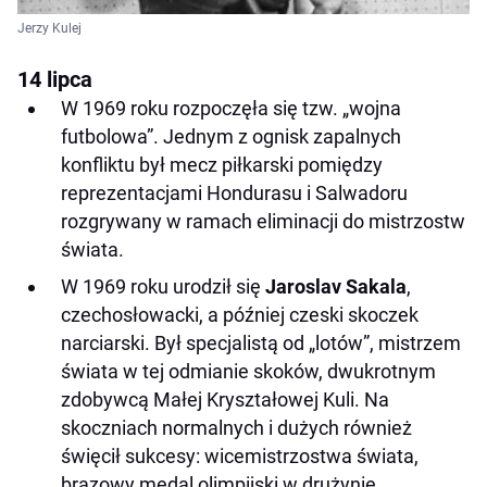
Jerzy Kulej
14 lipca
W 1969 roku rozpoczęła się tzw. „wojna
futbolowa”. Jednym z ognisk zapalnych
konfliktu był mecz piłkarski pomiędzy
reprezentacjami Hondurasu i Salwadoru
rozgrywany w ramach eliminacji do mistrzostw
świata.
W 1969 roku urodził się
Jaroslav Sakala
,
czechosłowacki, a później czeski skoczek
narciarski. Był specjalistą od „lotów”, mistrzem
świata w tej odmianie skoków, dwukrotnym
zdobywcą Małej Kryształowej Kuli. Na
skoczniach normalnych i dużych również
święcił sukcesy: wicemistrzostwa świata,
brązowy medal olimpijski w drużynie.