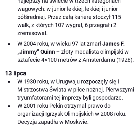
najlepszy na świecie w trzech kategoriach
wagowych: w junior lekkiej, lekkiej i junior
półśredniej. Przez całą karierę stoczył 115
walk, z których 107 wygrał, 6 przegrał i 2
zremisował.
W 2004 roku, w wieku 97 lat zmarł
James F.
„Jimmy” Quinn
– złoty medalista olimpijski w
sztafecie 4×100 metrów z Amsterdamu (1928).
13 lipca
W 1930 roku, w Urugwaju rozpoczęły się I
Mistrzostwa Świata w piłce nożnej. Pierwszymi
tryumfatorami tej imprezy byli gospodarze.
W 2001 roku Pekin otrzymał prawo do
organizacji Igrzysk Olimpijskich w 2008 roku.
Decyzja zapadła w Moskwie.