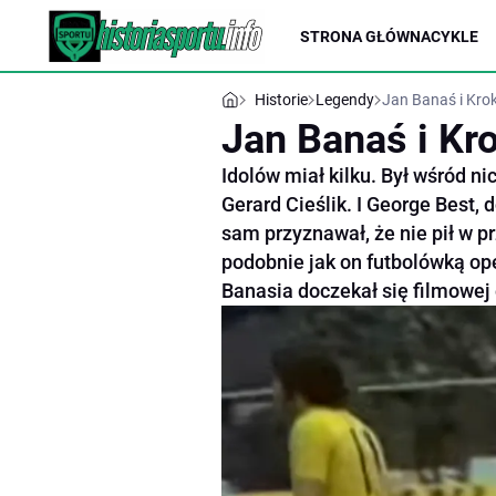
STRONA GŁÓWNA
CYKLE
Historie
Legendy
Jan Banaś i Krok,
Jan Banaś i Kro
Idolów miał kilku. Był wśród nic
Gerard Cieślik. I George Best,
sam przyznawał, że nie pił w p
podobnie jak on futbolówką ope
Banasia doczekał się filmowej 