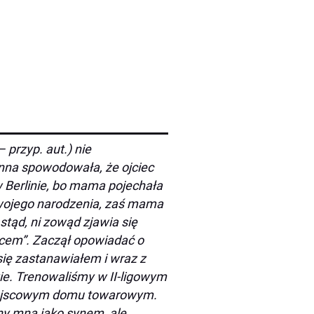
– przyp. aut.) nie
enna spowodowała, że ojciec
 Berlinie, bo mama pojechała
swojego narodzenia, zaś mama
 stąd, ni zowąd zjawia się
jcem”. Zaczął opowiadać o
się zastanawiałem i wraz z
e. Trenowaliśmy w II-ligowym
miejscowym domu towarowym.
any mną jako synem, ale