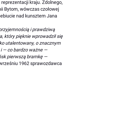
 reprezentacji kraju. Zdolnego,
onii Bytom, wówczas czołowej
 debiucie nad kunsztem Jana
przyjemnością i prawdziwą
, który pięknie wprowadził się
rsko utalentowany, o znacznym
 i — co bardzo ważne —
dańsk pierwszą bramkę —
 wrześniu 1962 sprawozdawca