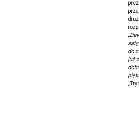
prez
prze
druż
rozp
„Daw
saty
do z
już 
dobr
pięk
„Try