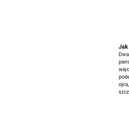
Jak
Dwa 
pier
więc
pode
ojca
szcz