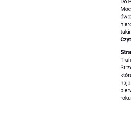
Do P
Mocn
ówcz
nier
taki
Czyt
Stra
Traf
Strz
któr
najp
pier
roku