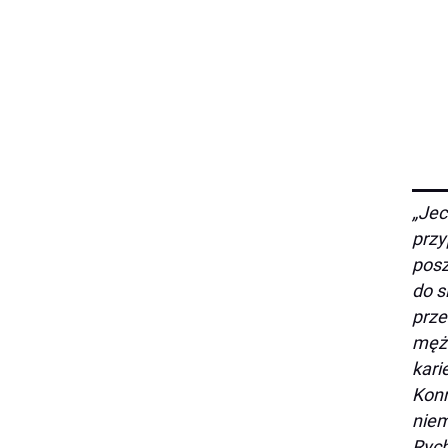
„Jec
przy
posz
do s
prze
mężc
kari
Konr
niem
Rych