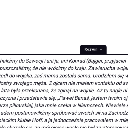
Rozwiń
haliśmy do Szwecji i ani ja, ani Konrad (Bajger, przyjaciel 
puszczaliśmy, że nie wrócimy do kraju. Zawierucha woj
edł do wojska, zaś mama została sama. Urodziłem się w
iostry swojego męża. Z ojcem nie miałem kontaktu od 
 lata była przekonana, że zginął na wojnie. Aż tu nagle ni
zyzna i przedstawia się: „Paweł Banaś, jestem twoim o
erze piłkarskiej, jaka mnie czeka w Niemczech. Niewiele 
adem postanowiliśmy spróbować swoich sił na Zachodzi
ieckim klubie Hoff, a ja jednocześnie pracowałem w 
ło okazało się, że mój ojciec wcale nie był zainteresow