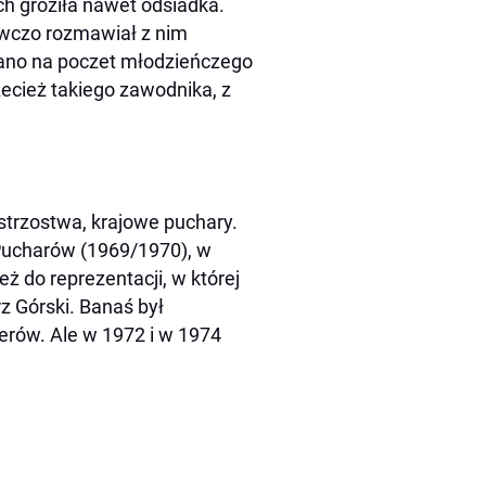
ch groziła nawet odsiadka.
awczo rozmawiał z nim
sano na poczet młodzieńczego
ecież takiego zawodnika, z
istrzostwa, krajowe puchary.
Pucharów (1969/1970), w
ż do reprezentacji, w której
z Górski. Banaś był
erów. Ale w 1972 i w 1974