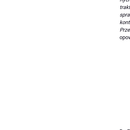
trak
spra
kont
Prze
opow