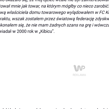
tował mnie jak towar, na którym mógłby co nieco zarobić.
wą właściciela domu towarowego wylądowałem w FC Ko
raktu, wszak zostałem przez światową federację zdyskw
konałem się, że nie mam żadnych szans na grę i wówcz
iadał w 2000 rok w „Kibicu”.