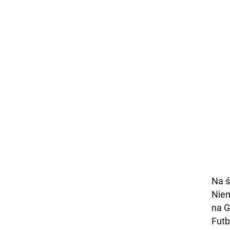
Na ś
Niem
na G
Futb