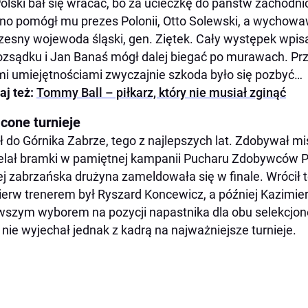
olski bał się wracać, bo za ucieczkę do państw zachodni
o pomógł mu prezes Polonii, Otto Solewski, a wychow
esny wojewoda śląski, gen. Ziętek. Cały występek wpi
ozsądku i Jan Banaś mógł dalej biegać po murawach. Prz
mi umiejętnościami zwyczajnie szkoda było się pozbyć…
aj też:
Tommy Ball – piłkarz, który nie musiał zginąć
cone turnieje
ił do Górnika Zabrze, tego z najlepszych lat. Zdobywał m
elał bramki w pamiętnej kampanii Pucharu Zdobywców 
ej zabrzańska drużyna zameldowała się w finale. Wrócił te
ierw trenerem był Ryszard Koncewicz, a później Kazimier
wszym wyborem na pozycji napastnika dla obu selekcjon
 nie wyjechał jednak z kadrą na najważniejsze turnieje.